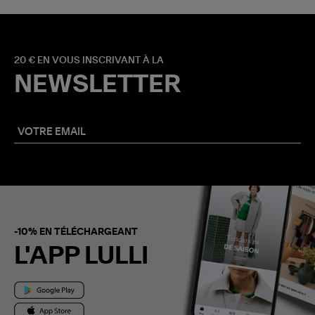
20 € EN VOUS INSCRIVANT À LA
NEWSLETTER
-10% EN TÉLÉCHARGEANT
L'APP LULLI