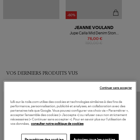
-60%
JEANNE VOULAND
Jupe Calla Mid Denim Stone
Noir
76,00 €
190,00 €
VOS DERNIERS PRODUITS VUS
Continuer sans accepter
lulli-sur-la-toile.com utilise des cookies et technologies similaires à des fins de
performance, personnalisation, publicité et analyses, en collaboration avec des
partenaires tels que Google. Vous pouvez configurer vos choix via « Paramétrer »,
accepter l’ensemble des cookies (« J’accepte ») ou refuser ceux non strictement
nécessaires (« Continuer sans accepter »). Pour en savoir plus sur l’utilisation de
vos données,
consulter notre politique de cookies
Paramètres des cookies
Autoriser tous les cookies