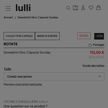
Aller au contenu principal
Accueil
Sweatshirt Noir, Capsule Sunday
SOLDES
-30%
COLLECTION CAPSULE
MADE IN EUROPE
ROTATE
Partager
Sweatshirt
Sweatshirt Noir, Capsule Sunday
112,00 €
Noir,
160,00 €
Capsule
Sunday
Guide des tailles
Taille
Prendre votre taille habituelle.
VOTRE CONSEILLÈRE LULLI
Une question sur ce produit ?