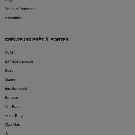
Ugg
Baobab Collection
Assouline
CRÉATEURS PRÊT-À-PORTER
Kujten
Samsoe Samsoe
Soeur
Ganni
Éric Bompard
Barbour
Ami Paris
Anine Bing
Max Mara
&