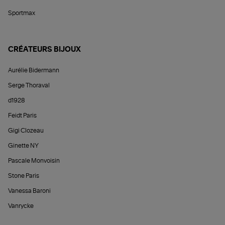
Sportmax
CRÉATEURS BIJOUX
Aurélie Bidermann
Serge Thoraval
d1928
Feidt Paris
Gigi Clozeau
Ginette NY
Pascale Monvoisin
Stone Paris
Vanessa Baroni
Vanrycke