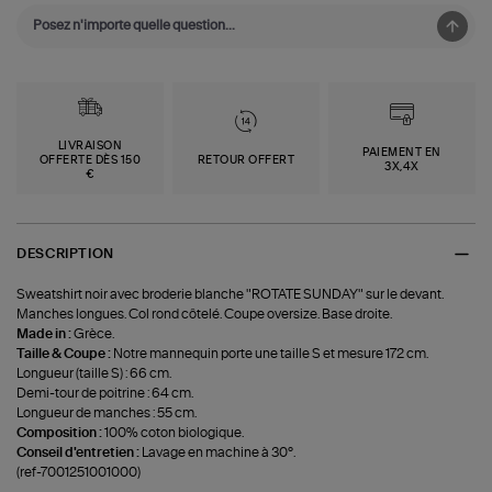
LIVRAISON
PAIEMENT EN
OFFERTE DÈS 150
RETOUR OFFERT
3X,4X
€
DESCRIPTION
Sweatshirt noir avec broderie blanche "ROTATE SUNDAY" sur le devant.
Manches longues. Col rond côtelé. Coupe oversize. Base droite.
Made in :
Grèce.
Taille & Coupe :
Notre mannequin porte une taille S et mesure 172 cm.
Longueur (taille S) : 66 cm.
Demi-tour de poitrine : 64 cm.
Longueur de manches : 55 cm.
Composition :
100% coton biologique.
Conseil d'entretien :
Lavage en machine à 30°.
(ref-7001251001000)