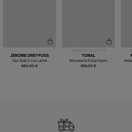
NOUVELLE COLLECTION
N
JEROME DREYFUSS
TORAL
Sac Bobi S Cuir Lamé
Mocassins Killian Sport
Veste
Champagne
Mousse
480,00 €
189,00 €