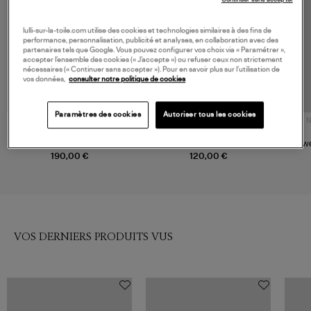
lulli-sur-la-toile.com utilise des cookies et technologies similaires à des fins de
performance, personnalisation, publicité et analyses, en collaboration avec des
partenaires tels que Google. Vous pouvez configurer vos choix via « Paramétrer »,
accepter l’ensemble des cookies (« J’accepte ») ou refuser ceux non strictement
nécessaires (« Continuer sans accepter »). Pour en savoir plus sur l’utilisation de
vos données,
consulter notre politique de cookies
Paramètres des cookies
Autoriser tous les cookies
N
DRÔLE DE MONSIEUR
ADIDAS
Sweatshirt Homme Slogan
Sweatshirt Main Originals Bold
Swe
Atlantic Blue
Blue/Night Indigo
190,00 €
120,00 €
VOS DERNIERS PRODUITS VUS