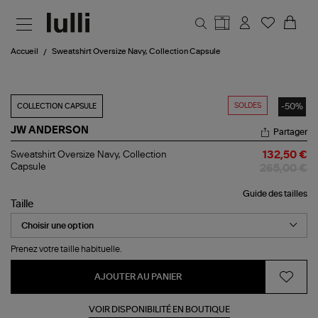
Aller au contenu principal
Accueil
Sweatshirt Oversize Navy, Collection Capsule
SOLDES
-50%
COLLECTION CAPSULE
JW ANDERSON
Partager
Sweatshirt
Sweatshirt Oversize Navy, Collection
132,50 €
Oversize
Capsule
265,00 €
Navy,
Collection
Guide des tailles
Capsule
Taille
Prenez votre taille habituelle.
AJOUTER AU PANIER
VOIR DISPONIBILITÉ EN BOUTIQUE