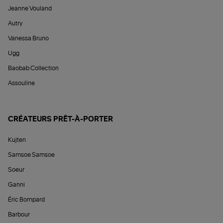
Jeanne Vouland
Autry
Vanessa Bruno
Ugg
Baobab Collection
Assouline
CRÉATEURS PRÊT-À-PORTER
Kujten
Samsoe Samsoe
Soeur
Ganni
Éric Bompard
Barbour