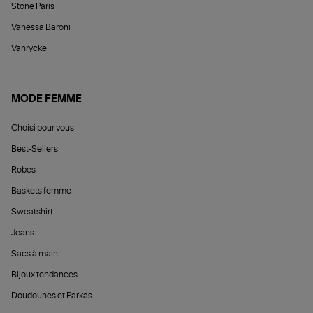
Stone Paris
Vanessa Baroni
Vanrycke
MODE FEMME
Choisi pour vous
Best-Sellers
Robes
Baskets femme
Sweatshirt
Jeans
Sacs à main
Bijoux tendances
Doudounes et Parkas