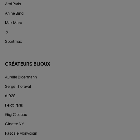
Ami Paris
Anine Bing
Max Mara
&
Sportmax
CRÉATEURS BIJOUX
Aurélie Bidermann
Serge Thoraval
d1928
Feidt Paris
Gigi Clozeau
Ginette NY
Pascale Monvoisin