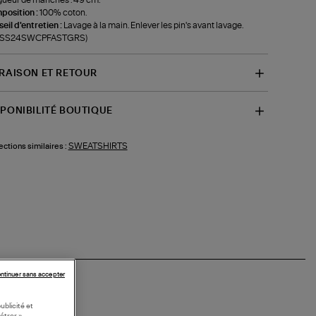
position :
100% coton.
eil d'entretien :
Lavage à la main. Enlever les pin's avant lavage.
f-SS24SWCPFASTGRS)
VRAISON ET RETOUR
SPONIBILITÉ BOUTIQUE
SWEATSHIRTS
ections similaires :
ntinuer sans accepter
ublicité et