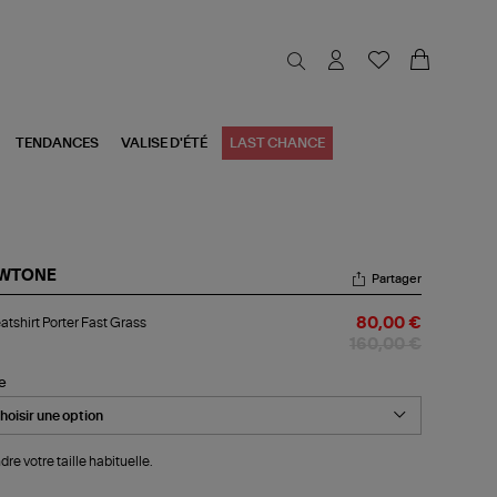
TENDANCES
VALISE D'ÉTÉ
LAST CHANCE
WTONE
Partager
atshirt
tshirt Porter Fast Grass
80,00 €
ter
t
160,00 €
ass
le
dre votre taille habituelle.