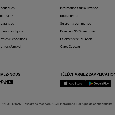
 boutiques
Informations sur la livraison
est Lulli ?
Retour gratuit
 garanties
Suivre ma commande
 garanties Bijoux
Paiement 100% sécurisé
 offres & conditions
Paiement en 3 ou 4 fois
offres d'emploi
Carte Cadeau
IVEZ-NOUS
TÉLÉCHARGEZ L'APPLICATIO
© LULLI 2025 - Tous droits réservés -CGV-Plan du site-Politique de confidentialité