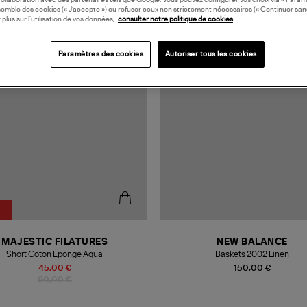
collaboration avec des partenaires tels que Google. Vous pouvez configurer vos choix via « Param
semble des cookies (« J’accepte ») ou refuser ceux non strictement nécessaires (« Continuer san
 plus sur l’utilisation de vos données,
consulter notre politique de cookies
Paramètres des cookies
Autoriser tous les cookies
MAJESTIC FILATURES
NEW BALANCE
Short Coton Eponge Aqua
Baskets 2002 Linen
45,00 €
150,00 €
90,00 €