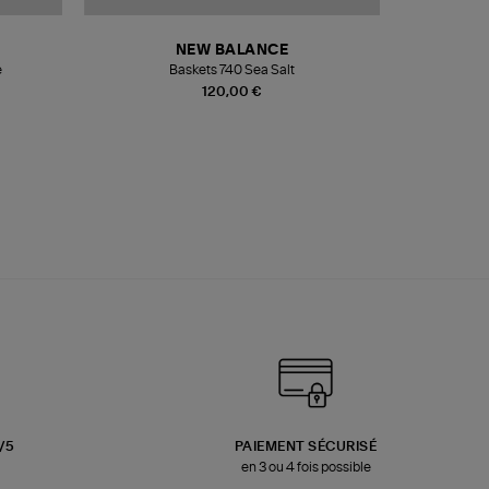
NEW BALANCE
e
Baskets 740 Sea Salt
Veste
120,00 €
3/5
PAIEMENT SÉCURISÉ
en 3 ou 4 fois possible