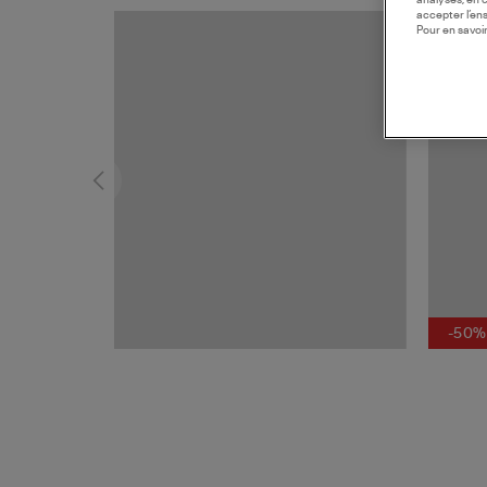
analyses, en 
accepter l’en
Pour en savoir
-50%