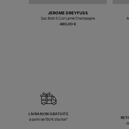
N
JEROME DREYFUSS
te
Sac Bobi S Cuir Lamé Champagne
M
480,00 €
LIVRAISON GRATUITE
RET
à partir de 150 € d'achat*
d