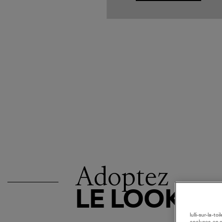
Adoptez
LE LOOK
lulli-sur-la-t