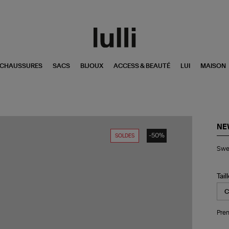
CHAUSSURES
SACS
BIJOUX
ACCESS & BEAUTÉ
LUI
MAISON
NE
-50%
SOLDES
Swe
Swea
Por
Fas
Gr
Tail
Pren