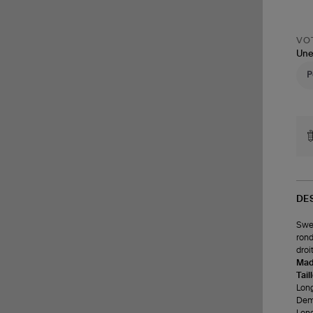
VOT
Une
DE
Swea
rond
droit
Made
Tail
Long
Demi
Long