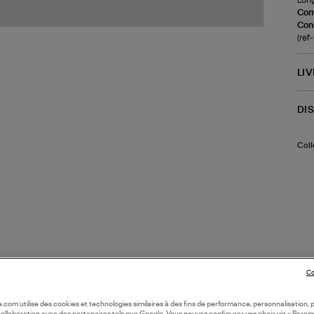
Com
Cons
(re
LI
DI
Coll
Co
oile.com utilise des cookies et technologies similaires à des fins de performance, personnalisation, p