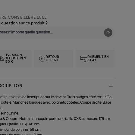
RE CONSEILLÈRE LULLI
 question sur ce produit ?
LIVRAISON
RETOUR
PAIEMENT EN
OFFERTE DÈS
OFFERT
3X,4X
150 €
SCRIPTION
tshirt vert avec inscription sur le devant. Trois badges côté cœur. Col
 côtelé. Manches longues avec poignets côtelés. Coupe droite. Base
e.
 in :
Chine.
le & Coupe :
Notre mannequin porte une taille 0XS et mesure 175 cm.
ueur (taille 0XS) : 46 cm.
-tour de poitrine : 59 cm.
ueur de manches : 49 cm.