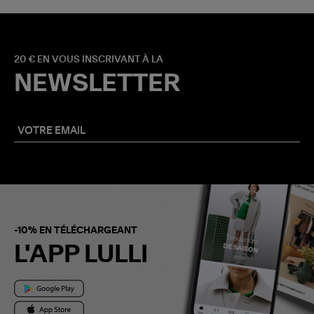
20 € EN VOUS INSCRIVANT À LA
NEWSLETTER
-10% EN TÉLÉCHARGEANT
L'APP LULLI