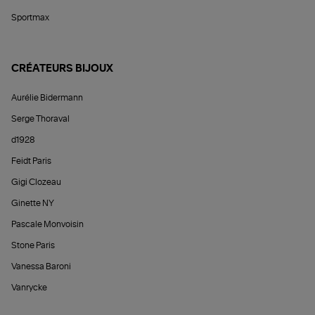
Sportmax
CRÉATEURS BIJOUX
Aurélie Bidermann
Serge Thoraval
d1928
Feidt Paris
Gigi Clozeau
Ginette NY
Pascale Monvoisin
Stone Paris
Vanessa Baroni
Vanrycke