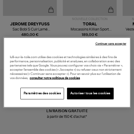
NOUVELLE COLLECTION
N
JEROME DREYFUSS
TORAL
Sac Bobi S Cuir Lamé
Mocassins Killian Sport
Veste
Champagne
Mousse
480,00 €
189,00 €
Continuer sans accepter
lulli-sur-la-toile.com utilise des cookies et technologies similaires à des fins de
performance, personnalisation, publicité et analyses, en collaboration avec des
partenaires tels que Google. Vous pouvez configurer vos choix via « Paramétrer »,
accepter l’ensemble des cookies (« J’accepte ») ou refuser ceux non strictement
nécessaires (« Continuer sans accepter »). Pour en savoir plus sur l’utilisation de
vos données,
consulter notre politique de cookies
Paramètres des cookies
Autoriser tous les cookies
LIVRAISON GRATUITE
à partir de 150 € d'achat*