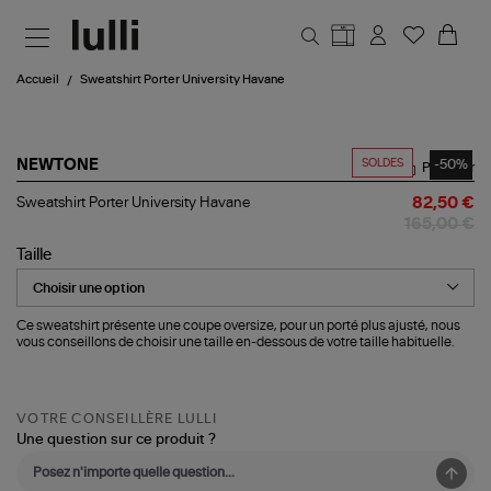
Aller au contenu principal
Accueil
Sweatshirt Porter University Havane
SOLDES
-50%
NEWTONE
Partager
Sweatshirt
Sweatshirt Porter University Havane
82,50 €
Porter
165,00 €
University
Havane
Taille
Ce sweatshirt présente une coupe oversize, pour un porté plus ajusté, nous
vous conseillons de choisir une taille en-dessous de votre taille habituelle.
VOTRE CONSEILLÈRE LULLI
Une question sur ce produit ?