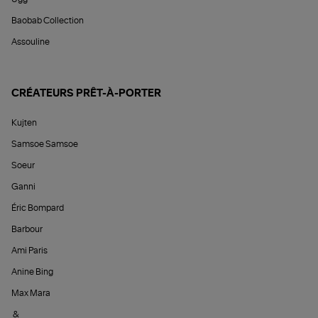
Baobab Collection
Assouline
CRÉATEURS PRÊT-À-PORTER
Kujten
Samsoe Samsoe
Soeur
Ganni
Éric Bompard
Barbour
Ami Paris
Anine Bing
Max Mara
&