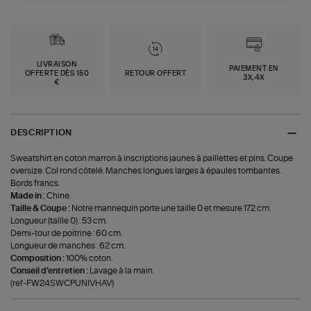
LIVRAISON
PAIEMENT EN
OFFERTE DÈS 150
RETOUR OFFERT
3X,4X
€
DESCRIPTION
Sweatshirt en coton marron à inscriptions jaunes à paillettes et pins. Coupe
oversize. Col rond côtelé. Manches longues larges à épaules tombantes.
Bords francs.
Made in :
Chine.
Taille & Coupe :
Notre mannequin porte une taille 0 et mesure 172 cm.
Longueur (taille 0) : 53 cm.
Demi-tour de poitrine : 60 cm.
Longueur de manches : 62 cm.
Composition :
100% coton.
Conseil d'entretien :
Lavage à la main.
(ref-FW24SWCPUNIVHAV)