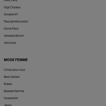
Feidt Paris
Gigi Clozeau
Ginette NY
Pascale Monvoisin
Stone Paris
Vanessa Baroni
Vanrycke
MODE FEMME
Choisi pour vous
Best-Sellers
Robes
Baskets femme
Sweatshirt
Jeans