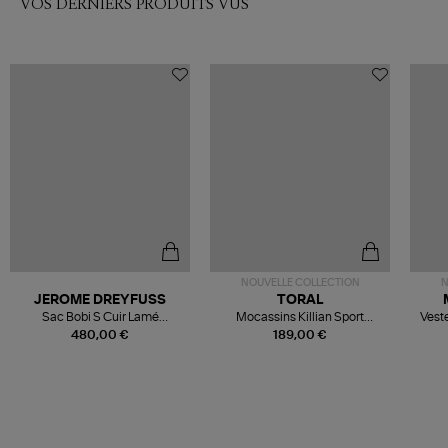
VOS DERNIERS PRODUITS VUS
NOUVELLE COLLECTION
N
JEROME DREYFUSS
TORAL
Sac Bobi S Cuir Lamé
Mocassins Killian Sport
Veste
Champagne
Mousse
480,00 €
189,00 €