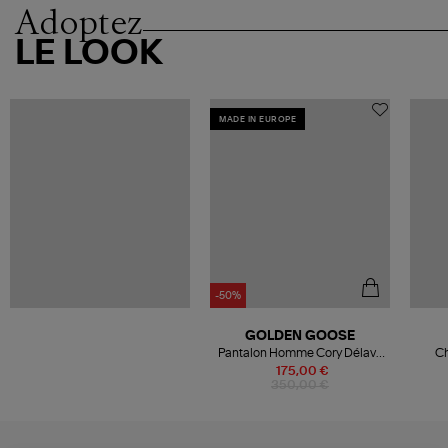
Adoptez
LE LOOK
MADE IN EUROPE
-50%
GOLDEN GOOSE
Pantalon Homme Cory Délavé
Ch
Noir
175,00 €
350,00 €