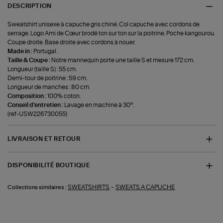
DESCRIPTION
Sweatshirt unisexe à capuche gris chiné. Col capuche avec cordons de
serrage. Logo Ami de Cœur brodé ton sur ton sur la poitrine. Poche kangourou.
Coupe droite. Base droite avec cordons à nouer.
Made in :
Portugal.
Taille & Coupe :
Notre mannequin porte une taille S et mesure 172 cm.
Longueur (taille S) : 55 cm.
Demi-tour de poitrine : 59 cm.
Longueur de manches : 80 cm.
Composition :
100% coton.
Conseil d'entretien :
Lavage en machine à 30°.
(ref-USW226730055)
LIVRAISON ET RETOUR
DISPONIBILITÉ BOUTIQUE
-
SWEATSHIRTS
SWEATS A CAPUCHE
Collections similaires :