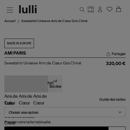
Aller au contenu principal
Accueil
Sweatshirt Unisexe Ami de Cœur Gris Chiné
MADE IN EUROPE
AMI PARIS
Partager
Sweatshirt
Sweatshirt Unisexe Ami de Cœur Gris Chiné
320,00 €
Unisexe
Ami
de
Cœur
+
2
Gris
Voir plus
Chiné
Guide des tailles
Taille
Prendre votre taille habituelle.