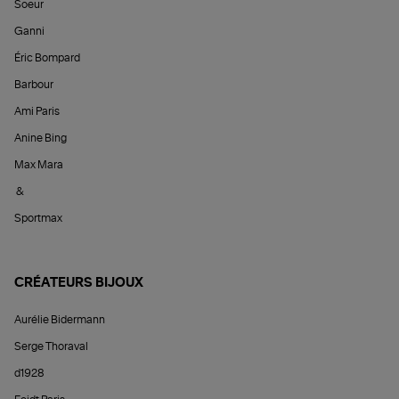
Soeur
Ganni
Éric Bompard
Barbour
Ami Paris
Anine Bing
Max Mara
&
Sportmax
CRÉATEURS BIJOUX
Aurélie Bidermann
Serge Thoraval
d1928