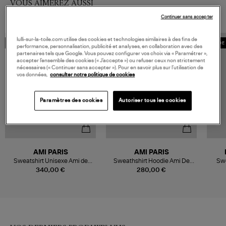
VOUS AIMEREZ AUSSI
Continuer sans accepter
lulli-sur-la-toile.com utilise des cookies et technologies similaires à des fins de
MADE IN EUROPE
MADE IN EUROPE
MADE 
performance, personnalisation, publicité et analyses, en collaboration avec des
partenaires tels que Google. Vous pouvez configurer vos choix via « Paramétrer »,
accepter l’ensemble des cookies (« J’accepte ») ou refuser ceux non strictement
nécessaires (« Continuer sans accepter »). Pour en savoir plus sur l’utilisation de
vos données,
consulter notre politique de cookies
Paramètres des cookies
Autoriser tous les cookies
AMI PARIS
AMI PARIS
Sweatshirt Unisexe Ami de
Sweathshirt Hoodie Ami De
Swe
Cœur Gris Cendre Chiné
Coeur Gris
340,00 €
280,00 €