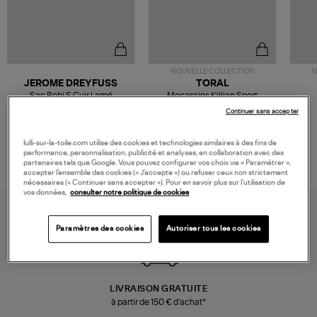
NOUVELLE COLLECTION
N
JEROME DREYFUSS
TORAL
Sac Bobi S Cuir Lamé
Mocassins Killian Sport
Champagne
Mousse
480,00 €
189,00 €
Continuer sans accepter
lulli-sur-la-toile.com utilise des cookies et technologies similaires à des fins de
performance, personnalisation, publicité et analyses, en collaboration avec des
partenaires tels que Google. Vous pouvez configurer vos choix via « Paramétrer »,
accepter l’ensemble des cookies (« J’accepte ») ou refuser ceux non strictement
nécessaires (« Continuer sans accepter »). Pour en savoir plus sur l’utilisation de
vos données,
consulter notre politique de cookies
Paramètres des cookies
Autoriser tous les cookies
LIVRAISON GRATUITE
à partir de 150 € d'achat*