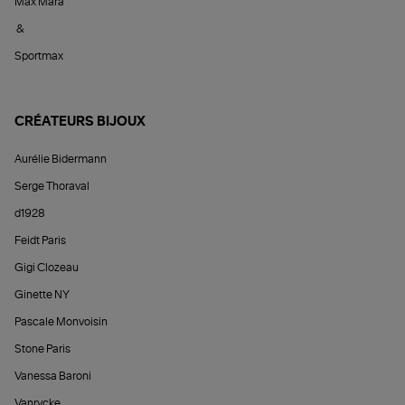
Max Mara
&
Sportmax
CRÉATEURS BIJOUX
Aurélie Bidermann
Serge Thoraval
d1928
Feidt Paris
Gigi Clozeau
Ginette NY
Pascale Monvoisin
Stone Paris
Vanessa Baroni
Vanrycke