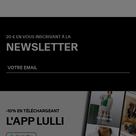
20 € EN VOUS INSCRIVANT À LA
NEWSLETTER
-10% EN TÉLÉCHARGEANT
L'APP LULLI