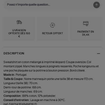
LIVRAISON
PAIEMENT EN
OFFERTE DÈS 150
RETOUR OFFERT
3X,4X
€
DESCRIPTION
Sweatshirt en coton mélangé à imprimé léopard. Coupe oversize. Col
montant zippé. Manches longues à poignets resserrés. Poche kangourou et
une poche plaquée sur la poitrine à bouton pression. Bord côtelé.
Made in :
Portugal.
Taille & Coupe :
Notre mannequin porte une taille 38 et mesure 172 cm.
Longueur (taille 38) : 70 cm.
Demi-tour de poitrine : 68 cm.
Longueur de manches : 69 cm.
Composition :
88% coton, 12% polyester.
Conseil d'entretien :
Lavage en machine à 30°C.
(ref-SW0143FAB4M01ILE)