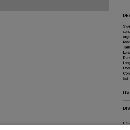
DE
Swea
serr
arge
Made
Tail
Long
Demi
Long
Com
Cons
(re
LI
DI
Coll