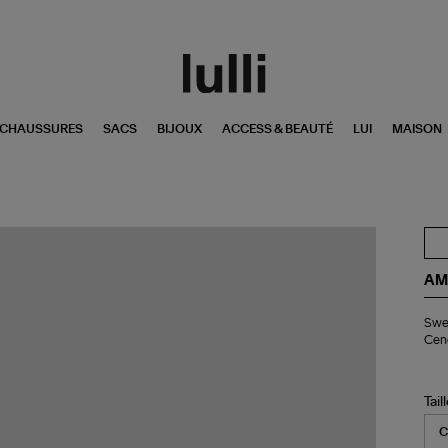
CHAUSSURES
SACS
BIJOUX
ACCESS & BEAUTÉ
LUI
MAISON
AM
Swe
Swea
Zip
Cen
Uni
Am
de
Cœ
Tail
Gri
Ce
Ch