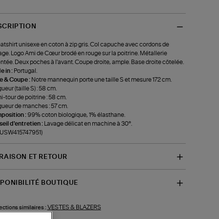
SCRIPTION
tshirt unisexe en coton à zip gris. Col capuche avec cordons de
age. Logo Ami de Cœur brodé en rouge sur la poitrine. Métallerie
ntée. Deux poches à l'avant. Coupe droite, ample. Base droite côtelée.
 in :
Portugal.
le & Coupe :
Notre mannequin porte une taille S et mesure 172 cm.
ueur (taille S) : 58 cm.
-tour de poitrine : 58 cm.
ueur de manches : 57 cm.
position :
99% coton biologique, 1% élasthane.
eil d'entretien :
Lavage délicat en machine à 30°.
f-USW415747951)
VRAISON ET RETOUR
SPONIBILITÉ BOUTIQUE
VESTES & BLAZERS
ections similaires :