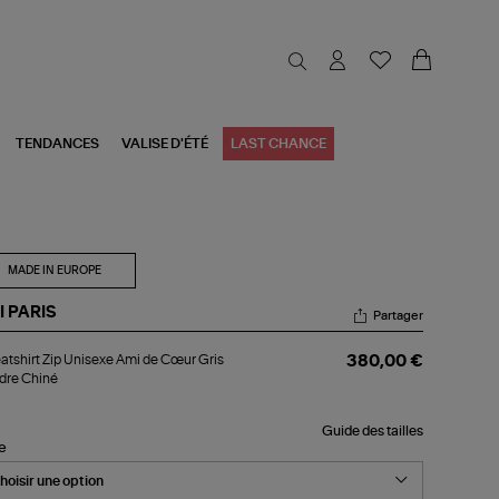
TENDANCES
VALISE D'ÉTÉ
LAST CHANCE
MADE IN EUROPE
I PARIS
Partager
atshirt
tshirt Zip Unisexe Ami de Cœur Gris
380,00 €
dre Chiné
sexe
i
Guide des tailles
ur
le
s
ndre
iné