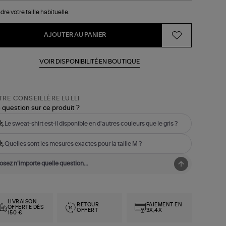
dre votre taille habituelle.
AJOUTER AU PANIER
VOIR DISPONIBILITÉ EN BOUTIQUE
RE CONSEILLÈRE LULLI
 question sur ce produit ?
Le sweat-shirt est-il disponible en d'autres couleurs que le gris ?
Quelles sont les mesures exactes pour la taille M ?
LIVRAISON
RETOUR
PAIEMENT EN
OFFERTE DÈS
OFFERT
3X,4X
150 €