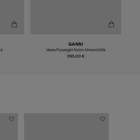
GANNI
ck
Veste Flyweight Nylon Almond Milk
Surc
395,00 €