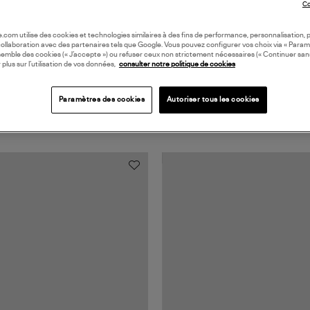
Co
oile.com utilise des cookies et technologies similaires à des fins de performance, personnalisation, p
collaboration avec des partenaires tels que Google. Vous pouvez configurer vos choix via « Param
semble des cookies (« J’accepte ») ou refuser ceux non strictement nécessaires (« Continuer san
 plus sur l’utilisation de vos données,
consulter notre politique de cookies
Paramètres des cookies
Autoriser tous les cookies