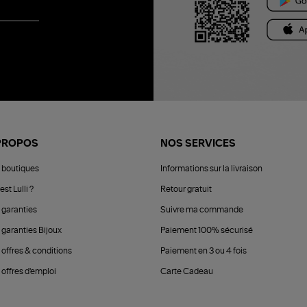
PROPOS
NOS SERVICES
 boutiques
Informations sur la livraison
est Lulli ?
Retour gratuit
 garanties
Suivre ma commande
 garanties Bijoux
Paiement 100% sécurisé
 offres & conditions
Paiement en 3 ou 4 fois
offres d'emploi
Carte Cadeau