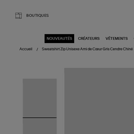
Aller au contenu principal
BOUTIQUES
NOUVEAUTÉS
CRÉATEURS
VÊTEMENTS
Accueil
Sweatshirt Zip Unisexe Ami de Cœur Gris Cendre Chiné