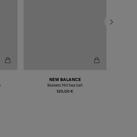
NEW BALANCE
e
Baskets 740 Sea Salt
Veste
120,00 €