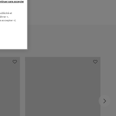
ntinuer sans accepter
ublicité et
étrer »,
s accepter »).