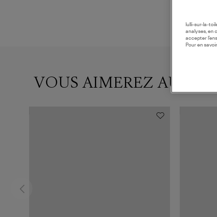
lulli-sur-la-t
analyses, en 
accepter l’en
Pour en savoir
VOUS AIMEREZ AUSSI