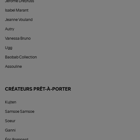
Jérôme Dreyfuss
Isabel Marant
Jeanne Vouland
Autry
Vanessa Bruno
Ugg
Baobab Collection
Assouline
CRÉATEURS PRÊT-À-PORTER
Kujten
Samsoe Samsoe
Soeur
Ganni
Éric Bompard