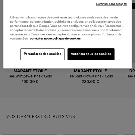
Continuer sans accepter
MADE 
lulli-sur-la-toile.com utilise des cookies et technologies similaires à des fins de
performance, personnalisation, publicité et analyses, en collaboration avec des
partenaires tels que Google. Vous pouvez configurer vos choix via « Paramétrer »,
accepter l’ensemble des cookies (« J’accepte ») ou refuser ceux non strictement
nécessaires (« Continuer sans accepter »). Pour en savoir plus sur l’utilisation de
vos données,
consulter notre politique de cookies
Paramètres des cookies
Autoriser tous les cookies
MARANT ÉTOILE
MARANT ÉTOILE
DR
Tee Shirt Zewel Khaki Gold
Tee Shirt Klowia Khaki Gold
Tee-
160,00 €
220,00 €
VOS DERNIERS PRODUITS VUS