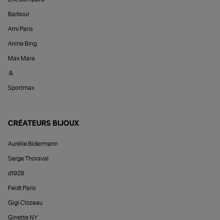
Barbour
Ami Paris
Anine Bing
Max Mara
&
Sportmax
CRÉATEURS BIJOUX
Aurélie Bidermann
Serge Thoraval
d1928
Feidt Paris
Gigi Clozeau
Ginette NY