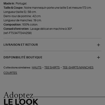
Made in :
Portugal.
Taille & Coupe :
Notre mannequin porte une taille S et mesure 172 cm.
Longueur (taille S) : 58 cm.
Demi-tour de poitrine : 42 cm.
Longueur de manches : 19 cm.
Composition :
100% coton.
Conseil d'entretien :
Lavage délicat en machine à 30°.
(ref-FTS347724A258)
LIVRAISON ET RETOUR
DISPONIBILITÉ BOUTIQUE
-
-
HAUTS
TEE SHIRTS
TEE-SHIRTS MANCHES
Collections similaires :
COURTES
Adoptez
LE LOOK