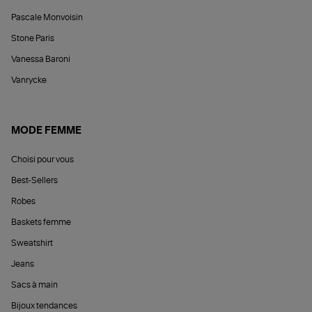
Pascale Monvoisin
Stone Paris
Vanessa Baroni
Vanrycke
MODE FEMME
Choisi pour vous
Best-Sellers
Robes
Baskets femme
Sweatshirt
Jeans
Sacs à main
Bijoux tendances