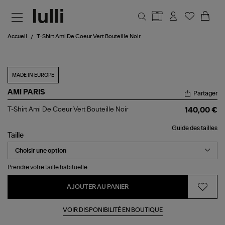
Aller au contenu principal
Accueil
T-Shirt Ami De Coeur Vert Bouteille Noir
MADE IN EUROPE
AMI PARIS
Partager
T-
T-Shirt Ami De Coeur Vert Bouteille Noir
140,00 €
Shirt
Ami
Guide des tailles
De
Taille
Coeur
Vert
Bouteille
Noir
Prendre votre taille habituelle.
AJOUTER AU PANIER
VOIR DISPONIBILITÉ EN BOUTIQUE