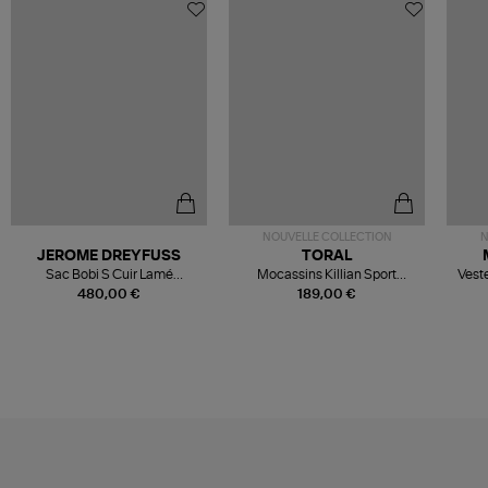
NOUVELLE COLLECTION
N
JEROME DREYFUSS
TORAL
Sac Bobi S Cuir Lamé
Mocassins Killian Sport
Veste
Champagne
Mousse
480,00 €
189,00 €