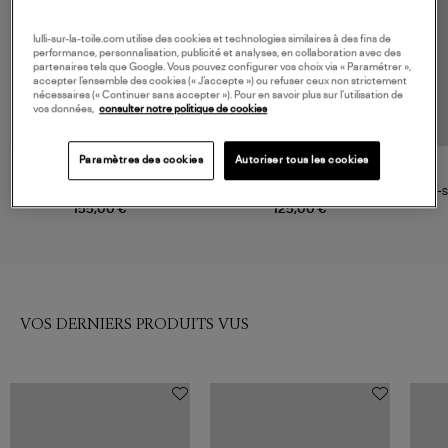
lulli-sur-la-toile.com utilise des cookies et technologies similaires à des fins de
performance, personnalisation, publicité et analyses, en collaboration avec des
partenaires tels que Google. Vous pouvez configurer vos choix via « Paramétrer »,
accepter l’ensemble des cookies (« J’accepte ») ou refuser ceux non strictement
nécessaires (« Continuer sans accepter »). Pour en savoir plus sur l’utilisation de
vos données,
consulter notre politique de cookies
Paramètres des cookies
Autoriser tous les cookies
GANNI
GANNI
T-Shirt Basic Cotton Jersey
T-Shirt Basic Cotton Jersey
Tee-s
Cute Animals Bright White
Boots Print Bright White
155,00 €
125,00 €
VOS DERNIERS PRODUITS VUS