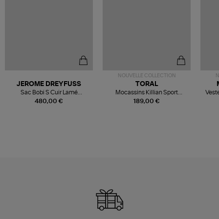
NOUVELLE COLLECTION
N
JEROME DREYFUSS
TORAL
Sac Bobi S Cuir Lamé
Mocassins Killian Sport
Veste
Champagne
Mousse
480,00 €
189,00 €