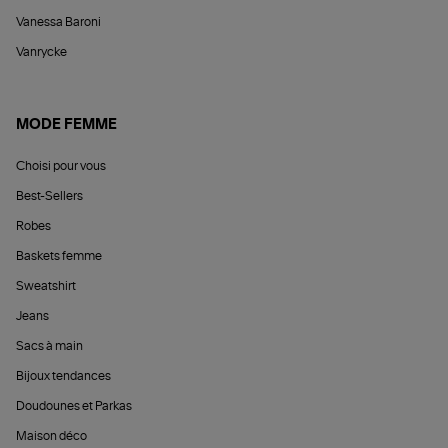
Vanessa Baroni
Vanrycke
MODE FEMME
Choisi pour vous
Best-Sellers
Robes
Baskets femme
Sweatshirt
Jeans
Sacs à main
Bijoux tendances
Doudounes et Parkas
Maison déco