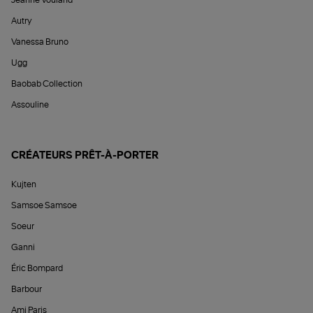
Autry
Vanessa Bruno
Ugg
Baobab Collection
Assouline
CRÉATEURS PRÊT-À-PORTER
Kujten
Samsoe Samsoe
Soeur
Ganni
Éric Bompard
Barbour
Ami Paris