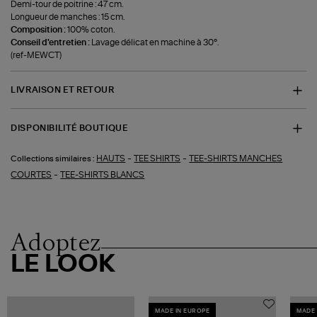
Demi-tour de poitrine : 47 cm.
Longueur de manches : 15 cm.
Composition :
100% coton.
Conseil d'entretien :
Lavage délicat en machine à 30°.
(ref-MEWCT)
LIVRAISON ET RETOUR
DISPONIBILITÉ BOUTIQUE
-
-
HAUTS
TEE SHIRTS
TEE-SHIRTS MANCHES
Collections similaires :
-
COURTES
TEE-SHIRTS BLANCS
Adoptez
LE LOOK
MADE IN EUROPE
MADE 