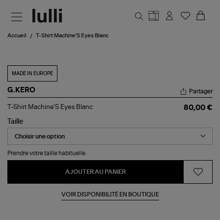
Aller au contenu principal
Accueil
T-Shirt Machine'S Eyes Blanc
MADE IN EUROPE
G.KERO
Partager
T-
T-Shirt Machine'S Eyes Blanc
80,00 €
Shirt
Machine'S
Taille
Eyes
Blanc
Prendre votre taille habituelle.
AJOUTER AU PANIER
VOIR DISPONIBILITÉ EN BOUTIQUE