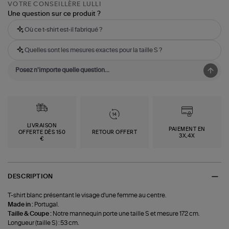
VOTRE CONSEILLÈRE LULLI
Une question sur ce produit ?
Où ce t-shirt est-il fabriqué ?
Quelles sont les mesures exactes pour la taille S ?
LIVRAISON
PAIEMENT EN
OFFERTE DÈS 150
RETOUR OFFERT
3X,4X
€
DESCRIPTION
T-shirt blanc présentant le visage d'une femme au centre.
Made in :
Portugal.
Taille & Coupe :
Notre mannequin porte une taille S et mesure 172 cm.
Longueur (taille S) : 53 cm.