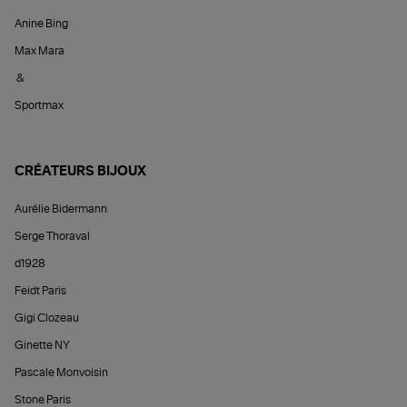
Anine Bing
Max Mara
&
Sportmax
CRÉATEURS BIJOUX
Aurélie Bidermann
Serge Thoraval
d1928
Feidt Paris
Gigi Clozeau
Ginette NY
Pascale Monvoisin
Stone Paris