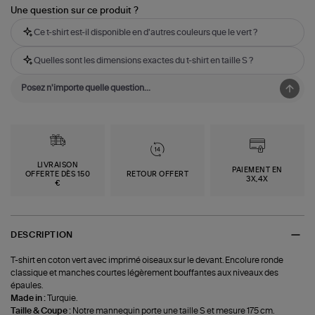
Une question sur ce produit ?
Ce t-shirt est-il disponible en d'autres couleurs que le vert ?
Quelles sont les dimensions exactes du t-shirt en taille S ?
LIVRAISON
PAIEMENT EN
OFFERTE DÈS 150
RETOUR OFFERT
3X,4X
€
DESCRIPTION
T-shirt en coton vert avec imprimé oiseaux sur le devant. Encolure ronde
classique et manches courtes légèrement bouffantes aux niveaux des
épaules.
Made in :
Turquie.
Taille & Coupe :
Notre mannequin porte une taille S et mesure 175 cm.