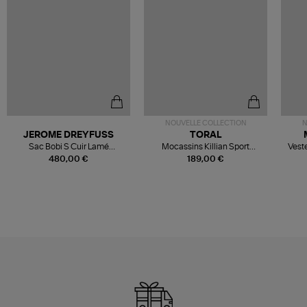
NOUVELLE COLLECTION
N
JEROME DREYFUSS
TORAL
Sac Bobi S Cuir Lamé
Mocassins Killian Sport
Veste
Champagne
Mousse
480,00 €
189,00 €