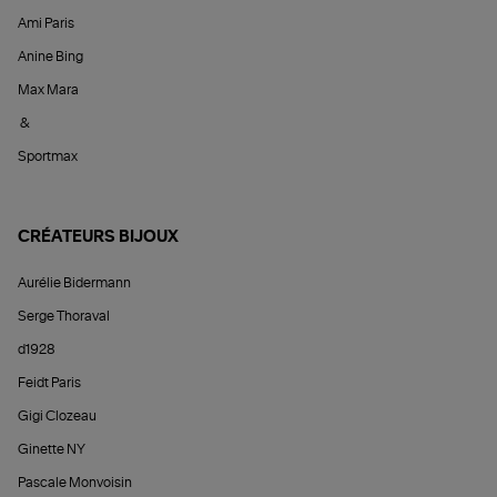
Ami Paris
Anine Bing
Max Mara
&
Sportmax
CRÉATEURS BIJOUX
Aurélie Bidermann
Serge Thoraval
d1928
Feidt Paris
Gigi Clozeau
Ginette NY
Pascale Monvoisin