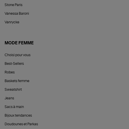
Stone Paris
Vanessa Baroni
Vanrycke
MODE FEMME
Choisi pour vous
Best-Sellers
Robes
Baskets femme
Sweatshirt
Jeans
Sacs à main
Bijoux tendances
Doudounes et Parkas