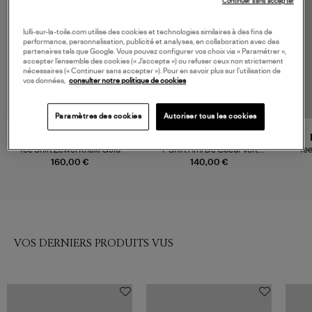
Continuer sans accepter
lulli-sur-la-toile.com utilise des cookies et technologies similaires à des fins de
performance, personnalisation, publicité et analyses, en collaboration avec des
partenaires tels que Google. Vous pouvez configurer vos choix via « Paramétrer »,
accepter l’ensemble des cookies (« J’accepte ») ou refuser ceux non strictement
nécessaires (« Continuer sans accepter »). Pour en savoir plus sur l’utilisation de
vos données,
consulter notre politique de cookies
Paramètres des cookies
Autoriser tous les cookies
MARANT ÉTOILE
AMI PARIS
Tee Shirt Zewel Khaki Gold
T-Shirt Ami De Coeur Vert
Tee
Bouteille Noir
160,00 €
140,00 €
VOS DERNIERS PRODUITS VUS