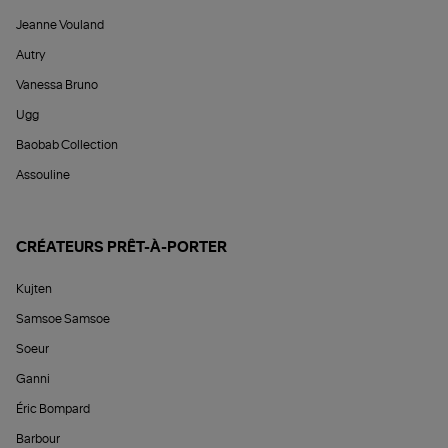
Jeanne Vouland
Autry
Vanessa Bruno
Ugg
Baobab Collection
Assouline
CRÉATEURS PRÊT-À-PORTER
Kujten
Samsoe Samsoe
Soeur
Ganni
Éric Bompard
Barbour