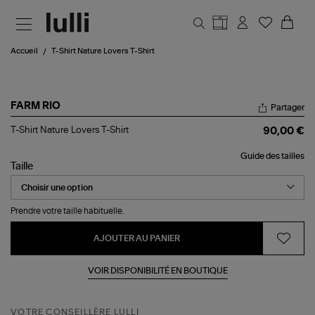
Aller au contenu principal
Accueil
T-Shirt Nature Lovers T-Shirt
FARM RIO
Partager
T-
T-Shirt Nature Lovers T-Shirt
90,00 €
Shirt
Nature
Guide des tailles
Lovers
Taille
T-
Shirt
Prendre votre taille habituelle.
AJOUTER AU PANIER
VOIR DISPONIBILITÉ EN BOUTIQUE
VOTRE CONSEILLÈRE LULLI