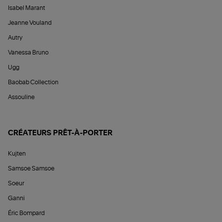
Isabel Marant
Jeanne Vouland
Autry
Vanessa Bruno
Ugg
Baobab Collection
Assouline
CRÉATEURS PRÊT-À-PORTER
Kujten
Samsoe Samsoe
Soeur
Ganni
Éric Bompard