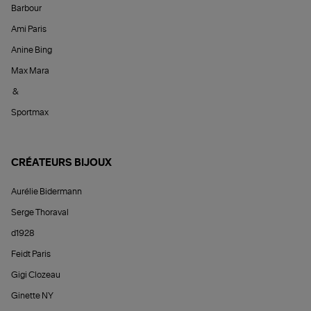
Barbour
Ami Paris
Anine Bing
Max Mara
&
Sportmax
CRÉATEURS BIJOUX
Aurélie Bidermann
Serge Thoraval
d1928
Feidt Paris
Gigi Clozeau
Ginette NY