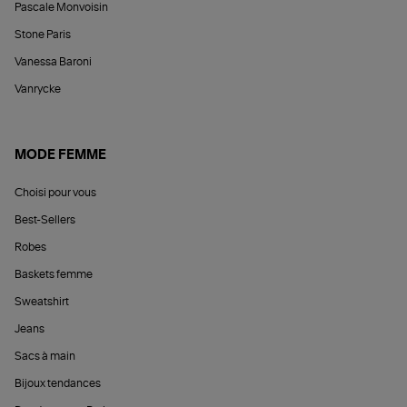
Pascale Monvoisin
Stone Paris
Vanessa Baroni
Vanrycke
MODE FEMME
Choisi pour vous
Best-Sellers
Robes
Baskets femme
Sweatshirt
Jeans
Sacs à main
Bijoux tendances