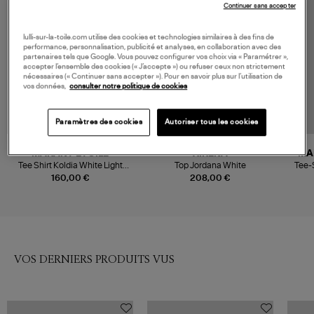
Continuer sans accepter
lulli-sur-la-toile.com utilise des cookies et technologies similaires à des fins de
performance, personnalisation, publicité et analyses, en collaboration avec des
partenaires tels que Google. Vous pouvez configurer vos choix via « Paramétrer »,
accepter l’ensemble des cookies (« J’accepte ») ou refuser ceux non strictement
nécessaires (« Continuer sans accepter »). Pour en savoir plus sur l’utilisation de
vos données,
consulter notre politique de cookies
Paramètres des cookies
Autoriser tous les cookies
MARANT ÉTOILE
XIRENA
MA
Tee Shirt Koldia White Light
Top Jordana White
Tee-S
Gold
160,00 €
208,00 €
VOS DERNIERS PRODUITS VUS