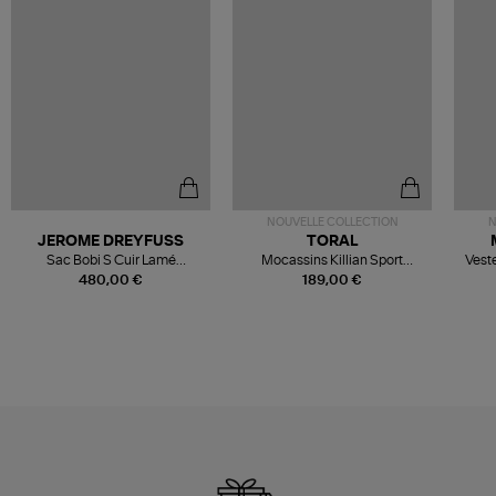
NOUVELLE COLLECTION
N
JEROME DREYFUSS
TORAL
Sac Bobi S Cuir Lamé
Mocassins Killian Sport
Veste
Champagne
Mousse
480,00 €
189,00 €