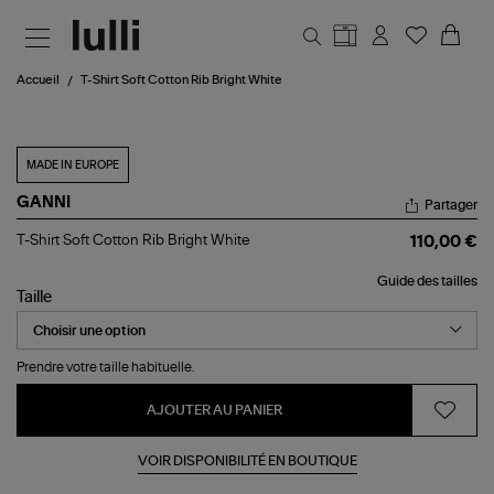
Aller au contenu principal
Accueil
T-Shirt Soft Cotton Rib Bright White
MADE IN EUROPE
GANNI
Partager
T-
T-Shirt Soft Cotton Rib Bright White
110,00 €
Shirt
Soft
Guide des tailles
Cotton
Taille
Rib
Bright
White
Prendre votre taille habituelle.
AJOUTER AU PANIER
VOIR DISPONIBILITÉ EN BOUTIQUE