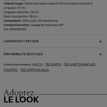
Taille & Coupe :
Notre mannequin mesure 172 cm et porte une taille S.
Longueur : 57 cm.
Longueur manches : 23 cm.
Demi-tour poitrine : 35 cm.
Composition :
95% coton, 5% élasthanne.
Conseil d'entretien :
Lavage en machine à 30°.
(ref-A1050182151)
LIVRAISON ET RETOUR
DISPONIBILITÉ BOUTIQUE
-
-
HAUTS
TEE SHIRTS
TEE-SHIRTS MANCHES
Collections similaires :
-
COURTES
TEE-SHIRTS BLANCS
Adoptez
LE LOOK