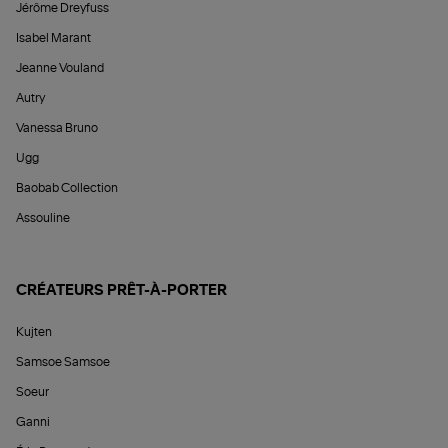
Jérôme Dreyfuss
Isabel Marant
Jeanne Vouland
Autry
Vanessa Bruno
Ugg
Baobab Collection
Assouline
CRÉATEURS PRÊT-À-PORTER
Kujten
Samsoe Samsoe
Soeur
Ganni