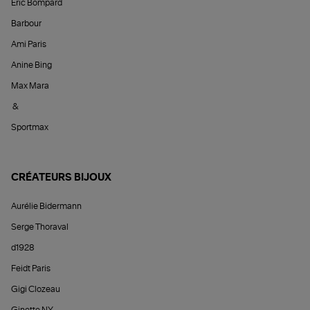
Éric Bompard
Barbour
Ami Paris
Anine Bing
Max Mara
&
Sportmax
CRÉATEURS BIJOUX
Aurélie Bidermann
Serge Thoraval
d1928
Feidt Paris
Gigi Clozeau
Ginette NY