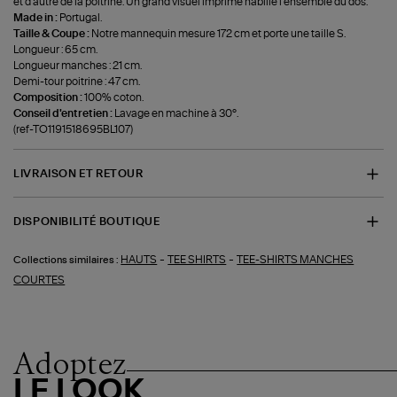
et d’autre de la poitrine. Un grand visuel imprimé habille l’ensemble du dos.
Made in :
Portugal.
Taille & Coupe :
Notre mannequin mesure 172 cm et porte une taille S.
Longueur : 65 cm.
Longueur manches : 21 cm.
Demi-tour poitrine : 47 cm.
Composition :
100% coton.
Conseil d'entretien :
Lavage en machine à 30°.
(ref-TO1191518695BL107)
LIVRAISON ET RETOUR
DISPONIBILITÉ BOUTIQUE
-
-
HAUTS
TEE SHIRTS
TEE-SHIRTS MANCHES
Collections similaires :
COURTES
Adoptez
LE LOOK