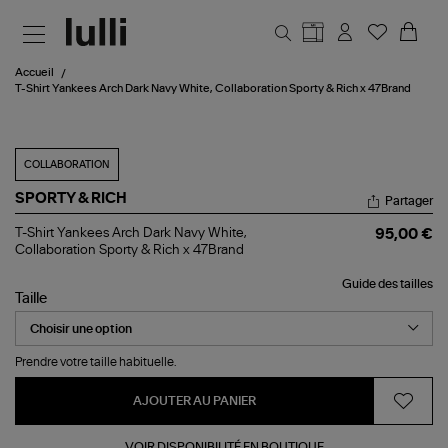
Aller au contenu principal
Accueil
T-Shirt Yankees Arch Dark Navy White, Collaboration Sporty & Rich x 47Brand
COLLABORATION
SPORTY & RICH
Partager
T-
T-Shirt Yankees Arch Dark Navy White,
95,00 €
Shirt
Collaboration Sporty & Rich x 47Brand
Yankees
Arch
Guide des tailles
Dark
Taille
Navy
White,
Collaboration
Sporty
Prendre votre taille habituelle.
&
Rich
AJOUTER AU PANIER
x
47Brand
VOIR DISPONIBILITÉ EN BOUTIQUE