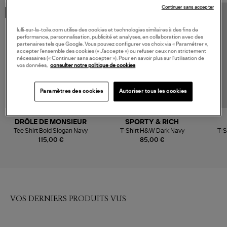
Continuer sans accepter
MADE IN EUROPE
MADE IN EUROPE
lulli-sur-la-toile.com utilise des cookies et technologies similaires à des fins de
performance, personnalisation, publicité et analyses, en collaboration avec des
partenaires tels que Google. Vous pouvez configurer vos choix via « Paramétrer »,
accepter l’ensemble des cookies (« J’accepte ») ou refuser ceux non strictement
nécessaires (« Continuer sans accepter »). Pour en savoir plus sur l’utilisation de
vos données,
consulter notre politique de cookies
Paramètres des cookies
Autoriser tous les cookies
DRÔLE DE MONSIEUR
SPORTY & RICH
Tee Shirt Bold Slogan Navy
T-Shirt H&W Dark Navy
T-S
115,00 €
85,00 €
VOS DERNIERS PRODUITS VUS