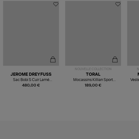
NOUVELLE COLLECTION
N
JEROME DREYFUSS
TORAL
Sac Bobi S Cuir Lamé
Mocassins Killian Sport
Veste
Champagne
Mousse
480,00 €
189,00 €