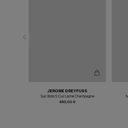
N
JEROME DREYFUSS
te
Sac Bobi S Cuir Lamé Champagne
M
480,00 €