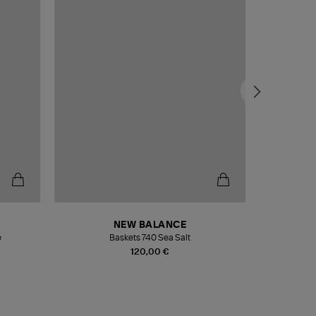
NEW BALANCE
e
Baskets 740 Sea Salt
Veste
120,00 €