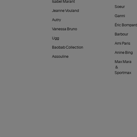
Isabel Marant
Soeur
Jeanne Vouland
Ganni
Autry
Éric Bompar
Vanessa Bruno
Barbour
Ugg
Ami Paris
Baobab Collection
Anine Bing
Assouline
Max Mara
&
Sportmax