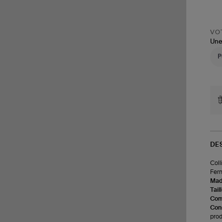
VOT
Une
DE
Coll
Ferm
Made
Tail
Com
Cons
prod