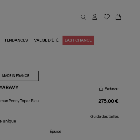
TENDANCES
VALISE D'ÉTÉ
LAST CHANCE
MADE IN FRANCE
TYARAVY
Partager
isman
sman Peony Topaz Bleu
275,00 €
ony
paz
u
Guide des tailles
le
unique
Épuisé