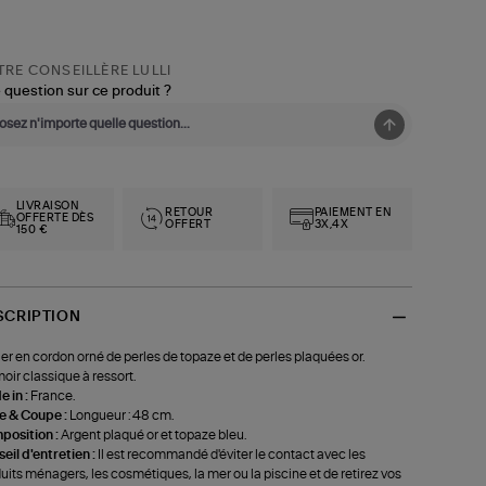
RE CONSEILLÈRE LULLI
 question sur ce produit ?
LIVRAISON
RETOUR
PAIEMENT EN
OFFERTE DÈS
OFFERT
3X,4X
150 €
SCRIPTION
ier en cordon orné de perles de topaze et de perles plaquées or.
oir classique à ressort.
 in :
France.
le & Coupe :
Longueur : 48 cm.
position :
Argent plaqué or et topaze bleu.
eil d'entretien :
Il est recommandé d'éviter le contact avec les
uits ménagers, les cosmétiques, la mer ou la piscine et de retirez vos