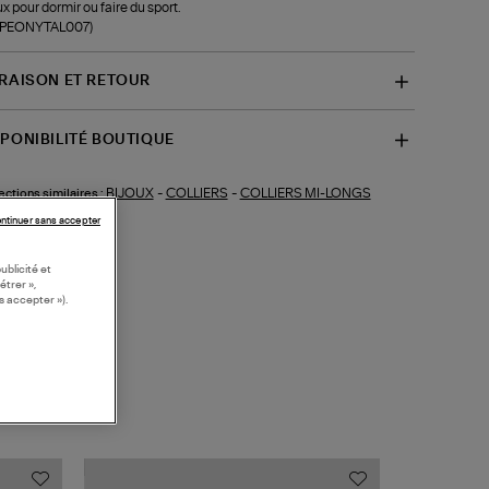
ux pour dormir ou faire du sport.
f-PEONYTAL007)
VRAISON ET RETOUR
SPONIBILITÉ BOUTIQUE
BIJOUX
-
COLLIERS
-
COLLIERS MI-LONGS
ections similaires :
ntinuer sans accepter
ublicité et
étrer »,
s accepter »).