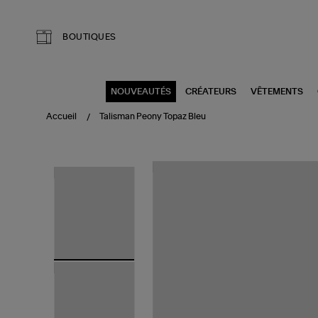
Aller au contenu principal
BOUTIQUES
NOUVEAUTÉS
CRÉATEURS
VÊTEMENTS
Accueil
Talisman Peony Topaz Bleu