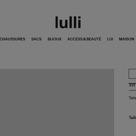
CHAUSSURES
SACS
BIJOUX
ACCESS & BEAUTÉ
LUI
MAISON
TI
Tal
Tali
Pe
To
Ble
Tail