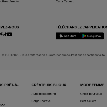
offres d'emploi
Carte Cadeau
IVEZ-NOUS
TÉLÉCHARGEZ L'APPLICATIO
© LULLI 2025 - Tous droits réservés -CGV-Plan du site-Politique de confidentialité
S PRÊT-À-
CRÉATEURS BIJOUX
MODE FEMME
Aurélie Bidermann
Choisi pour vous
Serge Thoraval
Best-Sellers
soe