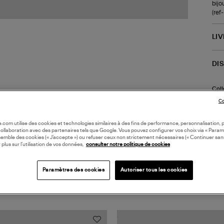
bijo
(re
LI
DI
Coll
Co
oile.com utilise des cookies et technologies similaires à des fins de performance, personnalisation, p
collaboration avec des partenaires tels que Google. Vous pouvez configurer vos choix via « Param
semble des cookies (« J’accepte ») ou refuser ceux non strictement nécessaires (« Continuer san
 plus sur l’utilisation de vos données,
consulter notre politique de cookies
Paramètres des cookies
Autoriser tous les cookies
TS VUS