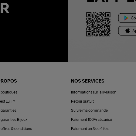
R
PROPOS
NOS SERVICES
 boutiques
Informations sur la livraison
est Lulli ?
Retour gratuit
 garanties
Suivre ma commande
 garanties Bijoux
Paiement 100% sécurisé
 offres & conditions
Paiement en 3 ou 4 fois