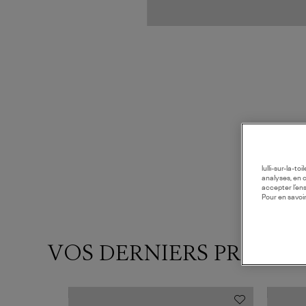
lulli-sur-la-t
analyses, en 
accepter l’en
Pour en savoir
VOS DERNIERS PRODUI