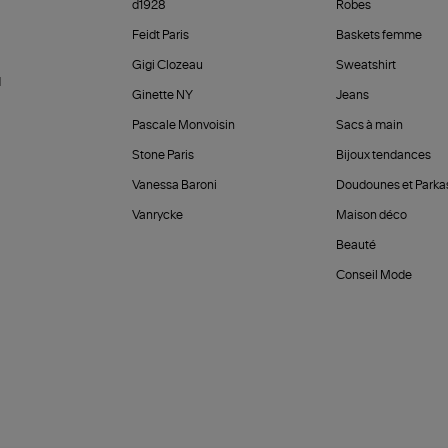
d1928
Robes
Feidt Paris
Baskets femme
Gigi Clozeau
Sweatshirt
d
Ginette NY
Jeans
Pascale Monvoisin
Sacs à main
Stone Paris
Bijoux tendances
Vanessa Baroni
Doudounes et Parka
Vanrycke
Maison déco
Beauté
Conseil Mode