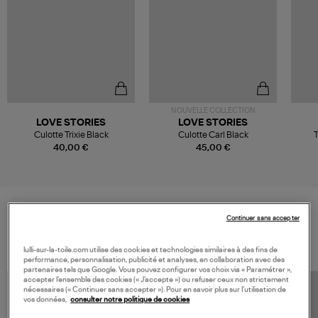
NOUVELLE COLLECTION
LOVE STORIES
LOVE STORIES
Culotte Trixie Black
Culotte Carl Black
T
40,00 €
45,00 €
Continuer sans accepter
VOS DERNIERS PRODUITS VUS
lulli-sur-la-toile.com utilise des cookies et technologies similaires à des fins de
performance, personnalisation, publicité et analyses, en collaboration avec des
partenaires tels que Google. Vous pouvez configurer vos choix via « Paramétrer »,
accepter l’ensemble des cookies (« J’accepte ») ou refuser ceux non strictement
nécessaires (« Continuer sans accepter »). Pour en savoir plus sur l’utilisation de
vos données,
consulter notre politique de cookies