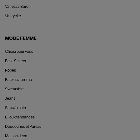
Vanessa Baroni
Vanrycke
MODE FEMME
Choisi pour vous
Best-Sellers
Robes
Baskets femme
Sweatshirt
Jeans
Sacs à main
Bijoux tendances
Doudounes et Parkas
Maison déco