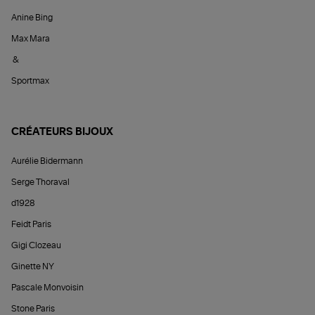
Anine Bing
Max Mara
&
Sportmax
CRÉATEURS BIJOUX
Aurélie Bidermann
Serge Thoraval
d1928
Feidt Paris
Gigi Clozeau
Ginette NY
Pascale Monvoisin
Stone Paris