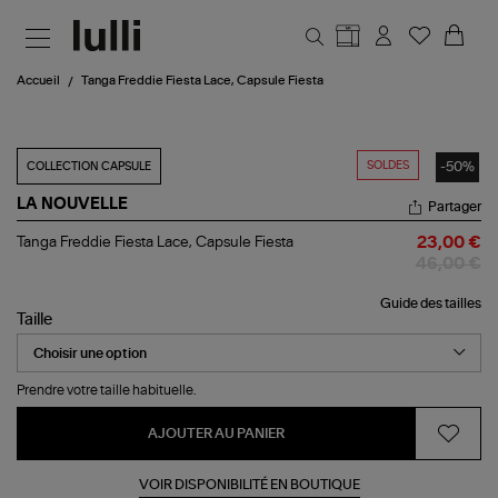
Aller au contenu principal
Accueil
Tanga Freddie Fiesta Lace, Capsule Fiesta
SOLDES
-50%
COLLECTION CAPSULE
LA NOUVELLE
Partager
Tanga
Tanga Freddie Fiesta Lace, Capsule Fiesta
23,00 €
Freddie
46,00 €
Fiesta
Lace,
Guide des tailles
Capsule
Taille
Fiesta
Prendre votre taille habituelle.
AJOUTER AU PANIER
VOIR DISPONIBILITÉ EN BOUTIQUE