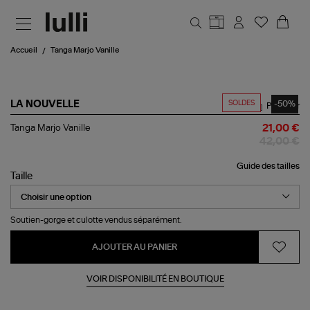
Aller au contenu principal
Accueil
Tanga Marjo Vanille
SOLDES
-50%
LA NOUVELLE
Partager
Tanga
Tanga Marjo Vanille
21,00 €
Marjo
42,00 €
Vanille
Guide des tailles
Taille
Soutien-gorge et culotte vendus séparément.
AJOUTER AU PANIER
VOIR DISPONIBILITÉ EN BOUTIQUE