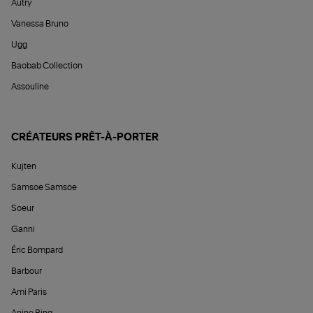
Autry
Vanessa Bruno
Ugg
Baobab Collection
Assouline
CRÉATEURS PRÊT-À-PORTER
Kujten
Samsoe Samsoe
Soeur
Ganni
Éric Bompard
Barbour
Ami Paris