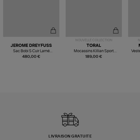
NOUVELLE COLLECTION
N
JEROME DREYFUSS
TORAL
Sac Bobi S Cuir Lamé
Mocassins Killian Sport
Veste
Champagne
Mousse
480,00 €
189,00 €
LIVRAISON GRATUITE