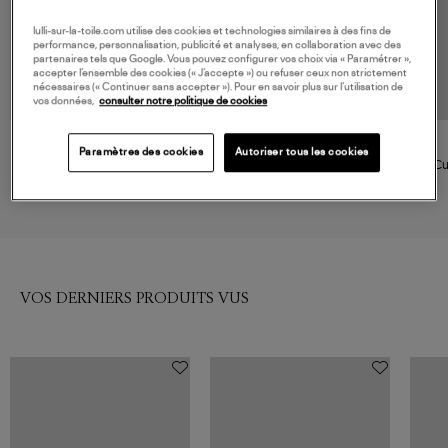
lulli-sur-la-toile.com utilise des cookies et technologies similaires à des fins de
performance, personnalisation, publicité et analyses, en collaboration avec des
partenaires tels que Google. Vous pouvez configurer vos choix via « Paramétrer »,
accepter l’ensemble des cookies (« J’accepte ») ou refuser ceux non strictement
nécessaires (« Continuer sans accepter »). Pour en savoir plus sur l’utilisation de
vos données,
consulter notre politique de cookies
NOUVELLE COLLECTION
LOVE STORIES
LOVE STORIES
Paramètres des cookies
Autoriser tous les cookies
String Lima White
Culotte Wild Rose Off White
Cu
35,00 €
40,00 €
VOS DERNIERS PRODUITS VUS