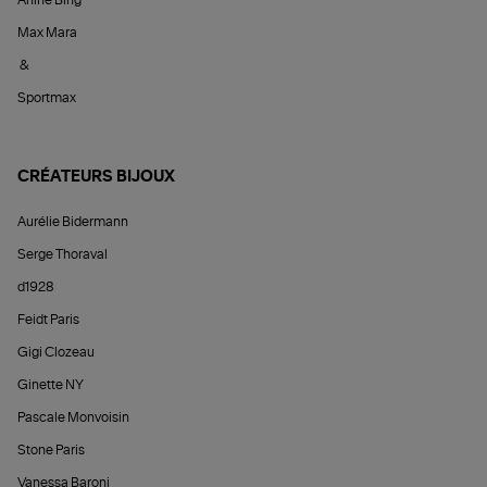
Anine Bing
Max Mara
&
Sportmax
CRÉATEURS BIJOUX
Aurélie Bidermann
Serge Thoraval
d1928
Feidt Paris
Gigi Clozeau
Ginette NY
Pascale Monvoisin
Stone Paris
Vanessa Baroni