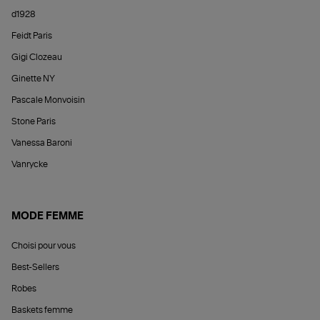
d1928
Feidt Paris
Gigi Clozeau
Ginette NY
Pascale Monvoisin
Stone Paris
Vanessa Baroni
Vanrycke
MODE FEMME
Choisi pour vous
Best-Sellers
Robes
Baskets femme