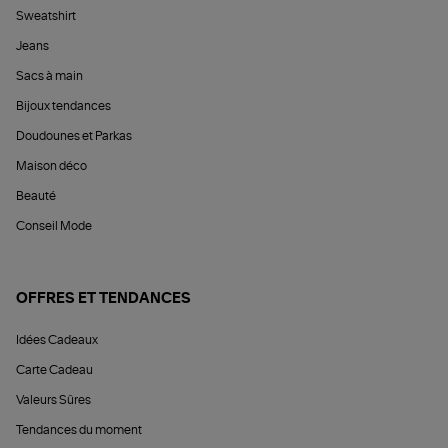
Sweatshirt
Jeans
Sacs à main
Bijoux tendances
Doudounes et Parkas
Maison déco
Beauté
Conseil Mode
OFFRES ET TENDANCES
Idées Cadeaux
Carte Cadeau
Valeurs Sûres
Tendances du moment