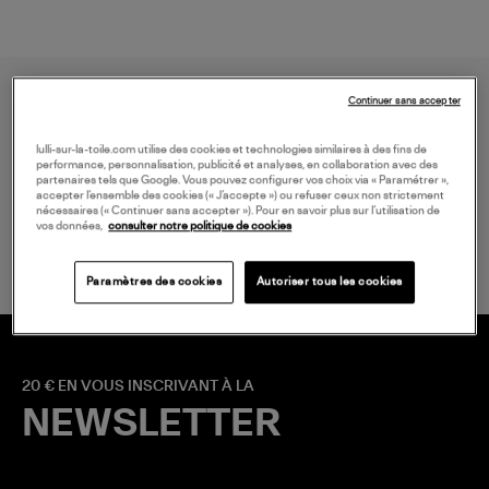
Continuer sans accepter
lulli-sur-la-toile.com utilise des cookies et technologies similaires à des fins de
performance, personnalisation, publicité et analyses, en collaboration avec des
partenaires tels que Google. Vous pouvez configurer vos choix via « Paramétrer »,
accepter l’ensemble des cookies (« J’accepte ») ou refuser ceux non strictement
LIVRAISON GRATUITE
nécessaires (« Continuer sans accepter »). Pour en savoir plus sur l’utilisation de
vos données,
consulter notre politique de cookies
à partir de 150 € d'achat*
Paramètres des cookies
Autoriser tous les cookies
20 € EN VOUS INSCRIVANT À LA
NEWSLETTER