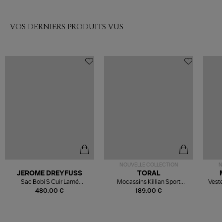
VOS DERNIERS PRODUITS VUS
NOUVELLE COLLECTION
N
JEROME DREYFUSS
TORAL
Sac Bobi S Cuir Lamé
Mocassins Killian Sport
Veste
Champagne
Mousse
480,00 €
189,00 €