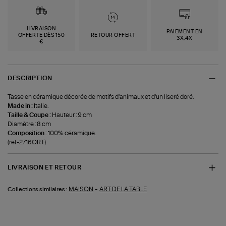
LIVRAISON
PAIEMENT EN
OFFERTE DÈS 150
RETOUR OFFERT
3X,4X
€
DESCRIPTION
Tasse en céramique décorée de motifs d'animaux et d'un liseré doré.
Made in :
Italie.
Taille & Coupe :
Hauteur : 9 cm
Diamètre : 8 cm
Composition :
100% céramique.
(ref-2716ORT)
LIVRAISON ET RETOUR
-
MAISON
ART DE LA TABLE
Collections similaires :