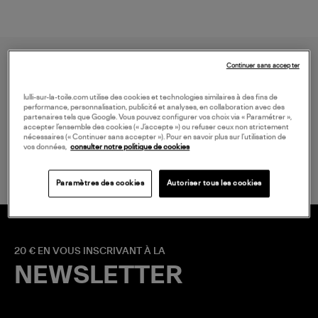
Continuer sans accepter
lulli-sur-la-toile.com utilise des cookies et technologies similaires à des fins de
performance, personnalisation, publicité et analyses, en collaboration avec des
partenaires tels que Google. Vous pouvez configurer vos choix via « Paramétrer »,
accepter l’ensemble des cookies (« J’accepte ») ou refuser ceux non strictement
LIVRAISON GRATUITE
nécessaires (« Continuer sans accepter »). Pour en savoir plus sur l’utilisation de
vos données,
consulter notre politique de cookies
à partir de 150 € d'achat*
Paramètres des cookies
Autoriser tous les cookies
20 € EN VOUS INSCRIVANT À LA
NEWSLETTER