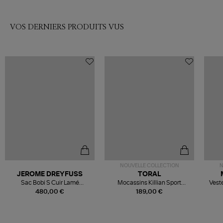
VOS DERNIERS PRODUITS VUS
NOUVELLE COLLECTION
N
JEROME DREYFUSS
TORAL
Sac Bobi S Cuir Lamé
Mocassins Killian Sport
Veste
Champagne
Mousse
480,00 €
189,00 €