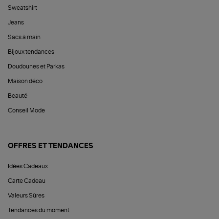
Sweatshirt
Jeans
Sacs à main
Bijoux tendances
Doudounes et Parkas
Maison déco
Beauté
Conseil Mode
OFFRES ET TENDANCES
Idées Cadeaux
Carte Cadeau
Valeurs Sûres
Tendances du moment