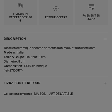
LIVRAISON
PAIEMENT EN
OFFERTE DÈS 150
RETOUR OFFERT
3X,4X
€
DESCRIPTION
Tasse en céramique décorée de motifs d'animaux et d'un liseré doré.
Made in :
Italie.
Taille & Coupe :
Hauteur : 9 cm
Diamètre : 8 cm
Composition :
100% céramique.
(ref-2715ORT)
LIVRAISON ET RETOUR
-
MAISON
ART DE LA TABLE
Collections similaires :