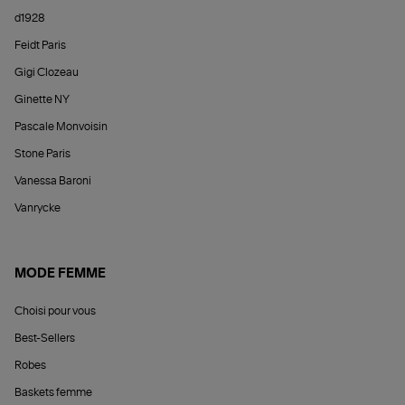
d1928
Feidt Paris
Gigi Clozeau
Ginette NY
Pascale Monvoisin
Stone Paris
Vanessa Baroni
Vanrycke
MODE FEMME
Choisi pour vous
Best-Sellers
Robes
Baskets femme