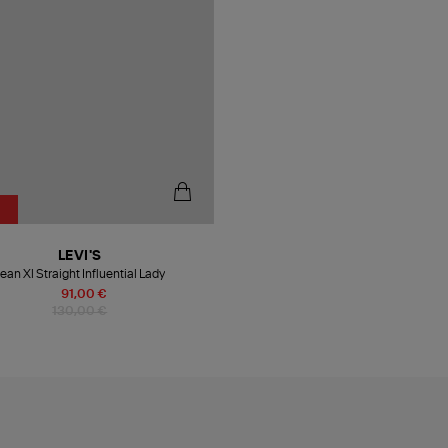
LEVI'S
ean Xl Straight Influential Lady
91,00 €
130,00 €