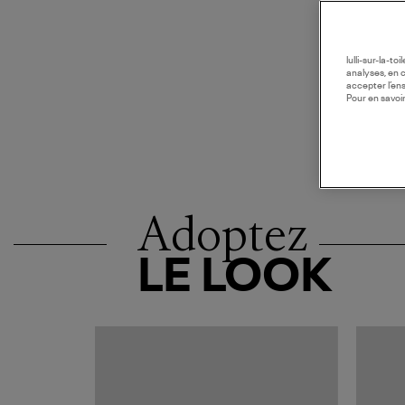
lulli-sur-la-t
analyses, en 
accepter l’en
Pour en savoir
Adoptez
LE LOOK