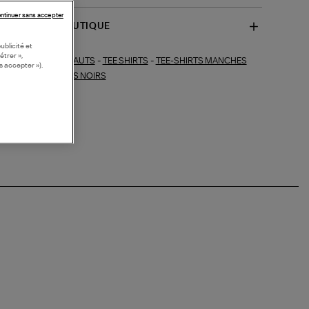
ntinuer sans accepter
SPONIBILITÉ BOUTIQUE
ublicité et
étrer »,
HAUTS
-
TEE SHIRTS
-
TEE-SHIRTS MANCHES
ections similaires :
s accepter »).
URTES
-
TEE-SHIRTS NOIRS