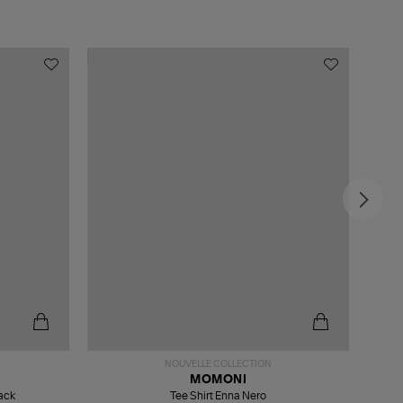
MADE
NOUVELLE COLLECTION
MOMONI
ack
Tee Shirt Enna Nero
Tee