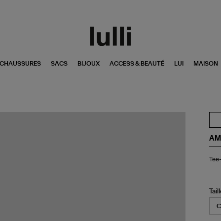
CHAUSSURES
SACS
BIJOUX
ACCESS & BEAUTÉ
LUI
MAISON
AM
Tee
Tee-
shi
Am
de
Cœ
Tail
Noi