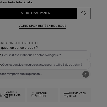
dre votre taille habituelle.
AJOUTER AU PANIER
VOIR DISPONIBILITÉ EN BOUTIQUE
RE CONSEILLÈRE LULLI
 question sur ce produit ?
Ce t-shirt est-il fabriqué en coton biologique ?
Quelles sont les mesures exactes pour la taille S de ce t-shirt ?
LIVRAISON
RETOUR
PAIEMENT EN
OFFERTE DÈS
OFFERT
3X,4X
150 €