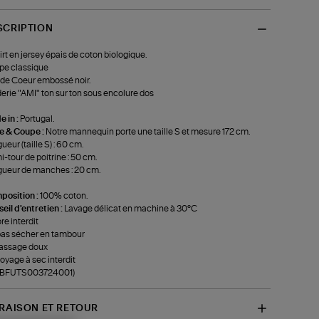
SCRIPTION
irt en jersey épais de coton biologique.
pe classique
de Coeur embossé noir.
erie "AMI" ton sur ton sous encolure dos
 in :
Portugal.
le & Coupe :
Notre mannequin porte une taille S et mesure 172 cm.
ueur (taille S) : 60 cm.
-tour de poitrine : 50 cm.
ueur de manches : 20 cm.
position :
100% coton.
eil d'entretien :
Lavage délicat en machine à 30°C
re interdit
as sécher en tambour
assage doux
oyage à sec interdit
f-BFUTS003724001)
VRAISON ET RETOUR