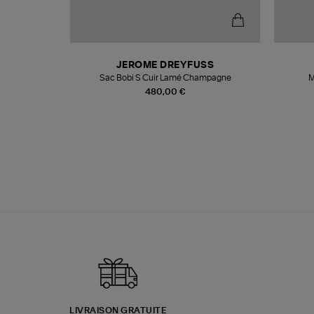
N
JEROME DREYFUSS
te
Sac Bobi S Cuir Lamé Champagne
M
480,00 €
LIVRAISON GRATUITE