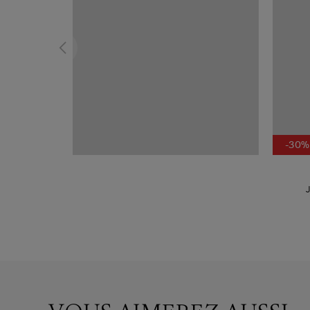
-30%
J