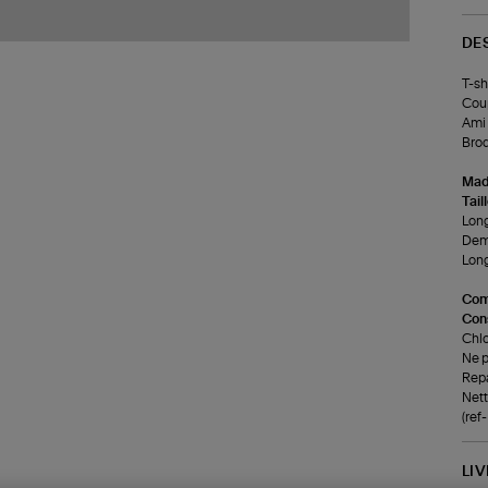
DE
T-sh
Cou
Ami 
Brod
Made
Tail
Long
Demi
Long
Com
Cons
Chlo
Ne p
Rep
Nett
(re
LI