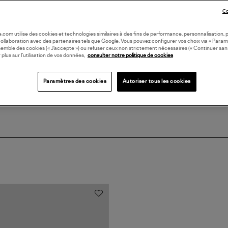
Co
DI
oile.com utilise des cookies et technologies similaires à des fins de performance, personnalisation, p
collaboration avec des partenaires tels que Google. Vous pouvez configurer vos choix via « Param
Coll
semble des cookies (« J’accepte ») ou refuser ceux non strictement nécessaires (« Continuer san
CO
 plus sur l’utilisation de vos données,
consulter notre politique de cookies
Paramètres des cookies
Autoriser tous les cookies