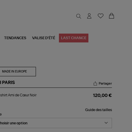
TENDANCES
VALISE D'ÉTÉ
LAST CHANCE
MADE IN EUROPE
I PARIS
Partager
-
shirt Ami de Cœur Noir
120,00 €
rt
i
Guide des tailles
ur
le
r