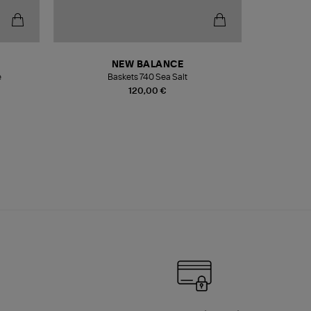
NEW BALANCE
e
Baskets 740 Sea Salt
Veste
120,00 €