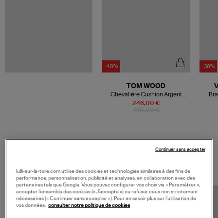
-40%
-30%
TOM WOOD
Chevalière Cushion Argent
Bra
Onyx
246,00 €
410,00 €
Continuer sans accepter
VOS DERNIERS PRODUITS VUS
lulli-sur-la-toile.com utilise des cookies et technologies similaires à des fins de
performance, personnalisation, publicité et analyses, en collaboration avec des
partenaires tels que Google. Vous pouvez configurer vos choix via « Paramétrer »,
accepter l’ensemble des cookies (« J’accepte ») ou refuser ceux non strictement
nécessaires (« Continuer sans accepter »). Pour en savoir plus sur l’utilisation de
vos données,
consulter notre politique de cookies