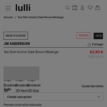
Aller au contenu principal
Accueil
Tee Shirt Anchor Dark Brown Melange
SOLDES
-50%
MADE IN EUROPE
JW ANDERSON
Partager
Tee
Tee Shirt Anchor Dark Brown Melange
62,50 €
Shirt
125,00 €
Anchor
Dark
Brown
Melange
Guide des tailles
Taille
Prendre votre taille habituelle.