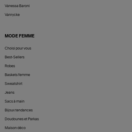
Vanessa Baroni
Vanrycke
MODE FEMME
Choisi pour vous
Best-Sellers
Robes
Baskets femme
Sweatshirt
Jeans
Sacs à main
Bijoux tendances
Doudounes et Parkas
Maison déco