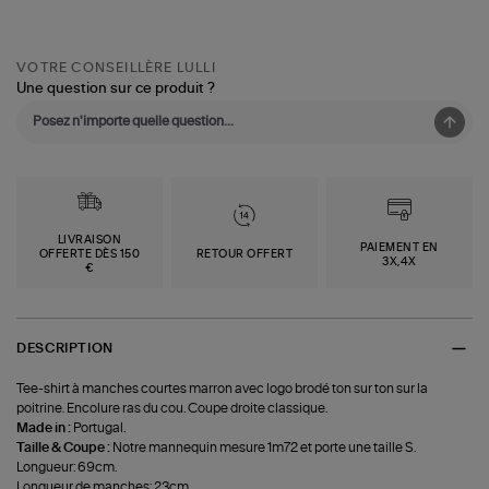
VOTRE CONSEILLÈRE LULLI
Une question sur ce produit ?
LIVRAISON
PAIEMENT EN
OFFERTE DÈS 150
RETOUR OFFERT
3X,4X
€
DESCRIPTION
Tee-shirt à manches courtes marron avec logo brodé ton sur ton sur la
poitrine. Encolure ras du cou. Coupe droite classique.
Made in :
Portugal.
Taille & Coupe :
Notre mannequin mesure 1m72 et porte une taille S.
Longueur: 69cm.
Longueur de manches: 23cm.