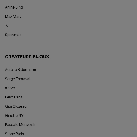
Anine Bing
Max Mara
&
Sportmax
CRÉATEURS BIJOUX
Aurélie Bidermann
Serge Thoraval
d1928
Feidt Paris
Gigi Clozeau
Ginette NY
Pascale Monvoisin
Stone Paris