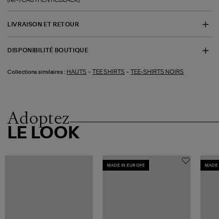
LIVRAISON ET RETOUR
DISPONIBILITÉ BOUTIQUE
-
-
HAUTS
TEE SHIRTS
TEE-SHIRTS NOIRS
Collections similaires :
Adoptez
LE LOOK
MADE IN EUROPE
MADE 