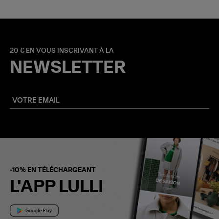
20 € EN VOUS INSCRIVANT À LA
NEWSLETTER
-10% EN TÉLÉCHARGEANT
L'APP LULLI