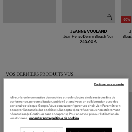
-60%
JEANNE VOULAND
J
Jean Henzo Denim Bleach Noir
Blou
240,00 €
VOS DERNIERS PRODUITS VUS
Continuer sans accepter
lulli-sur-la-toile.com utilise des cookies et technologies similaires à des fins de
performance, personnalisation, publicité et analyses, en collaboration avec des
partenaires tels que Google. Vous pouvez configurer vos choix via « Paramétrer »,
accepter l’ensemble des cookies (« J’accepte ») ou refuser ceux non strictement
nécessaires (« Continuer sans accepter »). Pour en savoir plus sur l’utilisation de
vos données,
consulter notre politique de cookies