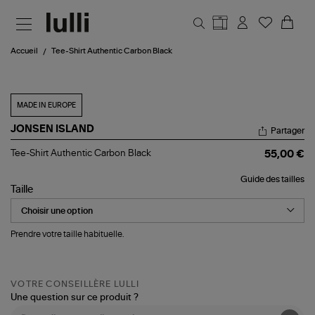
Aller au contenu principal
Accueil
Tee-Shirt Authentic Carbon Black
MADE IN EUROPE
JONSEN ISLAND
Partager
Tee-
Tee-Shirt Authentic Carbon Black
55,00 €
Shirt
Authentic
Guide des tailles
Carbon
Taille
Black
Prendre votre taille habituelle.
VOTRE CONSEILLÈRE LULLI
Une question sur ce produit ?