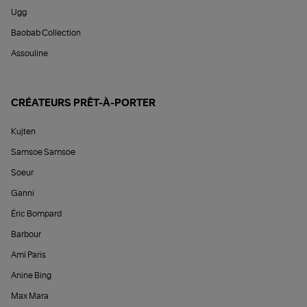
Ugg
Baobab Collection
Assouline
CRÉATEURS PRÊT-À-PORTER
Kujten
Samsoe Samsoe
Soeur
Ganni
Éric Bompard
Barbour
Ami Paris
Anine Bing
Max Mara