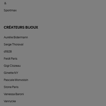
&
Sportmax
CRÉATEURS BIJOUX
Aurélie Bidermann
Serge Thoraval
d1928
Feidt Paris
Gigi Clozeau
Ginette NY
Pascale Monvoisin
Stone Paris
Vanessa Baroni
Vanrycke