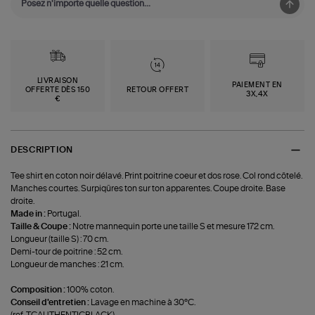
LIVRAISON
PAIEMENT EN
OFFERTE DÈS 150
RETOUR OFFERT
3X,4X
€
DESCRIPTION
Tee shirt en coton noir délavé. Print poitrine coeur et dos rose. Col rond côtelé.
Manches courtes. Surpiqûres ton sur ton apparentes. Coupe droite. Base
droite.
Made in :
Portugal.
Taille & Coupe :
Notre mannequin porte une taille S et mesure 172 cm.
Longueur (taille S) : 70 cm.
Demi-tour de poitrine : 52 cm.
Longueur de manches : 21 cm.
Composition :
100% coton.
Conseil d'entretien :
Lavage en machine à 30°C.
(ref-TCAUTHENTICBLACK)