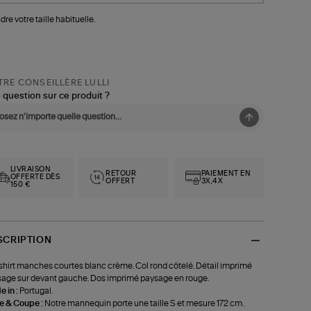
dre votre taille habituelle.
RE CONSEILLÈRE LULLI
 question sur ce produit ?
LIVRAISON
RETOUR
PAIEMENT EN
OFFERTE DÈS
OFFERT
3X,4X
150 €
SCRIPTION
shirt manches courtes blanc crème. Col rond côtelé. Détail imprimé
age sur devant gauche. Dos imprimé paysage en rouge.
 in :
Portugal.
le & Coupe :
Notre mannequin porte une taille S et mesure 172 cm.