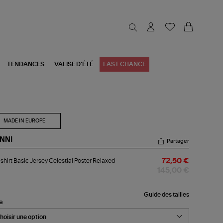
TENDANCES
VALISE D'ÉTÉ
LAST CHANCE
MADE IN EUROPE
NNI
Partager
-
shirt Basic Jersey Celestial Poster Relaxed
72,50 €
rt
ic
145,00 €
sey
estial
ter
Guide des tailles
le
axed