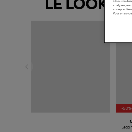
LE LOOK
lulli-sur-la-t
analyses, en 
accepter l’en
Pour en savoir
COLLAB
-50%
Leggi