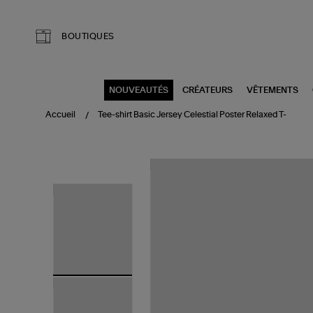
Aller au contenu principal
BOUTIQUES
NOUVEAUTÉS
CRÉATEURS
VÊTEMENTS
Accueil
Tee-shirt Basic Jersey Celestial Poster Relaxed T-