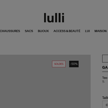
CHAUSSURES
SACS
BIJOUX
ACCESS & BEAUTÉ
LUI
MAISON
-50%
SOLDES
GA
Tee
Tee-
shi
T-
Bas
Jer
Cel
Pos
Tail
Rel
T-