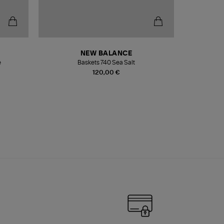
NEW BALANCE
e
Baskets 740 Sea Salt
Veste
120,00 €