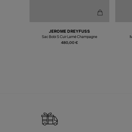
N
JEROME DREYFUSS
te
Sac Bobi S Cuir Lamé Champagne
M
480,00 €