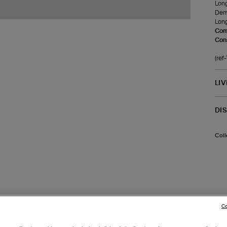
Long
Demi
Long
Com
Cons
(ref
LI
DI
Coll
Co