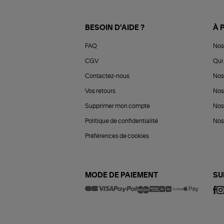
BESOIN D'AIDE ?
À 
FAQ
Nos
CGV
Qui 
Contactez-nous
Nos
Vos retours
Nos
Supprimer mon compte
Nos
Politique de confidentialité
Nos 
Préférences de cookies
MODE DE PAIEMENT
SU