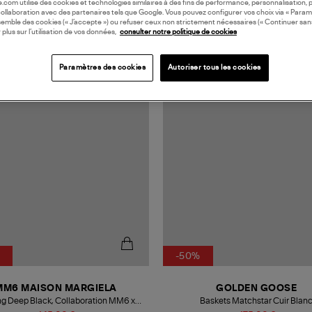
oile.com utilise des cookies et technologies similaires à des fins de performance, personnalisation, p
collaboration avec des partenaires tels que Google. Vous pouvez configurer vos choix via « Param
semble des cookies (« J’accepte ») ou refuser ceux non strictement nécessaires (« Continuer san
 plus sur l’utilisation de vos données,
consulter notre politique de cookies
ORATION
MADE IN EUROPE
Paramètres des cookies
Autoriser tous les cookies
-50%
MM6 MAISON MARGIELA
GOLDEN GOOSE
ng Deep Black, Collaboration MM6 x
Baskets Matchstar Cuir Blan
Salomon