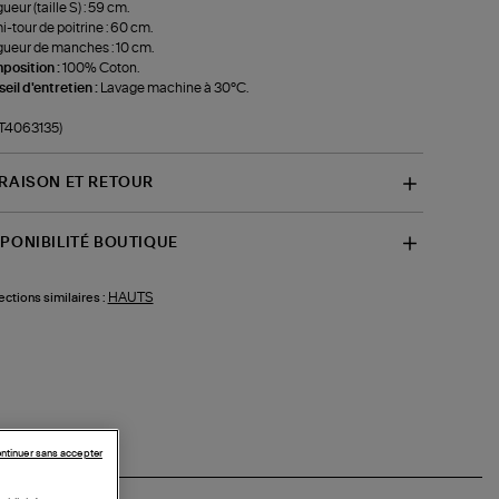
ueur (taille S) : 59 cm.
-tour de poitrine : 60 cm.
ueur de manches : 10 cm.
position :
100% Coton.
eil d'entretien :
Lavage machine à 30°C.
-T4063135)
VRAISON ET RETOUR
SPONIBILITÉ BOUTIQUE
HAUTS
ections similaires :
ntinuer sans accepter