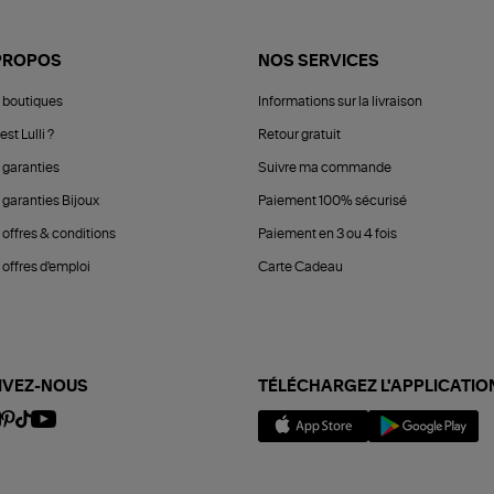
PROPOS
NOS SERVICES
 boutiques
Informations sur la livraison
est Lulli ?
Retour gratuit
 garanties
Suivre ma commande
 garanties Bijoux
Paiement 100% sécurisé
 offres & conditions
Paiement en 3 ou 4 fois
offres d'emploi
Carte Cadeau
IVEZ-NOUS
TÉLÉCHARGEZ L'APPLICATIO