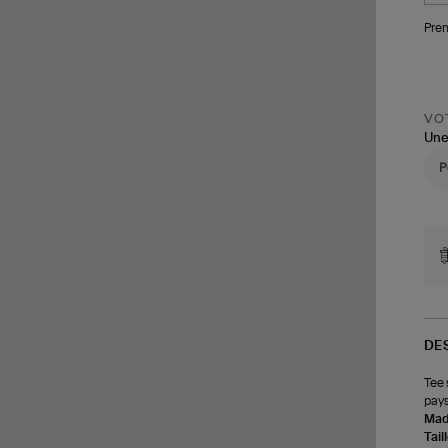
Pren
VOT
Une
DE
Tee 
pays
Made
Tail