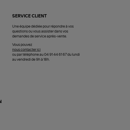
SERVICE CLIENT
Une équipe dédiée pour répondre à vos
questions ou vous assister dans vos
demandes de service après-vente.
Vous pouvez
nous contacter ici
ou par téléphone au 04 91 44 61 67 du lundi
au vendredi de 9h à 18h.
N