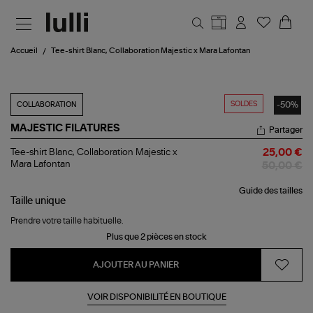
Aller au contenu principal
Accueil
Tee-shirt Blanc, Collaboration Majestic x Mara Lafontan
SOLDES
-50%
COLLABORATION
MAJESTIC FILATURES
Partager
Tee-
Tee-shirt Blanc, Collaboration Majestic x
25,00 €
shirt
Mara Lafontan
50,00 €
Blanc,
Collaboration
Guide des tailles
Majestic
Taille
unique
x
Mara
Prendre votre taille habituelle.
Lafontan
Plus que 2 pièces en stock
AJOUTER AU PANIER
VOIR DISPONIBILITÉ EN BOUTIQUE