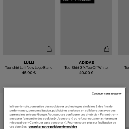
COLLECTION CAPSULE
LULLI
ADIDAS
Tee-shirt Lulli New Logo Blanc
Tee-Shirt Gfx Tee Off White,
Tee
Capsule Summer Glow
45,00 €
40,00 €
Continuer sans accepter
lulli-sur-la-toile.com utilise des cookies et technologies similaires à des fins de
VOS DERNIERS PRODUITS VUS
performance, personnalisation, publicité et analyses, en collaboration avec des
partenaires tels que Google. Vous pouvez configurer vos choix via « Paramétrer »,
accepter l’ensemble des cookies (« J’accepte ») ou refuser ceux non strictement
nécessaires (« Continuer sans accepter »). Pour en savoir plus sur l’utilisation de
vos données,
consulter notre politique de cookies