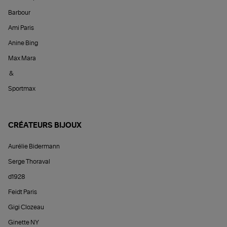
Barbour
Ami Paris
Anine Bing
Max Mara
&
Sportmax
CRÉATEURS BIJOUX
Aurélie Bidermann
Serge Thoraval
d1928
Feidt Paris
Gigi Clozeau
Ginette NY