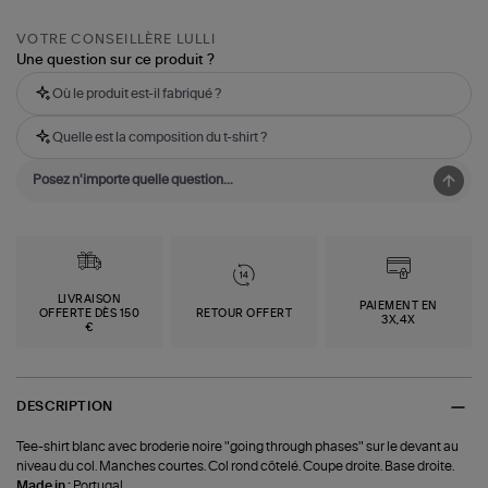
VOTRE CONSEILLÈRE LULLI
Une question sur ce produit ?
Où le produit est-il fabriqué ?
Quelle est la composition du t-shirt ?
LIVRAISON
PAIEMENT EN
OFFERTE DÈS 150
RETOUR OFFERT
3X,4X
€
DESCRIPTION
Tee-shirt blanc avec broderie noire "going through phases" sur le devant au
niveau du col. Manches courtes. Col rond côtelé. Coupe droite. Base droite.
Made in :
Portugal.