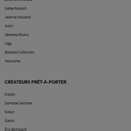
Isabel Marant
Jeanne Vouland
Autry
Vanessa Bruno
Ugg
Baobab Collection
Assouline
CRÉATEURS PRÊT-À-PORTER
Kujten
Samsoe Samsoe
Soeur
Ganni
Éric Bompard