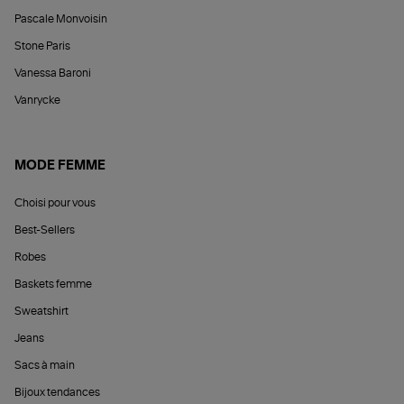
Pascale Monvoisin
Stone Paris
Vanessa Baroni
Vanrycke
MODE FEMME
Choisi pour vous
Best-Sellers
Robes
Baskets femme
Sweatshirt
Jeans
Sacs à main
Bijoux tendances