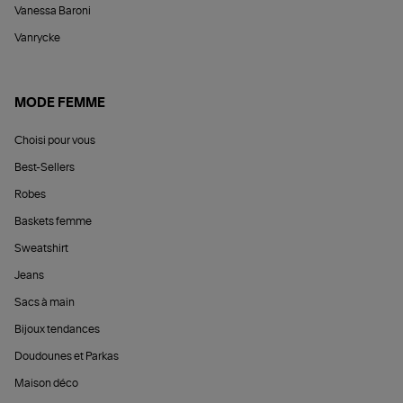
Vanessa Baroni
Vanrycke
MODE FEMME
Choisi pour vous
Best-Sellers
Robes
Baskets femme
Sweatshirt
Jeans
Sacs à main
Bijoux tendances
Doudounes et Parkas
Maison déco