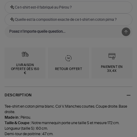
Ce t-shirt est-il fabriqué au Pérou ?
Quelle est la composition exacte de ce t-shirt en coton pima ?
LIVRAISON
PAIEMENT EN
OFFERTE DÈS 150
RETOUR OFFERT
3X,4X
€
DESCRIPTION
Tee-shirt en coton pima blanc. Col V. Manches courtes. Coupe droite. Base
droite.
Made in :
Pérou.
Taille & Coupe :
Notre mannequin porte une taille S et mesure 172 cm.
Longueur (taille S) : 60 cm.
Demi-tour de poitrine : 47 cm.