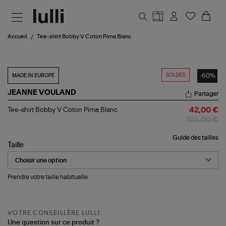
Aller au contenu principal
Accueil
Tee-shirt Bobby V Coton Pima Blanc
SOLDES
-60%
MADE IN EUROPE
JEANNE VOULAND
Partager
Tee-
Tee-shirt Bobby V Coton Pima Blanc
42,00 €
shirt
105,00 €
Bobby
V
Guide des tailles
Coton
Taille
Pima
Blanc
Prendre votre taille habituelle.
VOTRE CONSEILLÈRE LULLI
Une question sur ce produit ?