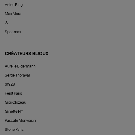
Anine Bing
Max Mara
&
Sportmax
CRÉATEURS BIJOUX
Aurélie Bidermann
Serge Thoraval
d1928
Feidt Paris
Gigi Clozeau
Ginette NY
Pascale Monvoisin
Stone Paris