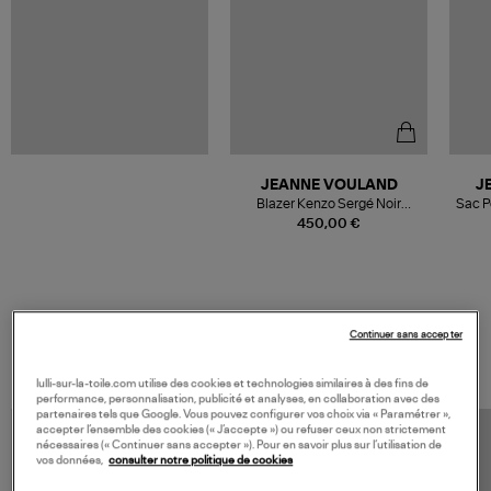
JEANNE VOULAND
J
Blazer Kenzo Sergé Noir
Sac P
Doublure Léopard
450,00 €
Continuer sans accepter
VOS DERNIERS PRODUITS VUS
lulli-sur-la-toile.com utilise des cookies et technologies similaires à des fins de
performance, personnalisation, publicité et analyses, en collaboration avec des
partenaires tels que Google. Vous pouvez configurer vos choix via « Paramétrer »,
accepter l’ensemble des cookies (« J’accepte ») ou refuser ceux non strictement
nécessaires (« Continuer sans accepter »). Pour en savoir plus sur l’utilisation de
vos données,
consulter notre politique de cookies