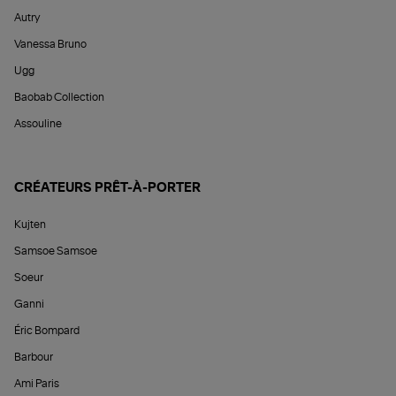
Autry
Vanessa Bruno
Ugg
Baobab Collection
Assouline
CRÉATEURS PRÊT-À-PORTER
Kujten
Samsoe Samsoe
Soeur
Ganni
Éric Bompard
Barbour
Ami Paris