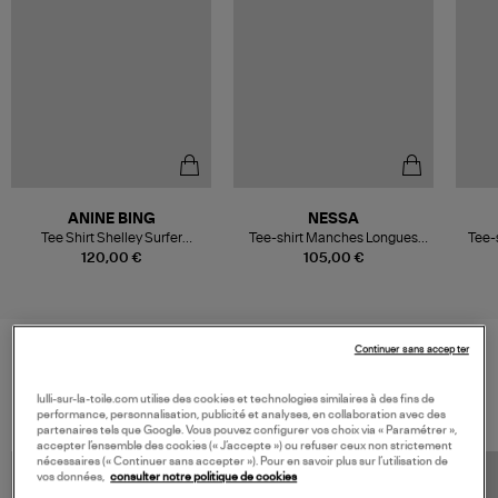
ANINE BING
NESSA
Tee Shirt Shelley Surfer
Tee-shirt Manches Longues
Tee-
Washed Buttercream
Coton Blanc Ivoire
120,00 €
105,00 €
Continuer sans accepter
VOS DERNIERS PRODUITS VUS
lulli-sur-la-toile.com utilise des cookies et technologies similaires à des fins de
performance, personnalisation, publicité et analyses, en collaboration avec des
partenaires tels que Google. Vous pouvez configurer vos choix via « Paramétrer »,
accepter l’ensemble des cookies (« J’accepte ») ou refuser ceux non strictement
nécessaires (« Continuer sans accepter »). Pour en savoir plus sur l’utilisation de
vos données,
consulter notre politique de cookies