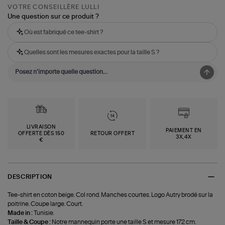
VOTRE CONSEILLÈRE LULLI
Une question sur ce produit ?
Où est fabriqué ce tee-shirt ?
Quelles sont les mesures exactes pour la taille S ?
LIVRAISON
PAIEMENT EN
OFFERTE DÈS 150
RETOUR OFFERT
3X,4X
€
DESCRIPTION
Tee-shirt en coton beige. Col rond. Manches courtes. Logo Autry brodé sur la
poitrine. Coupe large. Court.
Made in :
Tunisie.
Taille & Coupe :
Notre mannequin porte une taille S et mesure 172 cm.