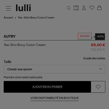
Aller au contenu principal
Accueil
Tee-Shirt Boxy Coton Cream
SOLDES
-40%
AUTRY
Partager
Tee-
Tee-Shirt Boxy Coton Cream
69,00 €
Shirt
115,00 €
Boxy
Coton
Guide des tailles
Cream
Taille
Prendre votre taille habituelle.
AJOUTER AU PANIER
VOIR DISPONIBILITÉ EN BOUTIQUE