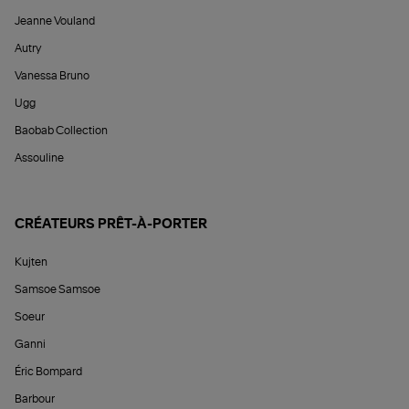
Jeanne Vouland
Autry
Vanessa Bruno
Ugg
Baobab Collection
Assouline
CRÉATEURS PRÊT-À-PORTER
Kujten
Samsoe Samsoe
Soeur
Ganni
Éric Bompard
Barbour