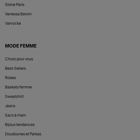
Stone Paris
Vanessa Baroni
Vanrycke
MODE FEMME
Choisi pour vous
Best-Sellers
Robes
Baskets femme
Sweatshirt
Jeans
Sacs à main
Bijoux tendances
Doudounes et Parkas