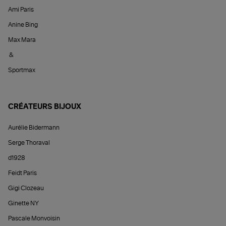
Ami Paris
Anine Bing
Max Mara
&
Sportmax
CRÉATEURS BIJOUX
Aurélie Bidermann
Serge Thoraval
d1928
Feidt Paris
Gigi Clozeau
Ginette NY
Pascale Monvoisin