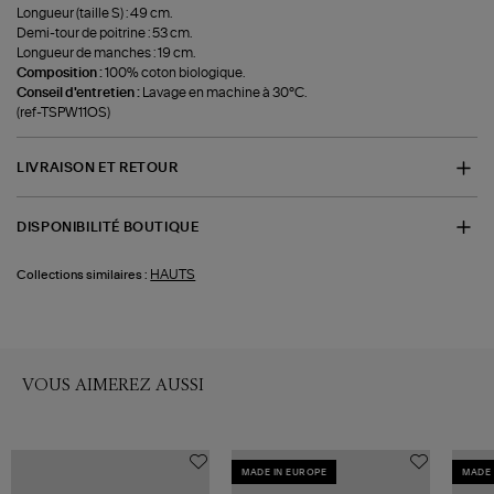
Longueur (taille S) : 49 cm.
Demi-tour de poitrine : 53 cm.
Longueur de manches : 19 cm.
Composition :
100% coton biologique.
Conseil d'entretien :
Lavage en machine à 30°C.
(ref-TSPW11OS)
LIVRAISON ET RETOUR
DISPONIBILITÉ BOUTIQUE
HAUTS
Collections similaires :
VOUS AIMEREZ AUSSI
MADE IN EUROPE
MADE 