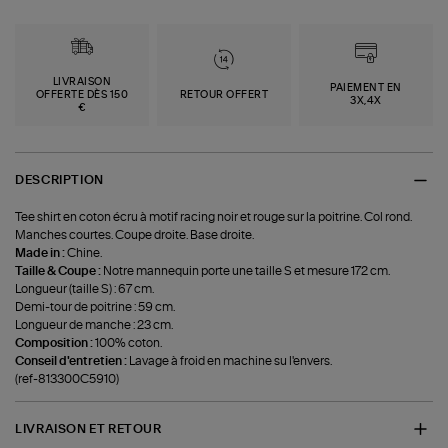
LIVRAISON
PAIEMENT EN
OFFERTE DÈS 150
RETOUR OFFERT
3X,4X
€
DESCRIPTION
Tee shirt en coton écru à motif racing noir et rouge sur la poitrine. Col rond.
Manches courtes. Coupe droite. Base droite.
Made in :
Chine.
Taille & Coupe :
Notre mannequin porte une taille S et mesure 172 cm.
Longueur (taille S) : 67 cm.
Demi-tour de poitrine : 59 cm.
Longueur de manche : 23 cm.
Composition :
100% coton.
Conseil d'entretien :
Lavage à froid en machine su l'envers.
(ref-813300C5910)
LIVRAISON ET RETOUR