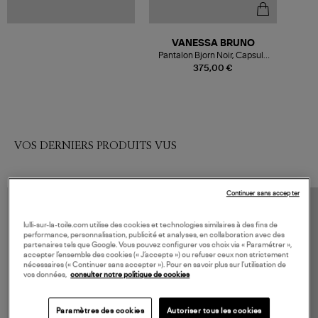
VANESSA BRUNO
Pantalon Bjorn Noir, Capsule
Xmas
375,00 €
VOS DERNIERS PRODUITS VUS
Continuer sans accepter
lulli-sur-la-toile.com utilise des cookies et technologies similaires à des fins de
performance, personnalisation, publicité et analyses, en collaboration avec des
partenaires tels que Google. Vous pouvez configurer vos choix via « Paramétrer »,
accepter l’ensemble des cookies (« J’accepte ») ou refuser ceux non strictement
nécessaires (« Continuer sans accepter »). Pour en savoir plus sur l’utilisation de
vos données,
consulter notre politique de cookies
Paramètres des cookies
Autoriser tous les cookies