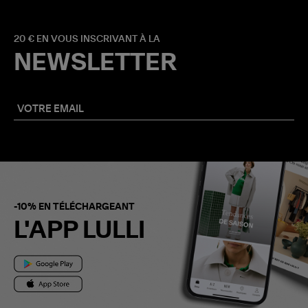
20 € EN VOUS INSCRIVANT À LA
NEWSLETTER
-10% EN TÉLÉCHARGEANT
L'APP LULLI