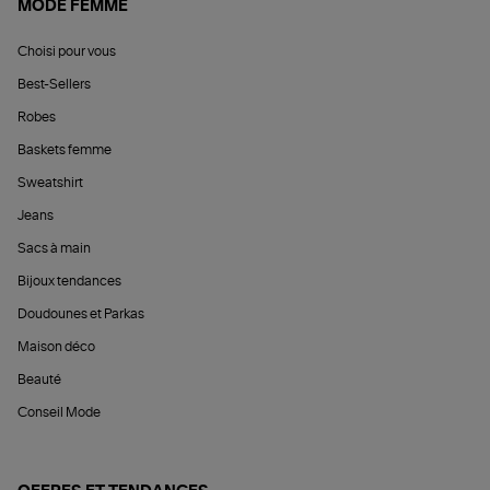
MODE FEMME
Choisi pour vous
Best-Sellers
Robes
Baskets femme
Sweatshirt
Jeans
Sacs à main
Bijoux tendances
Doudounes et Parkas
Maison déco
Beauté
Conseil Mode