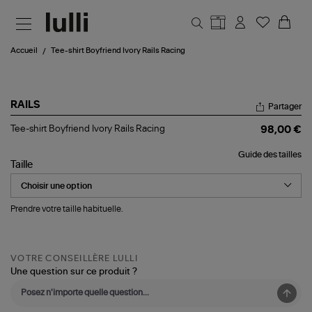
Aller au contenu principal
Accueil
Tee-shirt Boyfriend Ivory Rails Racing
RAILS
Partager
Tee-
Tee-shirt Boyfriend Ivory Rails Racing
98,00 €
shirt
Boyfriend
Guide des tailles
Ivory
Taille
Rails
Racing
Prendre votre taille habituelle.
VOTRE CONSEILLÈRE LULLI
Une question sur ce produit ?