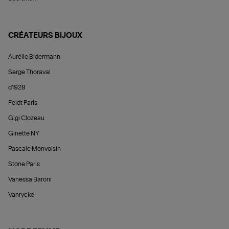
CRÉATEURS BIJOUX
Aurélie Bidermann
Serge Thoraval
d1928
Feidt Paris
Gigi Clozeau
Ginette NY
Pascale Monvoisin
Stone Paris
Vanessa Baroni
Vanrycke