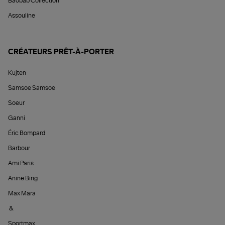
Baobab Collection
Assouline
CRÉATEURS PRÊT-À-PORTER
Kujten
Samsoe Samsoe
Soeur
Ganni
Éric Bompard
Barbour
Ami Paris
Anine Bing
Max Mara
&
Sportmax