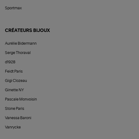
Sportmax
CRÉATEURS BIJOUX
Aurélie Bidermann
Serge Thoraval
d1928
Feidt Paris
Gigi Clozeau
Ginette NY
Pascale Monvoisin
Stone Paris
Vanessa Baroni
Vanrycke