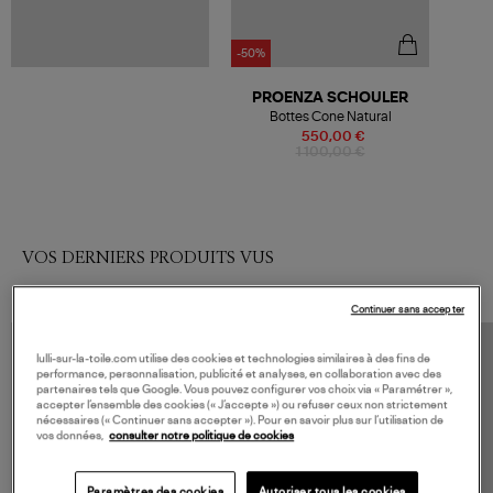
-50%
PROENZA SCHOULER
Bottes Cone Natural
550,00 €
1 100,00 €
VOS DERNIERS PRODUITS VUS
Continuer sans accepter
lulli-sur-la-toile.com utilise des cookies et technologies similaires à des fins de
performance, personnalisation, publicité et analyses, en collaboration avec des
partenaires tels que Google. Vous pouvez configurer vos choix via « Paramétrer »,
accepter l’ensemble des cookies (« J’accepte ») ou refuser ceux non strictement
nécessaires (« Continuer sans accepter »). Pour en savoir plus sur l’utilisation de
vos données,
consulter notre politique de cookies
Paramètres des cookies
Autoriser tous les cookies