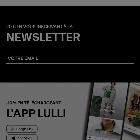
20 € EN VOUS INSCRIVANT À LA
NEWSLETTER
-10% EN TÉLÉCHARGEANT
L'APP LULLI