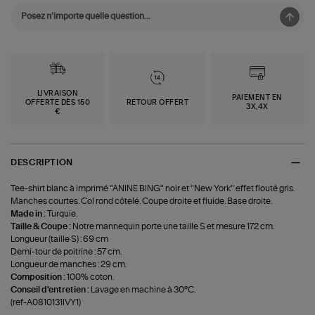
LIVRAISON
PAIEMENT EN
OFFERTE DÈS 150
RETOUR OFFERT
3X,4X
€
DESCRIPTION
Tee-shirt blanc à imprimé "ANINE BING" noir et "New York" effet flouté gris.
Manches courtes. Col rond côtelé. Coupe droite et fluide. Base droite.
Made in :
Turquie.
Taille & Coupe :
Notre mannequin porte une taille S et mesure 172 cm.
Longueur (taille S) : 69 cm
Demi-tour de poitrine : 57 cm.
Longueur de manches : 29 cm.
Composition :
100% coton.
Conseil d'entretien :
Lavage en machine à 30°C.
(ref-A0810131IVY1)