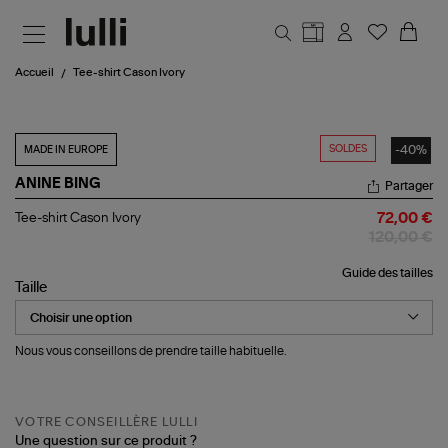
Aller au contenu principal
Accueil
Tee-shirt Cason Ivory
SOLDES
-40%
MADE IN EUROPE
ANINE BING
Partager
Tee-
Tee-shirt Cason Ivory
72,00 €
shirt
120,00 €
Cason
Ivory
Guide des tailles
Taille
Nous vous conseillons de prendre taille habituelle.
VOTRE CONSEILLÈRE LULLI
Une question sur ce produit ?