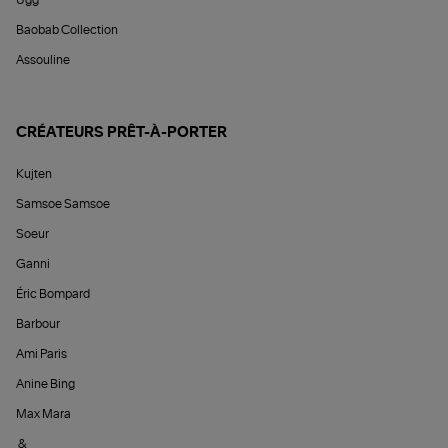
Ugg
Baobab Collection
Assouline
CRÉATEURS PRÊT-À-PORTER
Kujten
Samsoe Samsoe
Soeur
Ganni
Éric Bompard
Barbour
Ami Paris
Anine Bing
Max Mara
&