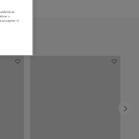
ublicité et
étrer »,
s accepter »).