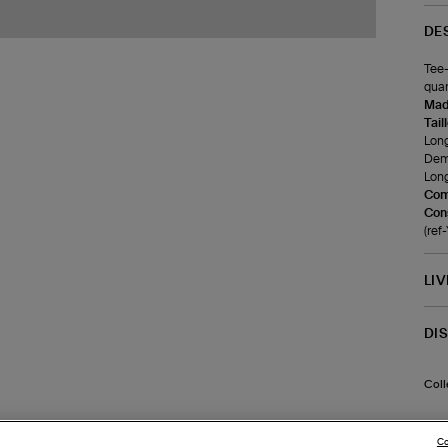
DE
Tee-
quar
Made
Tail
Long
Demi
Long
Com
Cons
(re
LI
DI
Coll
Co