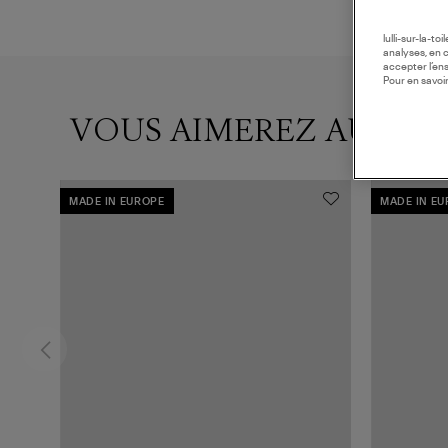
lulli-sur-la-t
analyses, en 
accepter l’en
Pour en savoir
VOUS AIMEREZ AUSSI
MADE IN EUROPE
MADE IN E