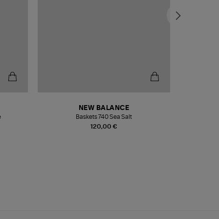
NEW BALANCE
e
Baskets 740 Sea Salt
Veste
120,00 €