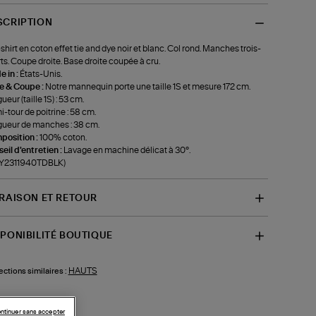
SCRIPTION
shirt en coton effet tie and dye noir et blanc. Col rond. Manches trois-
ts. Coupe droite. Base droite coupée à cru.
 in :
États-Unis.
le & Coupe :
Notre mannequin porte une taille 1S et mesure 172 cm.
ueur (taille 1S) : 53 cm.
-tour de poitrine : 58 cm.
ueur de manches : 38 cm.
position :
100% coton.
eil d'entretien :
Lavage en machine délicat à 30°.
f-Y2311940TDBLK)
VRAISON ET RETOUR
SPONIBILITÉ BOUTIQUE
HAUTS
ections similaires :
ntinuer sans accepter