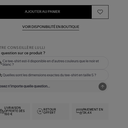
AJOUTER AU PANIER
VOIR DISPONIBILITÉ EN BOUTIQUE
RE CONSEILLÈRE LULLI
 question sur ce produit ?
Ce tee-shirt est-il disponible en d'autres couleurs que le noir et
blanc ?
Quelles sont les dimensions exactes du tee-shirt en taille S ?
LIVRAISON
RETOUR
PAIEMENT EN
OFFERTE DÈS
OFFERT
3X,4X
150 €