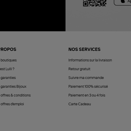
PROPOS
NOS SERVICES
 boutiques
Informations sur la livraison
est Lulli ?
Retour gratuit
 garanties
Suivre ma commande
 garanties Bijoux
Paiement 100% sécurisé
 offres & conditions
Paiement en 3 ou 4 fois
offres d'emploi
Carte Cadeau