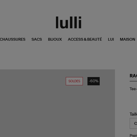
CHAUSSURES
SACS
BIJOUX
ACCESS & BEAUTÉ
LUI
MAISON
RA
-60%
SOLDES
Tee
Tee-
shi
Co
Bla
Noi
Tail
Pren