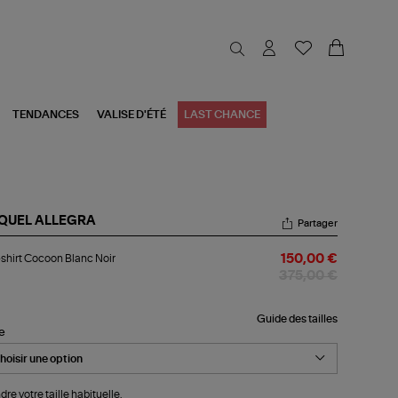
TENDANCES
VALISE D'ÉTÉ
LAST CHANCE
QUEL ALLEGRA
Partager
-
shirt Cocoon Blanc Noir
150,00 €
rt
coon
375,00 €
nc
r
Guide des tailles
le
dre votre taille habituelle.