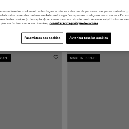
oile.com utilise des cookies et technologies similaires à des fins de performance, personnalisation, p
collaboration avec des partenaires tels que Google. Vous pouvez configurer vos choix via « Param
semble des cookies (« J’accepte ») ou refuser ceux non strictement nécessaires (« Continuer san
 plus sur l’utilisation de vos données,
consulter notre politique de cookies
Paramètres des cookies
Autoriser tous les cookies
UROPE
MADE IN EUROPE