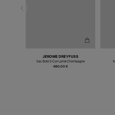
N
JEROME DREYFUSS
te
Sac Bobi S Cuir Lamé Champagne
M
480,00 €