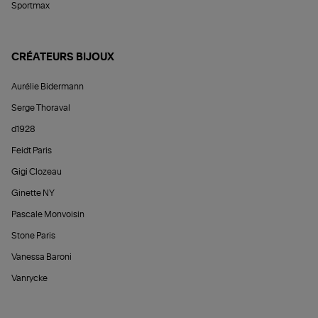
Sportmax
CRÉATEURS BIJOUX
Aurélie Bidermann
Serge Thoraval
d1928
Feidt Paris
Gigi Clozeau
Ginette NY
Pascale Monvoisin
Stone Paris
Vanessa Baroni
Vanrycke