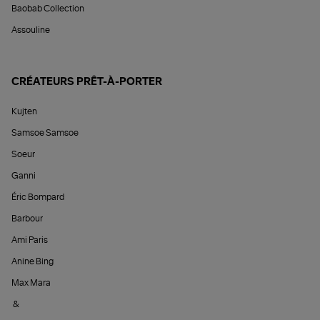
Baobab Collection
Assouline
CRÉATEURS PRÊT-À-PORTER
Kujten
Samsoe Samsoe
Soeur
Ganni
Éric Bompard
Barbour
Ami Paris
Anine Bing
Max Mara
&