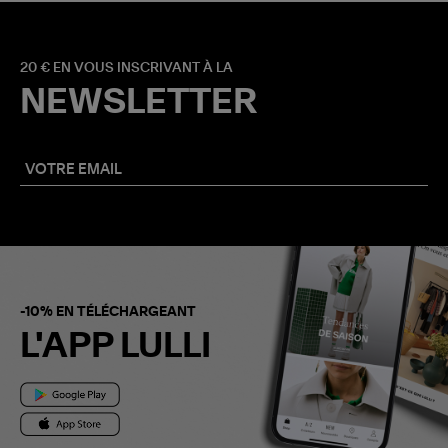
20 € EN VOUS INSCRIVANT À LA
NEWSLETTER
-10% EN TÉLÉCHARGEANT
L'APP LULLI