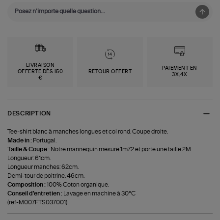
LIVRAISON
PAIEMENT EN
OFFERTE DÈS 150
RETOUR OFFERT
3X,4X
€
DESCRIPTION
Tee-shirt blanc à manches longues et col rond. Coupe droite.
Made in :
Portugal.
Taille & Coupe :
Notre mannequin mesure 1m72 et porte une taille 2M.
Longueur: 61cm.
Longueur manches: 62cm.
Demi-tour de poitrine. 46cm.
Composition :
100% Coton organique.
Conseil d'entretien :
Lavage en machine à 30°C
(ref-M007FTS037001)