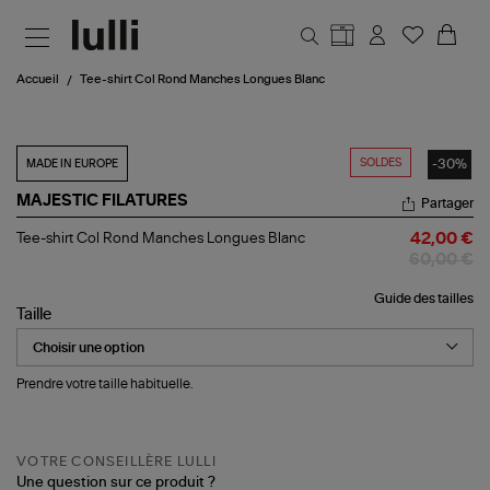
Aller au contenu principal
Accueil
Tee-shirt Col Rond Manches Longues Blanc
SOLDES
-30%
MADE IN EUROPE
MAJESTIC FILATURES
Partager
Tee-
Tee-shirt Col Rond Manches Longues Blanc
42,00 €
shirt
60,00 €
Col
Rond
Guide des tailles
Manches
Taille
Longues
Blanc
Prendre votre taille habituelle.
VOTRE CONSEILLÈRE LULLI
Une question sur ce produit ?