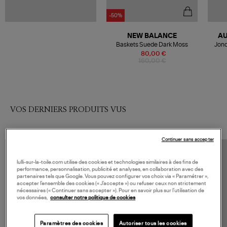
-50%
NEW BALANCE
AU
Baskets Suede Dark Moss
Jonc
80,00 €
160,00 €
VOS DERNIERS PRODUITS VUS
Continuer sans accepter
lulli-sur-la-toile.com utilise des cookies et technologies similaires à des fins de
performance, personnalisation, publicité et analyses, en collaboration avec des
partenaires tels que Google. Vous pouvez configurer vos choix via « Paramétrer »,
accepter l’ensemble des cookies (« J’accepte ») ou refuser ceux non strictement
nécessaires (« Continuer sans accepter »). Pour en savoir plus sur l’utilisation de
vos données,
consulter notre politique de cookies
Paramètres des cookies
Autoriser tous les cookies