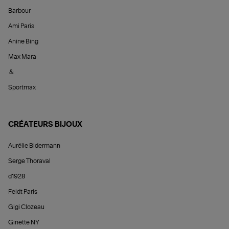
Barbour
Ami Paris
Anine Bing
Max Mara
&
Sportmax
CRÉATEURS BIJOUX
Aurélie Bidermann
Serge Thoraval
d1928
Feidt Paris
Gigi Clozeau
Ginette NY