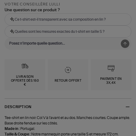
VOTRE CONSEILLÈRE LULLI
Une question sur ce produit ?
Ce t-shirt est-il transparent avec sa composition en lin ?
Quelles sont les mesures exactes du t-shirt en taille S ?
LIVRAISON
PAIEMENT EN
OFFERTE DÈS 150
RETOUR OFFERT
3X,4X
€
DESCRIPTION
Tee-shirt en lin noir. Col V à l'avant et au dos. Manches courtes. Coupe ample.
Base droite fendue sur les côtés.
Made in :
Portugal.
Taille & Coupe :
Notre mannequin porte une taille S et mesure 172 cm.