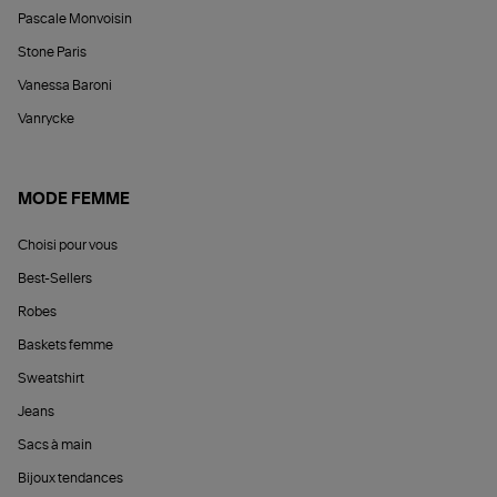
Pascale Monvoisin
Stone Paris
Vanessa Baroni
Vanrycke
MODE FEMME
Choisi pour vous
Best-Sellers
Robes
Baskets femme
Sweatshirt
Jeans
Sacs à main
Bijoux tendances