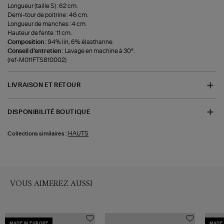
Longueur (taille S) : 62 cm.
Demi-tour de poitrine : 46 cm.
Longueur de manches : 4 cm.
Hauteur de fente : 11 cm.
Composition :
94% lin, 6% élasthanne.
Conseil d'entretien :
Lavage en machine à 30°.
(ref-M011FTS810002)
LIVRAISON ET RETOUR
DISPONIBILITÉ BOUTIQUE
HAUTS
Collections similaires :
VOUS AIMEREZ AUSSI
MADE IN EUROPE
MADE 