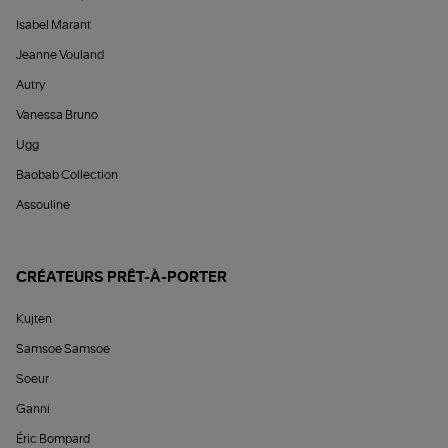
Isabel Marant
Jeanne Vouland
Autry
Vanessa Bruno
Ugg
Baobab Collection
Assouline
CRÉATEURS PRÊT-À-PORTER
Kujten
Samsoe Samsoe
Soeur
Ganni
Éric Bompard