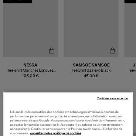
NESSA
SAMSOE SAMSOE
J
Tee-shirt Manches Longues
Tee Shirt Saalexo Black
Tee-
Coton Noir
105,00 €
45,00 €
Continuer sans accepter
lulli-sur-la-toile.com utilise des cookies et technologies similaires à des fins de
VOS DERNIERS PRODUITS VUS
performance, personnalisation, publicité et analyses, en collaboration avec des
partenaires tels que Google. Vous pouvez configurer vos choix via « Paramétrer »,
accepter l’ensemble des cookies (« J’accepte ») ou refuser ceux non strictement
nécessaires (« Continuer sans accepter »). Pour en savoir plus sur l’utilisation de
vos données,
consulter notre politique de cookies