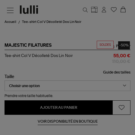
Aller au contenu principal
Accueil
Tee-shirt Col V Décolleté Dos Lin Noir
SOLDES
-50%
MAJESTIC FILATURES
Partager
Tee-
Tee-shirt Col V Décolleté Dos Lin Noir
55,00 €
shirt
110,00 €
Col
V
Guide des tailles
Décolleté
Taille
Dos
Lin
Noir
Prendre votre taille habituelle.
AJOUTER AU PANIER
VOIR DISPONIBILITÉ EN BOUTIQUE