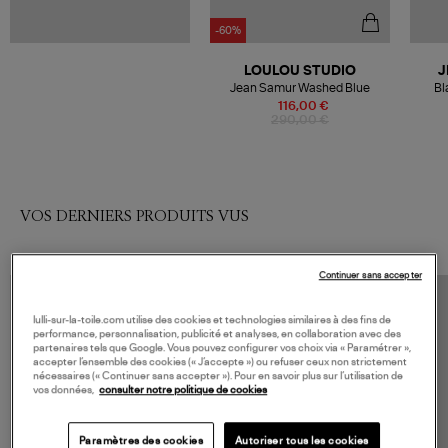
-60%
LOULOU STUDIO
J
Jean Samur Washed Blue
Bl
116,00 €
290,00 €
VOS DERNIERS PRODUITS VUS
Continuer sans accepter
lulli-sur-la-toile.com utilise des cookies et technologies similaires à des fins de
performance, personnalisation, publicité et analyses, en collaboration avec des
partenaires tels que Google. Vous pouvez configurer vos choix via « Paramétrer »,
accepter l’ensemble des cookies (« J’accepte ») ou refuser ceux non strictement
nécessaires (« Continuer sans accepter »). Pour en savoir plus sur l’utilisation de
vos données,
consulter notre politique de cookies
Paramètres des cookies
Autoriser tous les cookies