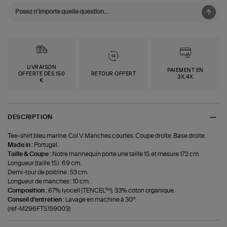
LIVRAISON
PAIEMENT EN
OFFERTE DÈS 150
RETOUR OFFERT
3X,4X
€
DESCRIPTION
Tee-shirt bleu marine. Col V. Manches courtes. Coupe droite. Base droite.
Made in :
Portugal.
Taille & Coupe :
Notre mannequin porte une taille 1S et mesure 172 cm.
Longueur (taille 1S) : 69 cm.
Demi-tour de poitrine : 53 cm.
Longueur de manches : 10 cm.
Composition :
67% lyocell (TENCEL™), 33% coton organique.
Conseil d'entretien :
Lavage en machine à 30°.
(ref-M296FTS159003)