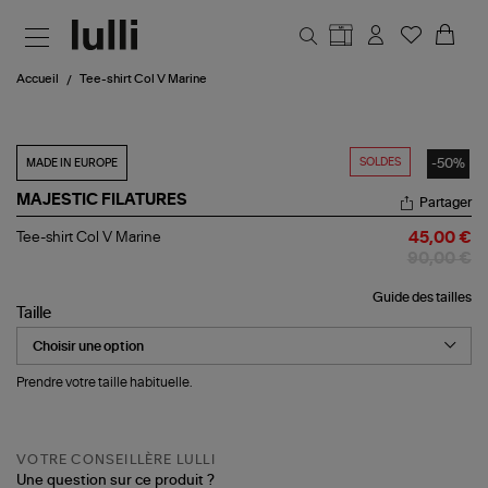
Aller au contenu principal
Accueil
Tee-shirt Col V Marine
SOLDES
-50%
MADE IN EUROPE
MAJESTIC FILATURES
Partager
Tee-
Tee-shirt Col V Marine
45,00 €
shirt
90,00 €
Col
V
Guide des tailles
Marine
Taille
Prendre votre taille habituelle.
VOTRE CONSEILLÈRE LULLI
Une question sur ce produit ?