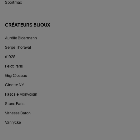
Sportmax
CRÉATEURS BIJOUX
Aurélie Bidermann
Serge Thoraval
d1928
Feidt Paris
Gigi Clozeau
Ginette NY
Pascale Monvoisin
Stone Paris
Vanessa Baroni
Vanrycke