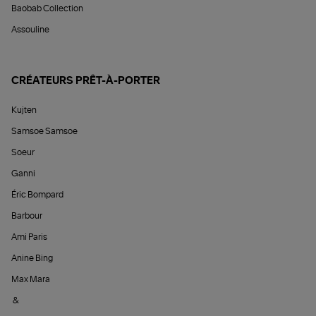
Baobab Collection
Assouline
CRÉATEURS PRÊT-À-PORTER
Kujten
Samsoe Samsoe
Soeur
Ganni
Éric Bompard
Barbour
Ami Paris
Anine Bing
Max Mara
&