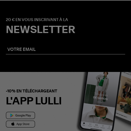
20 € EN VOUS INSCRIVANT À LA
NEWSLETTER
-10% EN TÉLÉCHARGEANT
L'APP LULLI