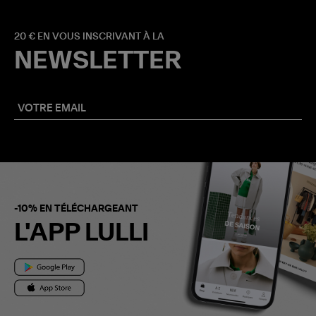
20 € EN VOUS INSCRIVANT À LA
NEWSLETTER
-10% EN TÉLÉCHARGEANT
L'APP LULLI