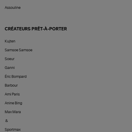
Assouline
CRÉATEURS PRÊT-À-PORTER
Kujten
Samsoe Samsoe
Soeur
Ganni
Éric Bompard
Barbour
Ami Paris
Anine Bing
Max Mara
&
Sportmax