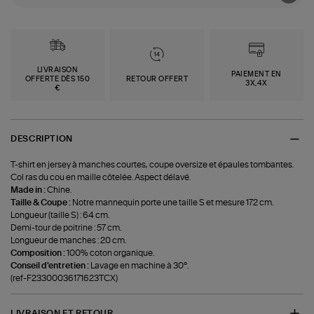
LIVRAISON
PAIEMENT EN
OFFERTE DÈS 150
RETOUR OFFERT
3X,4X
€
DESCRIPTION
T-shirt en jersey à manches courtes, coupe oversize et épaules tombantes.
Col ras du cou en maille côtelée. Aspect délavé.
Made in :
Chine.
Taille & Coupe :
Notre mannequin porte une taille S et mesure 172 cm.
Longueur (taille S) : 64 cm.
Demi-tour de poitrine : 57 cm.
Longueur de manches : 20 cm.
Composition :
100% coton organique.
Conseil d'entretien :
Lavage en machine à 30°.
(ref-F23300036171623TCX)
LIVRAISON ET RETOUR