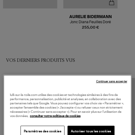
AURELIE BIDERMANN
Jonc Diana Feuilles Doré
255,00 €
VOS DERNIERS PRODUITS VUS
Continuer sans accepter
lulli-sur-la-toile.com utilise des cookies et technologies similaires à des fins de
performance, personnalisation, publicité et analyses, en collaboration avec des
partenaires tels que Google. Vous pouvez configurer vos choix via « Paramétrer »,
accepter l’ensemble des cookies (« J’accepte ») ou refuser ceux non strictement
nécessaires (« Continuer sans accepter »). Pour en savoir plus sur l’utilisation de
vos données,
consulter notre politique de cookies
Paramètres des cookies
Autoriser tous les cookies