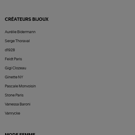
CRÉATEURS BIJOUX
Aurélie Bidermann
Serge Thoraval
d1928
Feidt Paris
Gigi Clozeau
Ginette NY
Pascale Monvoisin
Stone Paris
Vanessa Baroni
Vanrycke