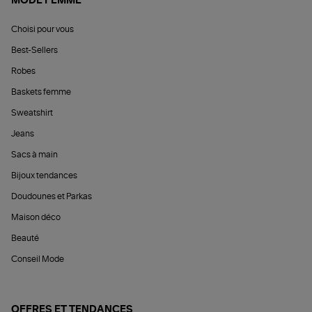
MODE FEMME
Choisi pour vous
Best-Sellers
Robes
Baskets femme
Sweatshirt
Jeans
Sacs à main
Bijoux tendances
Doudounes et Parkas
Maison déco
Beauté
Conseil Mode
OFFRES ET TENDANCES