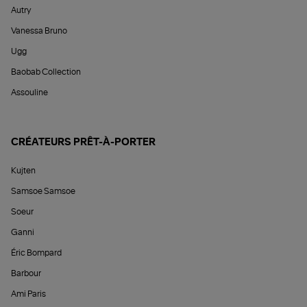
Autry
Vanessa Bruno
Ugg
Baobab Collection
Assouline
CRÉATEURS PRÊT-À-PORTER
Kujten
Samsoe Samsoe
Soeur
Ganni
Éric Bompard
Barbour
Ami Paris