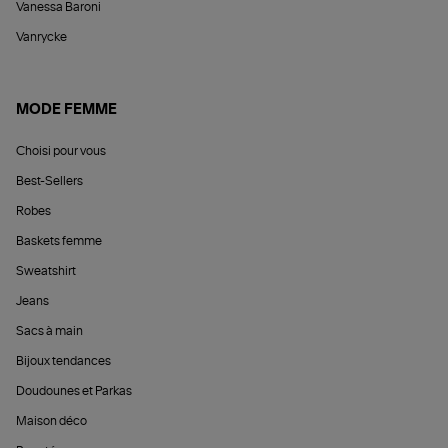
Vanessa Baroni
Vanrycke
MODE FEMME
Choisi pour vous
Best-Sellers
Robes
Baskets femme
Sweatshirt
Jeans
Sacs à main
Bijoux tendances
Doudounes et Parkas
Maison déco