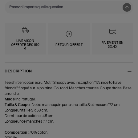
LIVRAISON
PAIEMENT EN
OFFERTE DÈS 150
RETOUR OFFERT
3X,4X
€
DESCRIPTION
Tee shirt en coton écru. Motif Snoopy avec inscription "It's nice to have
friends" floqué sur la poitrine. Col rond. Manches courtes. Coupe droite. Base
arrondie.
Made in :
Portugal.
Taille & Coupe :
Notre mannequin porte une taille S et mesure 172 cm.
Longueur (taille S) : 58 cm.
Demi-tour de poitrine : 45 cm.
Longueur de manches : 17 cm.
Composition :
70% coton.
30% lin.