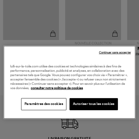
NOUVELLE COLLECTION
N
JEROME DREYFUSS
TORAL
Continuer sans accepter
Sac Bobi S Cuir Lamé
Mocassins Killian Sport
Veste
Champagne
Mousse
480,00 €
189,00 €
lulli-sur-la-toile.com utilise des cookies et technologies similaires à des fins de
performance, personnalisation, publicité et analyses, en collaboration avec des
partenaires tels que Google. Vous pouvez configurer vos choix via « Paramétrer »,
accepter l’ensemble des cookies (« J’accepte ») ou refuser ceux non strictement
nécessaires (« Continuer sans accepter »). Pour en savoir plus sur l’utilisation de
vos données,
consulter notre politique de cookies
Paramètres des cookies
Autoriser tous les cookies
LIVRAISON GRATUITE