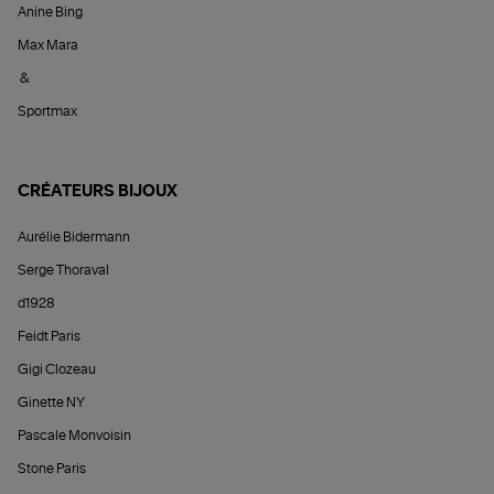
Anine Bing
Max Mara
&
Sportmax
CRÉATEURS BIJOUX
Aurélie Bidermann
Serge Thoraval
d1928
Feidt Paris
Gigi Clozeau
Ginette NY
Pascale Monvoisin
Stone Paris