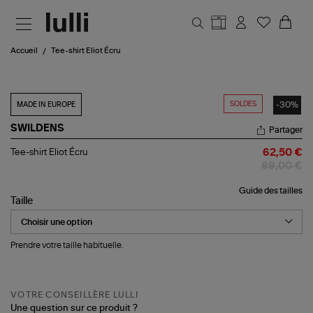
Aller au contenu principal
Accueil
Tee-shirt Eliot Écru
SOLDES
-30%
MADE IN EUROPE
SWILDENS
Partager
Tee-
Tee-shirt Eliot Écru
62,50 €
shirt
89,00 €
Eliot
Écru
Guide des tailles
Taille
Prendre votre taille habituelle.
VOTRE CONSEILLÈRE LULLI
Une question sur ce produit ?