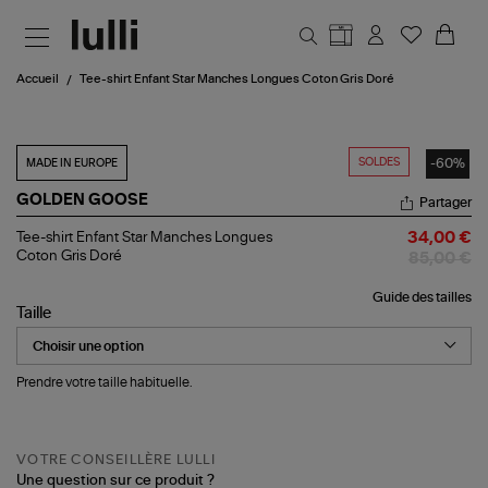
Aller au contenu principal
Accueil
Tee-shirt Enfant Star Manches Longues Coton Gris Doré
SOLDES
-60%
MADE IN EUROPE
GOLDEN GOOSE
Partager
Tee-
Tee-shirt Enfant Star Manches Longues
34,00 €
shirt
Coton Gris Doré
85,00 €
Enfant
Star
Guide des tailles
Manches
Taille
Longues
Coton
Gris
Doré
Prendre votre taille habituelle.
VOTRE CONSEILLÈRE LULLI
Une question sur ce produit ?