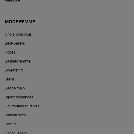
Vanrycke
MODE FEMME
Choisi pour vous
Best-Sellers
Robes
Baskets femme
Sweatshirt
Jeans
Sacs à main
Bijoux tendances
Doudounes et Parkas
Maison déco
Beauté
Conseil Mode