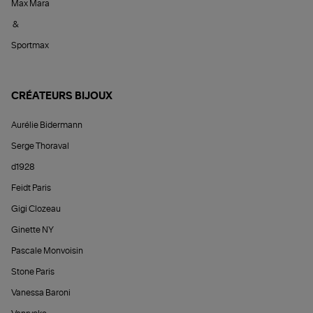
Max Mara
&
Sportmax
CRÉATEURS BIJOUX
Aurélie Bidermann
Serge Thoraval
d1928
Feidt Paris
Gigi Clozeau
Ginette NY
Pascale Monvoisin
Stone Paris
Vanessa Baroni