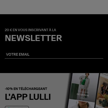
20 € EN VOUS INSCRIVANT À LA
NEWSLETTER
-10% EN TÉLÉCHARGEANT
L'APP LULLI