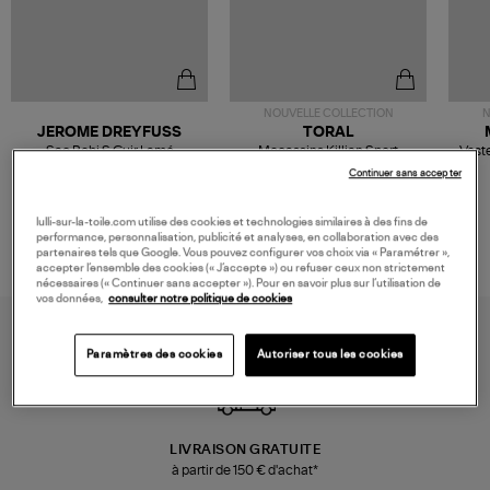
NOUVELLE COLLECTION
N
JEROME DREYFUSS
TORAL
Sac Bobi S Cuir Lamé
Mocassins Killian Sport
Veste
Champagne
Mousse
480,00 €
189,00 €
Continuer sans accepter
lulli-sur-la-toile.com utilise des cookies et technologies similaires à des fins de
performance, personnalisation, publicité et analyses, en collaboration avec des
partenaires tels que Google. Vous pouvez configurer vos choix via « Paramétrer »,
accepter l’ensemble des cookies (« J’accepte ») ou refuser ceux non strictement
nécessaires (« Continuer sans accepter »). Pour en savoir plus sur l’utilisation de
vos données,
consulter notre politique de cookies
Paramètres des cookies
Autoriser tous les cookies
LIVRAISON GRATUITE
à partir de 150 € d'achat*