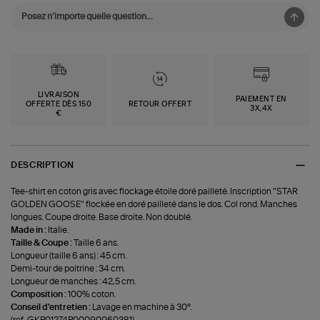
LIVRAISON
PAIEMENT EN
OFFERTE DÈS 150
RETOUR OFFERT
3X,4X
€
DESCRIPTION
Tee-shirt en coton gris avec flockage étoile doré pailleté. Inscription "STAR
GOLDEN GOOSE" flockée en doré pailleté dans le dos. Col rond. Manches
longues. Coupe droite. Base droite. Non doublé.
Made in :
Italie.
Taille & Coupe :
Taille 6 ans.
Longueur (taille 6 ans) : 45 cm.
Demi-tour de poitrine : 34 cm.
Longueur de manches : 42,5 cm.
Composition :
100% coton.
Conseil d'entretien :
Lavage en machine à 30°.
(ref-GKP01274P00090060381)