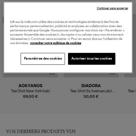
Continuer sans accepter
MADE IN EUROPE
lulli-sur-la-toile.com utilise des cookies et technologies similaires à des fins de
performance, personnalisation, publicité et analyses, en collaboration avec des
partenaires tels que Google. Vous pouvez configurer vos choix via « Paramétrer »,
accepter l’ensemble des cookies (« J’accepte ») ou refuser ceux non strictement
nécessaires (« Continuer sans accepter »). Pour en savoir plus sur l’utilisation de
vos données,
consulter notre politique de cookies
Paramètres des cookies
Autoriser tous les cookies
AOKYANOS
DIADORA
Tee Shirt New York Kaki
Tee-Shirt Ss Avenue Lab I
Tee-
Green Khaki
69,00 €
50,00 €
VOS DERNIERS PRODUITS VUS