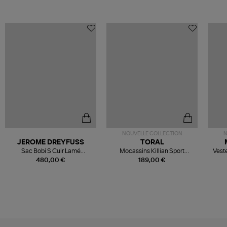
NOUVELLE COLLECTION
N
JEROME DREYFUSS
TORAL
Sac Bobi S Cuir Lamé
Mocassins Killian Sport
Veste
Champagne
Mousse
480,00 €
189,00 €