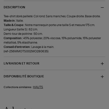
DESCRIPTION
Tee-shirt doré pailleté. Col rond. Sans manches. Coupe droite. Base droite.
Made in :
Italie.
Taille & Coupe :
Notre mannequin porte une taille S et mesure 175 cm.
Longueur (taille S) : 62 cm.
Demi-tour de poitrine : 50 cm.
Composition :
45% polyester, 20% viscose, 15% polyamide, 15% polyester
métallisé, 5% élasthanne.
Conseil d'entretien :
Lavage à la main.
(ref-256MMOTS002MO280635)
LIVRAISON ET RETOUR
DISPONIBILITÉ BOUTIQUE
HAUTS
Collections similaires :