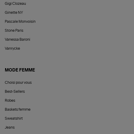
Gigi Clozeau
Ginette NY
Pascale Monvoisin
Stone Paris
Vanessa Baroni
Vanrycke
MODE FEMME
Choisi pour vous
Best-Sellers
Robes
Baskets femme
Sweatshirt
Jeans