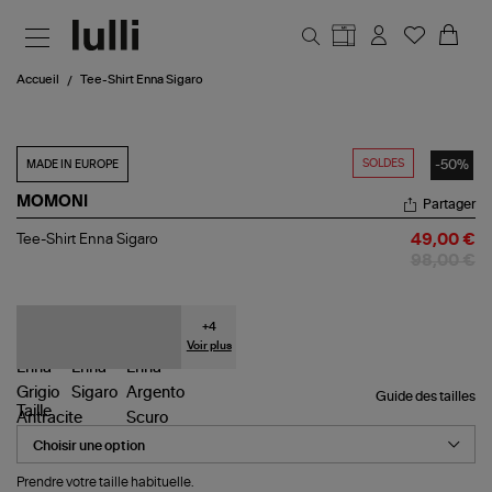
Aller au contenu principal
Accueil
Tee-Shirt Enna Sigaro
SOLDES
-50%
MADE IN EUROPE
MOMONI
Partager
Tee-
Tee-Shirt Enna Sigaro
49,00 €
Shirt
98,00 €
Enna
Sigaro
+
4
Voir plus
Guide des tailles
Taille
Prendre votre taille habituelle.