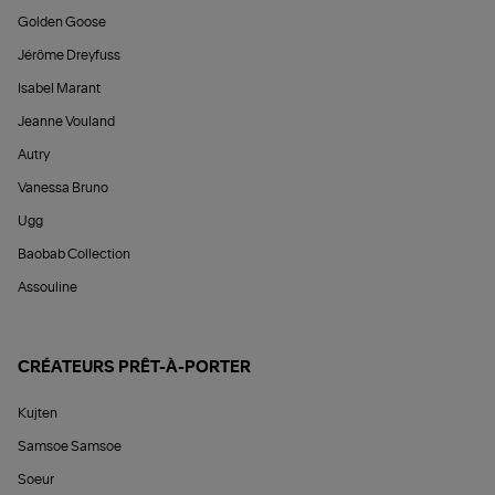
Golden Goose
Jérôme Dreyfuss
Isabel Marant
Jeanne Vouland
Autry
Vanessa Bruno
Ugg
Baobab Collection
Assouline
CRÉATEURS PRÊT-À-PORTER
Kujten
Samsoe Samsoe
Soeur