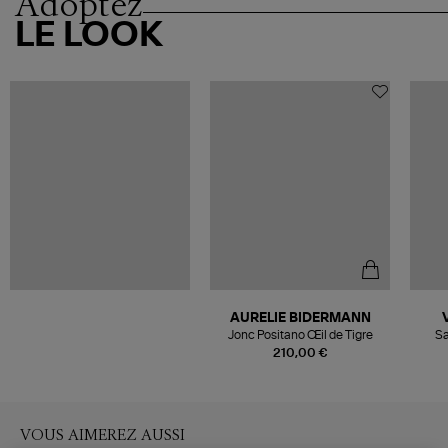
Adoptez
LE LOOK
AURELIE BIDERMANN
Jonc Positano Œil de Tigre
Sa
210,00 €
VOUS AIMEREZ AUSSI