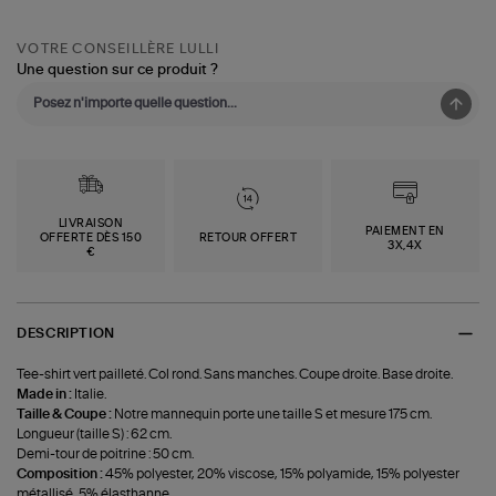
VOTRE CONSEILLÈRE LULLI
Une question sur ce produit ?
LIVRAISON
PAIEMENT EN
OFFERTE DÈS 150
RETOUR OFFERT
3X,4X
€
DESCRIPTION
Tee-shirt vert pailleté. Col rond. Sans manches. Coupe droite. Base droite.
Made in :
Italie.
Taille & Coupe :
Notre mannequin porte une taille S et mesure 175 cm.
Longueur (taille S) : 62 cm.
Demi-tour de poitrine : 50 cm.
Composition :
45% polyester, 20% viscose, 15% polyamide, 15% polyester
métallisé, 5% élasthanne.