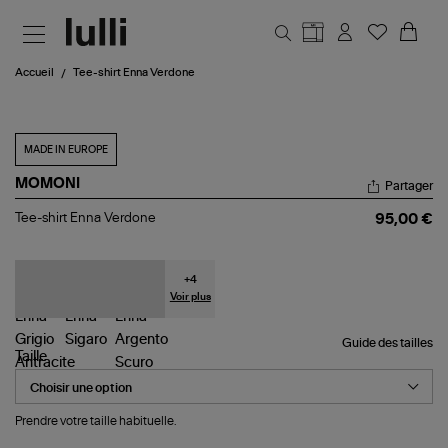
Aller au contenu principal
Accueil
Tee-shirt Enna Verdone
MADE IN EUROPE
MOMONI
Partager
Tee-
Tee-shirt Enna Verdone
95,00 €
shirt
Enna
Verdone
+
4
Voir plus
Guide des tailles
Taille
Prendre votre taille habituelle.