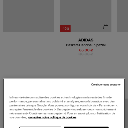
-40%
ADIDAS
Baskets Handball Spezial
Alumin Collegiate Green
66,00 €
110,00 €
VOS DERNIERS PRODUITS VUS
Continuer sans accepter
lulli-sur-la-toile.com utilise des cookies et technologies similaires à des fins de
performance, personnalisation, publicité et analyses, en collaboration avec des
partenaires tels que Google. Vous pouvez configurer vos choix via « Paramétrer »,
accepter l’ensemble des cookies (« J’accepte ») ou refuser ceux non strictement
nécessaires (« Continuer sans accepter »). Pour en savoir plus sur l’utilisation de
vos données,
consulter notre politique de cookies