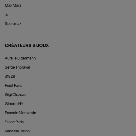
Max Mara
&
Sportmax
CRÉATEURS BIJOUX
Aurélie Bidermann
Serge Thoraval
d1928
Feidt Paris
Gigi Clozeau
Ginette NY
Pascale Monvoisin
Stone Paris
Vanessa Baroni