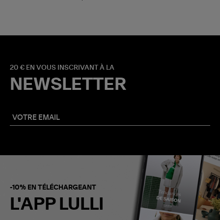
20 € EN VOUS INSCRIVANT À LA
NEWSLETTER
-10% EN TÉLÉCHARGEANT
L'APP LULLI