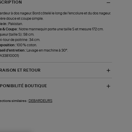
SCRIPTION
rdeur à dos nageur. Bord côtelé le long de l’encolure et du dos nageur.
ère douce et coupe simple.
 in :
Pakistan.
le & Coupe :
Notre mannequin porte une taille S et mesure 172 cm.
ueur (taille S) : 58 cm.
-tour de poitrine : 34 cm.
position :
100 % coton.
eil d'entretien :
Lavage en machine à 30°.
-A33810001)
VRAISON ET RETOUR
SPONIBILITÉ BOUTIQUE
DEBARDEURS
ections similaires :