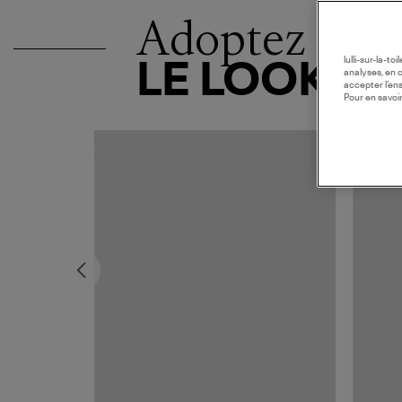
Adoptez
lulli-sur-la-t
LE LOOK
analyses, en 
accepter l’en
Pour en savoir
MADE I