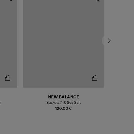
NEW BALANCE
e
Baskets 740 Sea Salt
Veste
120,00 €