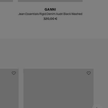
GANNI
Jean Essentials Rigid Denim Audri Black Washed
Ballerines Su
320,00 €