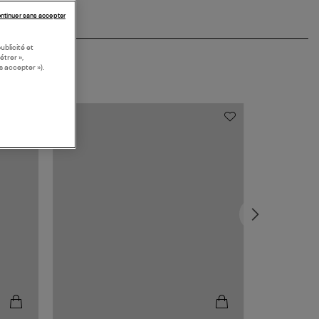
ntinuer sans accepter
ublicité et
étrer »,
s accepter »).
-40%