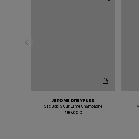
N
JEROME DREYFUSS
te
Sac Bobi S Cuir Lamé Champagne
M
480,00 €