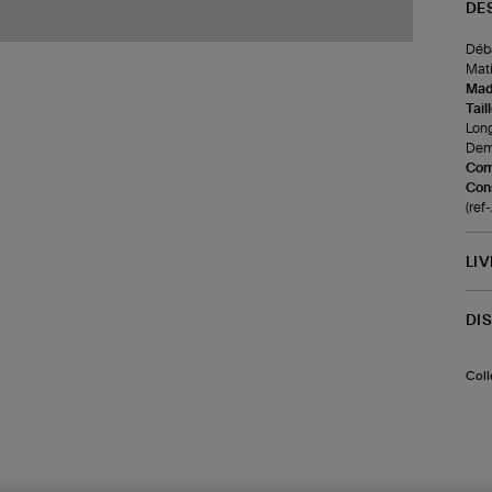
DE
Déba
Mati
Made
Tail
Long
Demi
Com
Cons
(ref
LI
DI
Coll