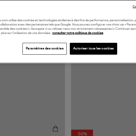
Co
oile.com utilise des cookies et technologies similaires à des fins de performance, personnalisation, p
collaboration avec des partenaires tels que Google. Vous pouvez configurer vos choix via « Param
semble des cookies (« J’accepte ») ou refuser ceux non strictement nécessaires (« Continuer san
 plus sur l’utilisation de vos données,
consulter notre politique de cookies
Paramètres des cookies
Autoriser tous les cookies
N EUROPE
-30%