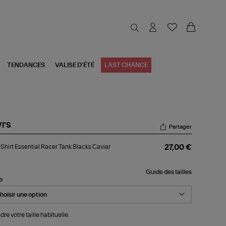
TENDANCES
VALISE D'ÉTÉ
LAST CHANCE
I'S
Partager
-
Shirt Essential Racer Tank Blacks Caviar
27,00 €
rt
ential
cer
Guide des tailles
k
le
cks
iar
dre votre taille habituelle.