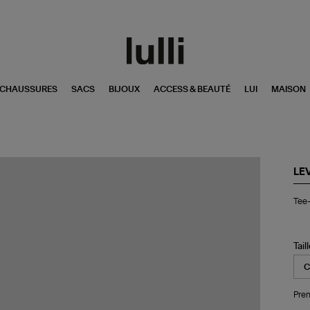
CHAUSSURES
SACS
BIJOUX
ACCESS & BEAUTÉ
LUI
MAISON
LEV
Tee
Tee-
Shi
Ess
Ra
Tan
Tail
Bla
Cav
Pren