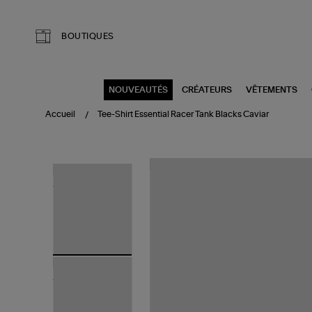
Aller au contenu principal
BOUTIQUES
NOUVEAUTÉS
CRÉATEURS
VÊTEMENTS
Accueil
Tee-Shirt Essential Racer Tank Blacks Caviar