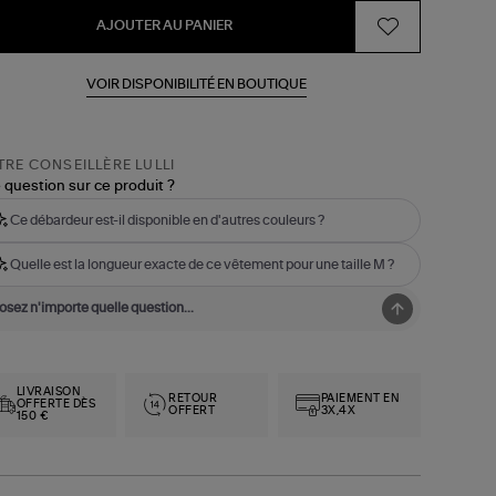
AJOUTER AU PANIER
VOIR DISPONIBILITÉ EN BOUTIQUE
RE CONSEILLÈRE LULLI
 question sur ce produit ?
Ce débardeur est-il disponible en d'autres couleurs ?
Quelle est la longueur exacte de ce vêtement pour une taille M ?
LIVRAISON
RETOUR
PAIEMENT EN
OFFERTE DÈS
OFFERT
3X,4X
150 €