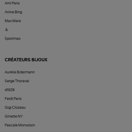
Ami Paris
Anine Bing
Max Mara
&
Sportmax
CRÉATEURS BIJOUX
Aurélie Bidermann
Serge Thoraval
d1928
Feidt Paris
Gigi Clozeau
Ginette NY
Pascale Monvoisin