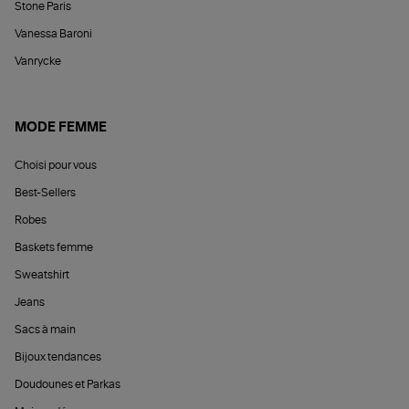
Stone Paris
Vanessa Baroni
Vanrycke
MODE FEMME
Choisi pour vous
Best-Sellers
Robes
Baskets femme
Sweatshirt
Jeans
Sacs à main
Bijoux tendances
Doudounes et Parkas