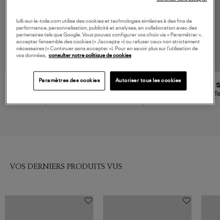
lulli-sur-la-toile.com utilise des cookies et technologies similaires à des fins de
performance, personnalisation, publicité et analyses, en collaboration avec des
partenaires tels que Google. Vous pouvez configurer vos choix via « Paramétrer »,
accepter l’ensemble des cookies (« J’accepte ») ou refuser ceux non strictement
nécessaires (« Continuer sans accepter »). Pour en savoir plus sur l’utilisation de
vos données,
consulter notre politique de cookies
Paramètres des cookies
Autoriser tous les cookies
DIADORA
ADIDAS
Tee-Shirt Ss Avenue Lab I
Tee-Shirt Crochet Tee Aurora
Te
Green Khaki
Coffee
50,00 €
40,00 €
VOS DERNIERS PRODUITS VUS