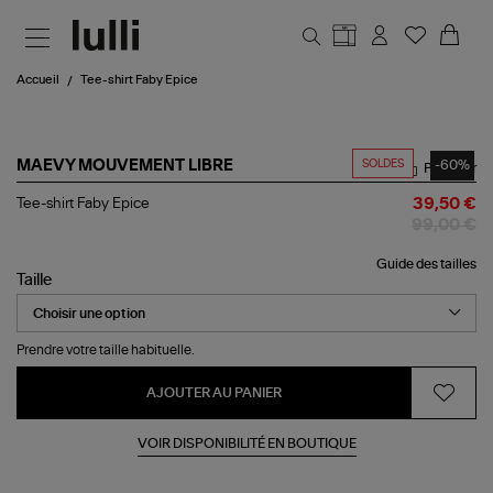
Aller au contenu principal
Accueil
Tee-shirt Faby Epice
SOLDES
-60%
MAEVY MOUVEMENT LIBRE
Partager
Tee-
Tee-shirt Faby Epice
39,50 €
shirt
99,00 €
Faby
Epice
Guide des tailles
Taille
Prendre votre taille habituelle.
AJOUTER AU PANIER
VOIR DISPONIBILITÉ EN BOUTIQUE