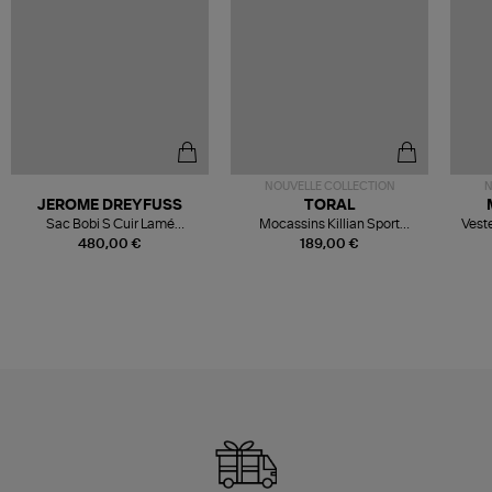
NOUVELLE COLLECTION
N
JEROME DREYFUSS
TORAL
Sac Bobi S Cuir Lamé
Mocassins Killian Sport
Veste
Champagne
Mousse
480,00 €
189,00 €