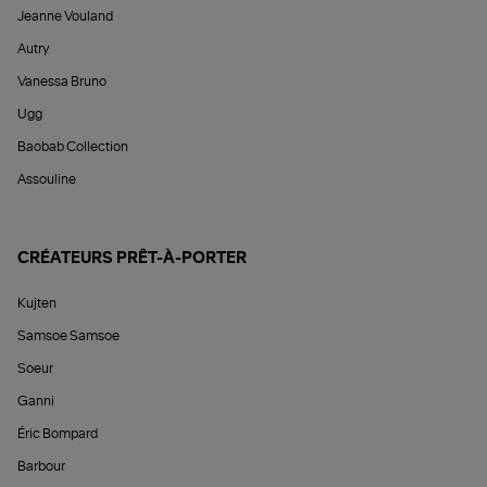
Jeanne Vouland
Autry
Vanessa Bruno
Ugg
Baobab Collection
Assouline
CRÉATEURS PRÊT-À-PORTER
Kujten
Samsoe Samsoe
Soeur
Ganni
Éric Bompard
Barbour