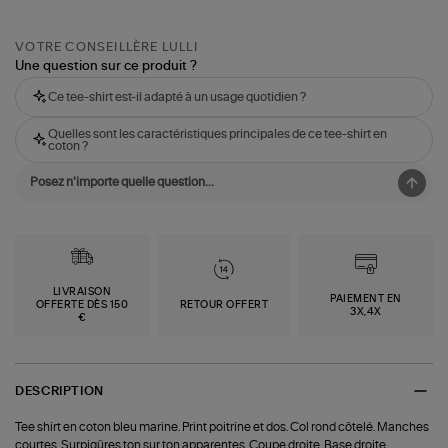
VOTRE CONSEILLÈRE LULLI
Une question sur ce produit ?
Ce tee-shirt est-il adapté à un usage quotidien ?
Quelles sont les caractéristiques principales de ce tee-shirt en
coton ?
LIVRAISON
PAIEMENT EN
OFFERTE DÈS 150
RETOUR OFFERT
3X,4X
€
DESCRIPTION
Tee shirt en coton bleu marine. Print poitrine et dos. Col rond côtelé. Manches
courtes. Surpiqûres ton sur ton apparentes. Coupe droite. Base droite.