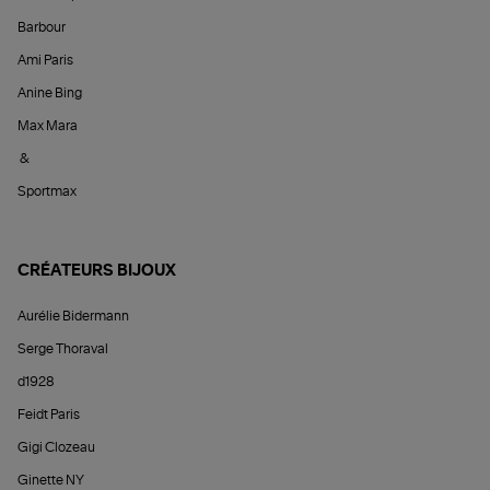
Barbour
Ami Paris
Anine Bing
Max Mara
&
Sportmax
CRÉATEURS BIJOUX
Aurélie Bidermann
Serge Thoraval
d1928
Feidt Paris
Gigi Clozeau
Ginette NY