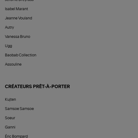
Isabel Marant
Jeanne Vouland
Autry
Vanessa Bruno
Ugg
Baobab Collection
Assouline
CRÉATEURS PRÊT-À-PORTER
Kujten
Samsoe Samsoe
Soeur
Ganni
Éric Bompard