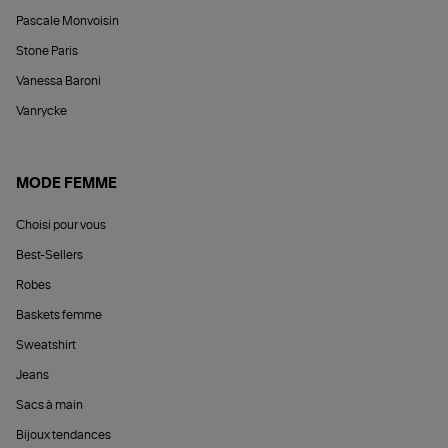
Pascale Monvoisin
Stone Paris
Vanessa Baroni
Vanrycke
MODE FEMME
Choisi pour vous
Best-Sellers
Robes
Baskets femme
Sweatshirt
Jeans
Sacs à main
Bijoux tendances