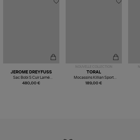
NOUVELLE COLLECTION
N
JEROME DREYFUSS
TORAL
Sac Bobi S Cuir Lamé
Mocassins Killian Sport
Champagne
Mousse
480,00 €
189,00 €