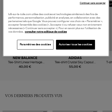
Continuer sans accepter
COLLECTION CAPSULE
COLLE
lulli-sur-la-toile.com utilise des cookies et technologies similaires à des fins de
performance, personnalisation, publicité et analyses, en collaboration avec des
partenaires tels que Google. Vous pouvez configurer vos choix via « Paramétrer »,
accepter l’ensemble des cookies (« J’accepte ») ou refuser ceux non strictement
nécessaires (« Continuer sans accepter »). Pour en savoir plus sur l’utilisation de
vos données,
consulter notre politique de cookies
Paramètres des cookies
Autoriser tous les cookies
NOUVELLE COLLECTION
NEW BALANCE
ADIDAS
Tee-Shirt Linear Heritage
Tee-shirt Crystal Sky, Capsule
T-sh
Ringer
Badigirl
40,00 €
55,00 €
VOS DERNIERS PRODUITS VUS