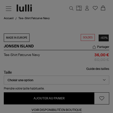
Aller au contenu principal
Accueil
Tee-Shirt Fatcurve Navy
SOLDES
-40%
MADE IN EUROPE
JONSEN ISLAND
Partager
Tee-
Tee-Shirt Fatcurve Navy
36,00 €
Shirt
60,00 €
Fatcurve
Navy
Guide des tailles
Taille
Prendre votre taille habituelle.
AJOUTER AU PANIER
VOIR DISPONIBILITÉ EN BOUTIQUE