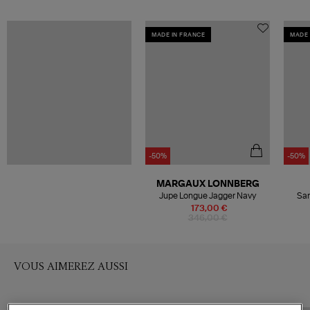
MADE IN FRANCE
MADE 
-50%
-50%
MARGAUX LONNBERG
Jupe Longue Jagger Navy
San
173,00 €
346,00 €
VOUS AIMEREZ AUSSI