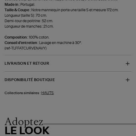
Made in :
Portugal.
Taille & Coupe :
Notre mannequin porte une taille S et mesure 172 cm.
Longueur (taille S) : 70 cm.
Demi-tour de poitrine : 52 cm.
Longueur de manches : 21 cm.
Composition :
100% coton.
Conseil d'entretien :
Lavage en machine à 30°.
(ref-TLFFATCURVENAVY)
LIVRAISON ET RETOUR
DISPONIBILITÉ BOUTIQUE
HAUTS
Collections similaires :
Adoptez
LE LOOK