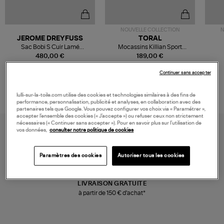
NOUVELLE COLLECTION
N
JEROME DREYFUSS
TORAL
Sac Bobi S Cuir Lamé
Mocassins Killian Sport
Champagne
Mousse
480,00 €
189,00 €
Continuer sans accepter
lulli-sur-la-toile.com utilise des cookies et technologies similaires à des fins de
performance, personnalisation, publicité et analyses, en collaboration avec des
partenaires tels que Google. Vous pouvez configurer vos choix via « Paramétrer »,
accepter l’ensemble des cookies (« J’accepte ») ou refuser ceux non strictement
nécessaires (« Continuer sans accepter »). Pour en savoir plus sur l’utilisation de
vos données,
consulter notre politique de cookies
Paramètres des cookies
Autoriser tous les cookies
LIVRAISON GRATUITE
à partir de 150 € d'achat*