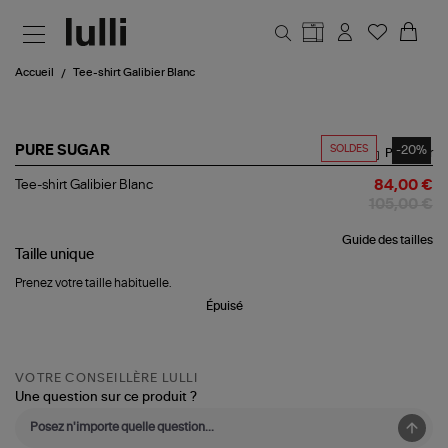
Aller au contenu principal
Accueil
Tee-shirt Galibier Blanc
SOLDES
-20%
PURE SUGAR
Partager
Tee-
Tee-shirt Galibier Blanc
84,00 €
shirt
105,00 €
Galibier
Blanc
Guide des tailles
Taille
unique
Prenez votre taille habituelle.
Épuisé
VOTRE CONSEILLÈRE LULLI
Une question sur ce produit ?