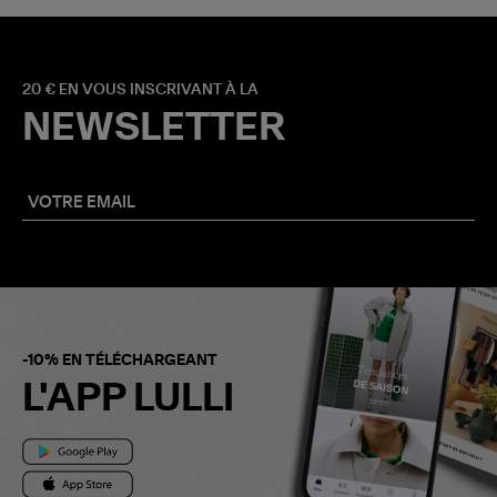
20 € EN VOUS INSCRIVANT À LA
NEWSLETTER
-10% EN TÉLÉCHARGEANT
L'APP LULLI