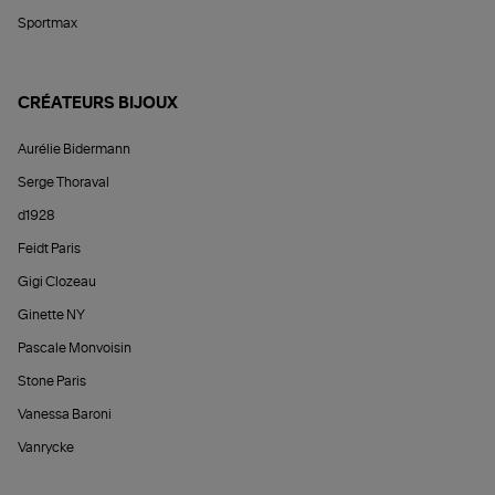
Sportmax
CRÉATEURS BIJOUX
Aurélie Bidermann
Serge Thoraval
d1928
Feidt Paris
Gigi Clozeau
Ginette NY
Pascale Monvoisin
Stone Paris
Vanessa Baroni
Vanrycke