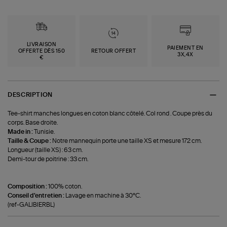
LIVRAISON
PAIEMENT EN
OFFERTE DÈS 150
RETOUR OFFERT
3X,4X
€
DESCRIPTION
Tee-shirt manches longues en coton blanc côtelé. Col rond . Coupe près du
corps. Base droite.
Made in :
Tunisie.
Taille & Coupe :
Notre mannequin porte une taille XS et mesure 172 cm.
Longueur (taille XS) : 63 cm.
Demi-tour de poitrine : 33 cm.
Composition :
100% coton.
Conseil d'entretien :
Lavage en machine à 30°C.
(ref-GALIBIERBL)