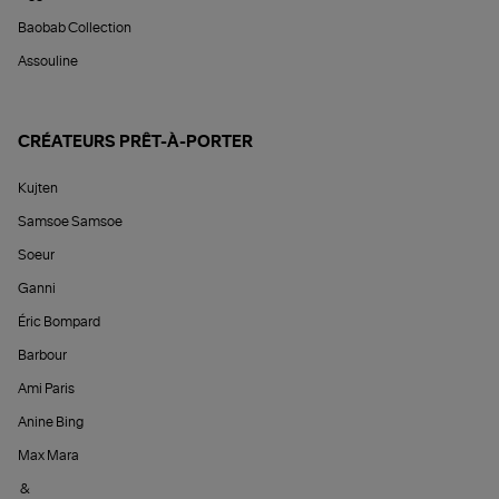
Baobab Collection
Assouline
CRÉATEURS PRÊT-À-PORTER
Kujten
Samsoe Samsoe
Soeur
Ganni
Éric Bompard
Barbour
Ami Paris
Anine Bing
Max Mara
&