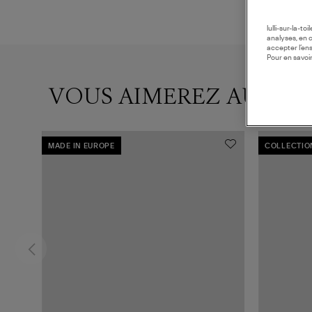
lulli-sur-la-t
analyses, en 
accepter l’en
Pour en savoir
VOUS AIMEREZ AUSSI
MADE IN EUROPE
COLLECTIO