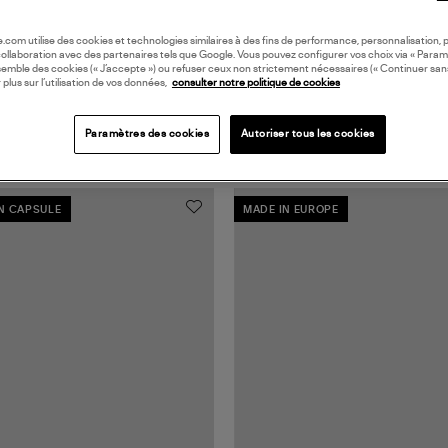
oile.com utilise des cookies et technologies similaires à des fins de performance, personnalisation, p
collaboration avec des partenaires tels que Google. Vous pouvez configurer vos choix via « Param
semble des cookies (« J’accepte ») ou refuser ceux non strictement nécessaires (« Continuer san
 plus sur l’utilisation de vos données,
consulter notre politique de cookies
Paramètres des cookies
Autoriser tous les cookies
N CAPSULE
MADE IN EUROPE