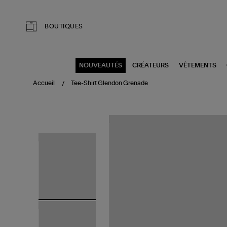
Aller au contenu principal
BOUTIQUES
NOUVEAUTÉS
CRÉATEURS
VÊTEMENTS
Accueil
Tee-Shirt Glendon Grenade