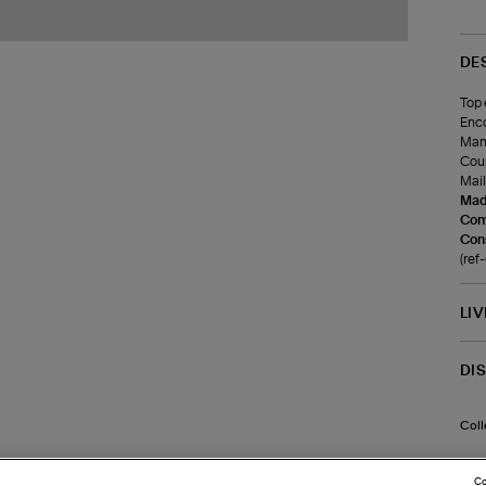
DE
Top 
Enco
Man
Coup
Mail
Made
Com
Cons
(re
LI
DI
Coll
Co