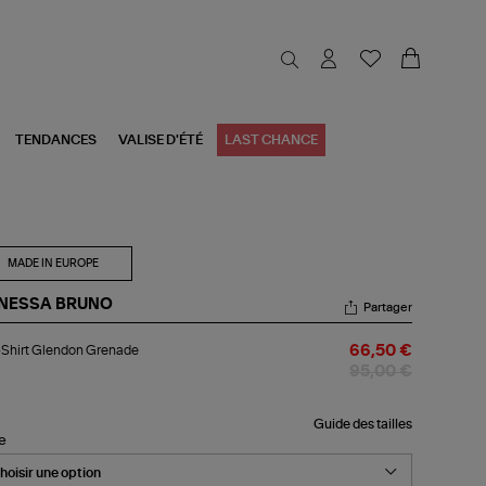
TENDANCES
VALISE D'ÉTÉ
LAST CHANCE
MADE IN EUROPE
NESSA BRUNO
Partager
-
Shirt Glendon Grenade
66,50 €
rt
endon
95,00 €
enade
Guide des tailles
le