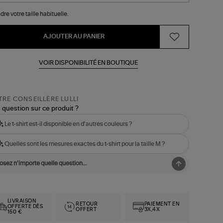
dre votre taille habituelle.
AJOUTER AU PANIER
VOIR DISPONIBILITÉ EN BOUTIQUE
RE CONSEILLÈRE LULLI
 question sur ce produit ?
Le t-shirt est-il disponible en d'autres couleurs ?
Quelles sont les mesures exactes du t-shirt pour la taille M ?
LIVRAISON
RETOUR
PAIEMENT EN
OFFERTE DÈS
OFFERT
3X,4X
150 €