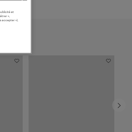
ublicité et
étrer »,
s accepter »).