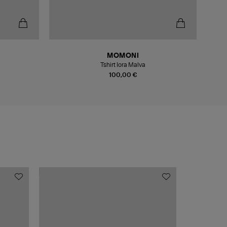
MOMONI
Tshirt Iora Malva
T-
100,00 €