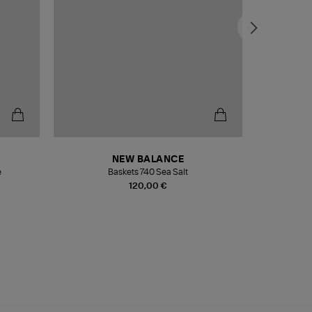
NEW BALANCE
e
Baskets 740 Sea Salt
Veste
120,00 €