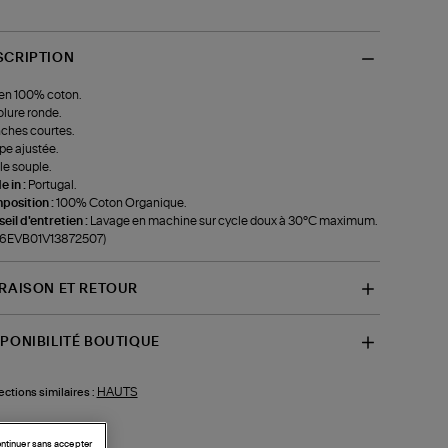
SCRIPTION
en 100% coton.
lure ronde.
ches courtes.
e ajustée.
le souple.
 in :
Portugal.
position :
100% Coton Organique.
eil d'entretien :
Lavage en machine sur cycle doux à 30°C maximum.
f-6EVB01V13872507)
VRAISON ET RETOUR
SPONIBILITÉ BOUTIQUE
HAUTS
ections similaires :
ntinuer sans accepter