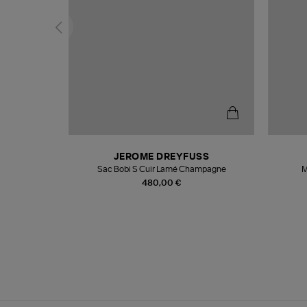
N
JEROME DREYFUSS
te
Sac Bobi S Cuir Lamé Champagne
M
480,00 €