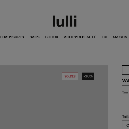
CHAUSSURES
SACS
BIJOUX
ACCESS & BEAUTÉ
LUI
MAISON
-30%
SOLDES
VA
Tee
Tee-
Shi
Gl
Gr
Tail