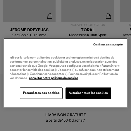
NOUVELLE COLLECTION
N
JEROME DREYFUSS
TORAL
Sac Bobi S Cuir Lamé
Mocassins Killian Sport
Veste
Champagne
Mousse
480,00 €
189,00 €
Continuer sans accepter
lulli-sur-la-toile.com utilise des cookies et technologies similaires à des fins de
performance, personnalisation, publicité et analyses, en collaboration avec des
partenaires tels que Google. Vous pouvez configurer vos choix via « Paramétrer »,
accepter l’ensemble des cookies (« J’accepte ») ou refuser ceux non strictement
nécessaires (« Continuer sans accepter »). Pour en savoir plus sur l’utilisation de
vos données,
consulter notre politique de cookies
Paramètres des cookies
Autoriser tous les cookies
LIVRAISON GRATUITE
à partir de 150 € d'achat*