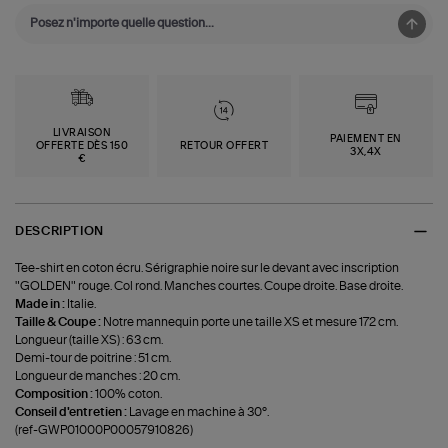
LIVRAISON
PAIEMENT EN
OFFERTE DÈS 150
RETOUR OFFERT
3X,4X
€
DESCRIPTION
Tee-shirt en coton écru. Sérigraphie noire sur le devant avec inscription
"GOLDEN" rouge. Col rond. Manches courtes. Coupe droite. Base droite.
Made in :
Italie.
Taille & Coupe :
Notre mannequin porte une taille XS et mesure 172 cm.
Longueur (taille XS) : 63 cm.
Demi-tour de poitrine : 51 cm.
Longueur de manches : 20 cm.
Composition :
100% coton.
Conseil d'entretien :
Lavage en machine à 30°.
(ref-GWP01000P00057910826)