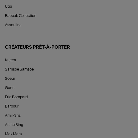
Ugg
Baobab Collection
Assouline
CRÉATEURS PRÊT-À-PORTER
Kujten
Samsoe Samsoe
Soeur
Ganni
Éric Bompard
Barbour
Ami Paris
Anine Bing
Max Mara