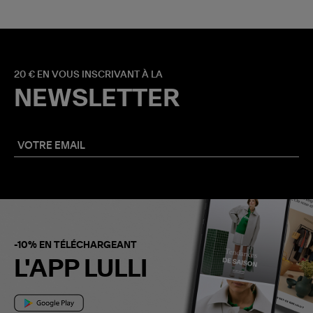
20 € EN VOUS INSCRIVANT À LA
NEWSLETTER
-10% EN TÉLÉCHARGEANT
L'APP LULLI