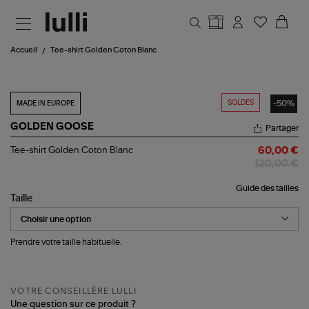
Aller au contenu principal
Accueil
Tee-shirt Golden Coton Blanc
SOLDES
-50%
MADE IN EUROPE
GOLDEN GOOSE
Partager
Tee-
Tee-shirt Golden Coton Blanc
60,00 €
shirt
120,00 €
Golden
Coton
Guide des tailles
Blanc
Taille
Prendre votre taille habituelle.
VOTRE CONSEILLÈRE LULLI
Une question sur ce produit ?