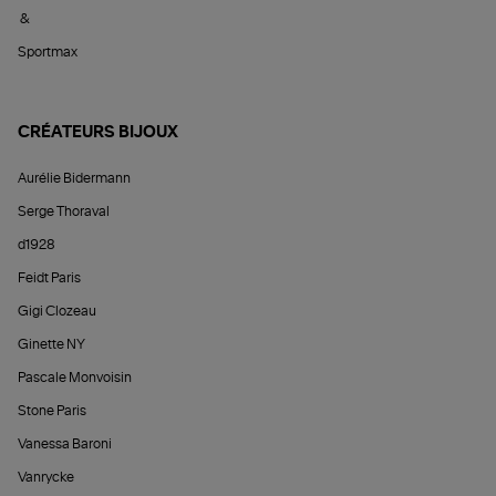
&
Sportmax
CRÉATEURS BIJOUX
Aurélie Bidermann
Serge Thoraval
d1928
Feidt Paris
Gigi Clozeau
Ginette NY
Pascale Monvoisin
Stone Paris
Vanessa Baroni
Vanrycke