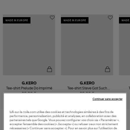
MADE IN EUROPE
MADE IN EUROPE
MADE 
G.KERO
G.KERO
Tee-shirt Prelude Do Imprimé
Tee-shirt Steve Got Such
T
Imprimé
80,00 €
80,00 €
Continuer sans accepter
lulli-sur-la-toile.com utilise des cookies et technologies similaires à des fins de
performance, personnalisation, publicité et analyses, en collaboration avec des
partenaires tels que Google. Vous pouvez configurer vos choix via « Paramétrer »,
accepter l’ensemble des cookies (« J’accepte ») ou refuser ceux non strictement
VOS DERNIERS PRODUITS VUS
nécessaires (« Continuer sans accepter »). Pour en savoir plus sur l’utilisation de