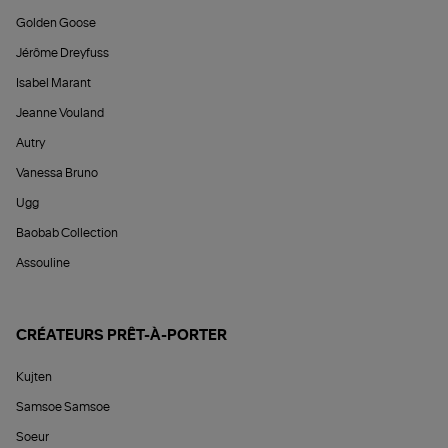
Golden Goose
Jérôme Dreyfuss
Isabel Marant
Jeanne Vouland
Autry
Vanessa Bruno
Ugg
Baobab Collection
Assouline
CRÉATEURS PRÊT-À-PORTER
Kujten
Samsoe Samsoe
Soeur