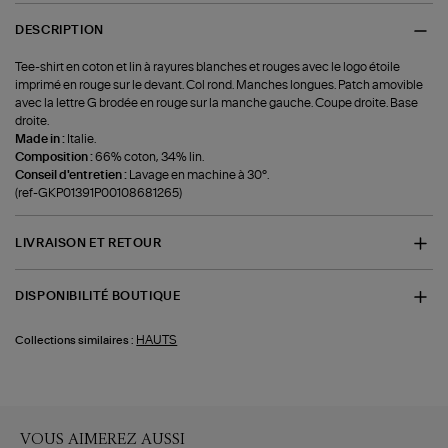
DESCRIPTION
Tee-shirt en coton et lin à rayures blanches et rouges avec le logo étoile
imprimé en rouge sur le devant. Col rond. Manches longues. Patch amovible
avec la lettre G brodée en rouge sur la manche gauche. Coupe droite. Base
droite.
Made in :
Italie.
Composition :
66% coton, 34% lin.
Conseil d'entretien :
Lavage en machine à 30°.
(ref-GKP01391P00108681265)
LIVRAISON ET RETOUR
DISPONIBILITÉ BOUTIQUE
HAUTS
Collections similaires :
VOUS AIMEREZ AUSSI