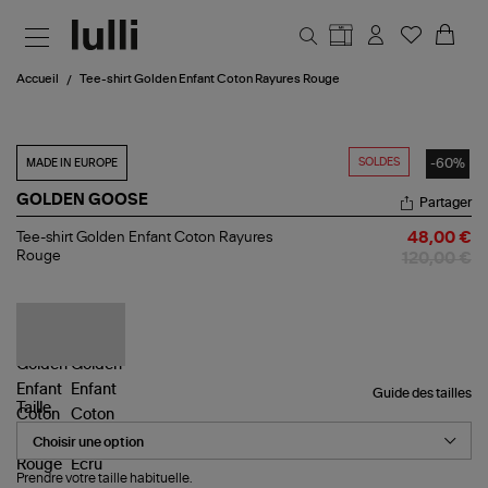
Aller au contenu principal
Accueil
Tee-shirt Golden Enfant Coton Rayures Rouge
SOLDES
-60%
MADE IN EUROPE
GOLDEN GOOSE
Partager
Tee-
Tee-shirt Golden Enfant Coton Rayures
48,00 €
shirt
Rouge
120,00 €
Golden
Enfant
Coton
Rayures
Rouge
Guide des tailles
Taille
Prendre votre taille habituelle.