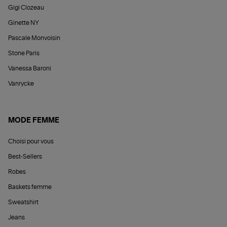
Gigi Clozeau
Ginette NY
Pascale Monvoisin
Stone Paris
Vanessa Baroni
Vanrycke
MODE FEMME
Choisi pour vous
Best-Sellers
Robes
Baskets femme
Sweatshirt
Jeans