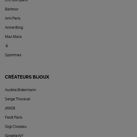
Barbour
Ami Paris
Anine Bing
Max Mara
&
Sportmax
CRÉATEURS BIJOUX
Aurélie Bidermann
Serge Thoraval
d1928
Feidt Paris
Gigi Clozeau
Ginette NY