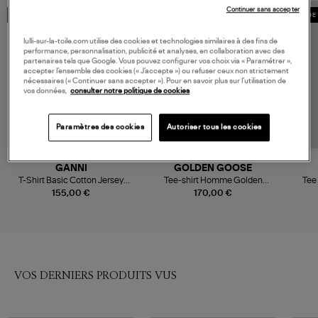
Continuer sans accepter
MADE IN EUROPE
MADE IN EUROPE
MADE 
lulli-sur-la-toile.com utilise des cookies et technologies similaires à des fins de
performance, personnalisation, publicité et analyses, en collaboration avec des
partenaires tels que Google. Vous pouvez configurer vos choix via « Paramétrer »,
accepter l’ensemble des cookies (« J’accepte ») ou refuser ceux non strictement
nécessaires (« Continuer sans accepter »). Pour en savoir plus sur l’utilisation de
vos données,
consulter notre politique de cookies
Paramètres des cookies
Autoriser tous les cookies
GANNI
GOLDEN GOOSE
T-Shirt Basic Cotton Jersey
Tee-shirt Homme Golden
Tee 
Cute Animals Bright White
Coton Blanc Vintage
155,00 €
170,00 €
VOS DERNIERS PRODUITS VUS