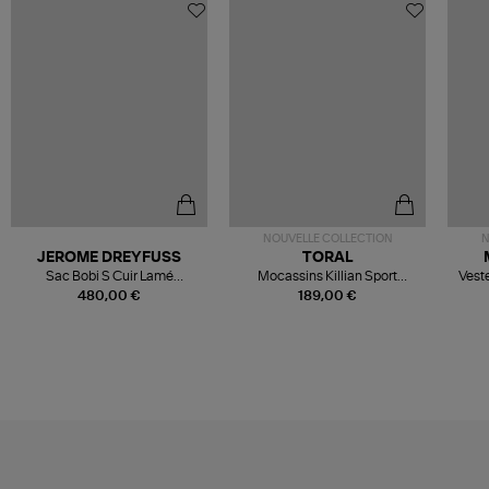
NOUVELLE COLLECTION
N
JEROME DREYFUSS
TORAL
Sac Bobi S Cuir Lamé
Mocassins Killian Sport
Veste
Champagne
Mousse
480,00 €
189,00 €