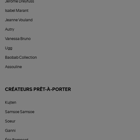
Jérôme Dreyfuss
Isabel Marant
Jeanne Vouland
Autry
Vanessa Bruno
Ugg
Baobab Collection
Assouline
CRÉATEURS PRÊT-À-PORTER
Kujten
Samsoe Samsoe
Soeur
Ganni
Éric Bompard