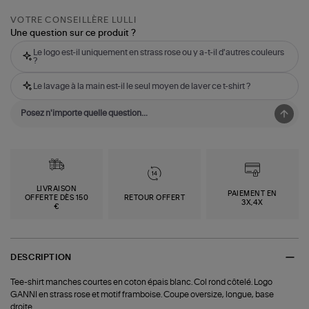
VOTRE CONSEILLÈRE LULLI
Une question sur ce produit ?
Le logo est-il uniquement en strass rose ou y a-t-il d'autres couleurs
?
Le lavage à la main est-il le seul moyen de laver ce t-shirt ?
LIVRAISON
PAIEMENT EN
OFFERTE DÈS 150
RETOUR OFFERT
3X,4X
€
DESCRIPTION
Tee-shirt manches courtes en coton épais blanc. Col rond côtelé. Logo
GANNI en strass rose et motif framboise. Coupe oversize, longue, base
droite.