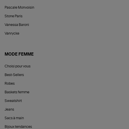
Pascale Monvoisin
Stone Paris
Vanessa Baroni
Vanrycke
MODE FEMME
Choisi pour vous
Best-Sellers
Robes
Baskets femme
Sweatshirt
Jeans
Sacs à main
Bijoux tendances