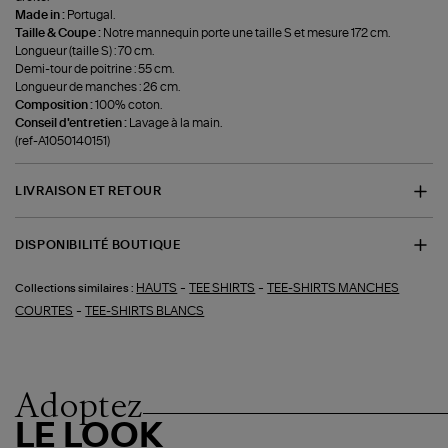
Made in :
Portugal.
Taille & Coupe :
Notre mannequin porte une taille S et mesure 172 cm.
Longueur (taille S) : 70 cm.
Demi-tour de poitrine : 55 cm.
Longueur de manches : 26 cm.
Composition :
100% coton.
Conseil d'entretien :
Lavage à la main.
(ref-A1050140151)
LIVRAISON ET RETOUR
DISPONIBILITÉ BOUTIQUE
-
-
HAUTS
TEE SHIRTS
TEE-SHIRTS MANCHES
Collections similaires :
-
COURTES
TEE-SHIRTS BLANCS
Adoptez
LE LOOK