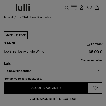
Aller au contenu principal
Accueil
Tee Shirt Heavy Bright White
MADE IN EUROPE
GANNI
Partager
Tee
Tee Shirt Heavy Bright White
165,00 €
Shirt
Heavy
Guide des tailles
Bright
Taille
White
Prendre votre taille habituelle.
AJOUTER AU PANIER
VOIR DISPONIBILITÉ EN BOUTIQUE