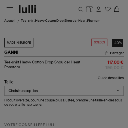
Aller au contenu principal
Accueil
Tee-shirt Heavy Cotton Drop Shoulder Heart Phantom
SOLDES
-40%
MADE IN EUROPE
GANNI
Partager
Tee-
Tee-shirt Heavy Cotton Drop Shoulder Heart
117,00 €
shirt
Phantom
195,00 €
Heavy
Cotton
Guide des tailles
Drop
Taille
Shoulder
Heart
Phantom
Produit oversize, pour une coupe plus ajustée, prendre une taille en-dessous
de votre taille habituelle.
VOTRE CONSEILLÈRE LULLI