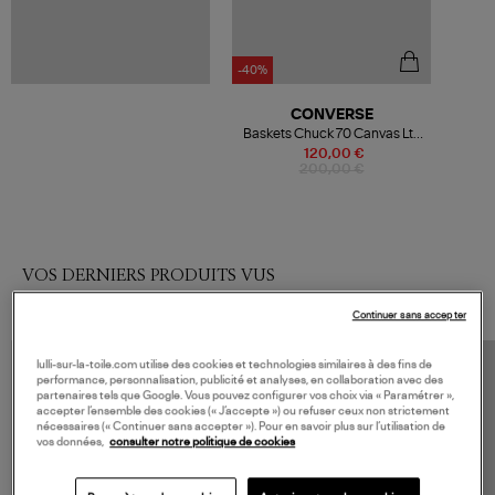
-40%
CONVERSE
Baskets Chuck 70 Canvas Ltd
Hi Black Trek Evo
120,00 €
200,00 €
VOS DERNIERS PRODUITS VUS
Continuer sans accepter
lulli-sur-la-toile.com utilise des cookies et technologies similaires à des fins de
performance, personnalisation, publicité et analyses, en collaboration avec des
partenaires tels que Google. Vous pouvez configurer vos choix via « Paramétrer »,
accepter l’ensemble des cookies (« J’accepte ») ou refuser ceux non strictement
nécessaires (« Continuer sans accepter »). Pour en savoir plus sur l’utilisation de
vos données,
consulter notre politique de cookies