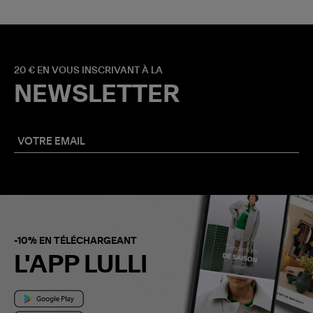
20 € EN VOUS INSCRIVANT À LA
NEWSLETTER
-10% EN TÉLÉCHARGEANT
L'APP LULLI