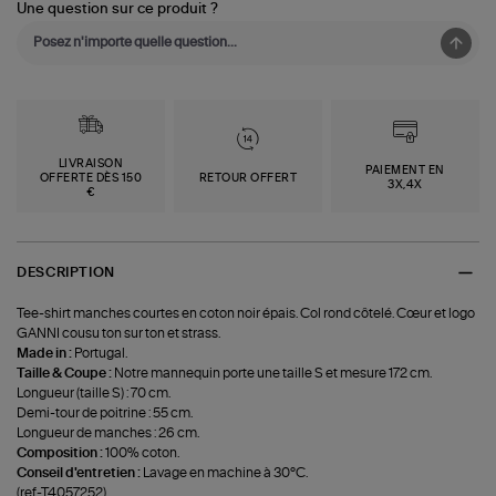
Une question sur ce produit ?
LIVRAISON
PAIEMENT EN
OFFERTE DÈS 150
RETOUR OFFERT
3X,4X
€
DESCRIPTION
Tee-shirt manches courtes en coton noir épais. Col rond côtelé. Cœur et logo
GANNI cousu ton sur ton et strass.
Made in :
Portugal.
Taille & Coupe :
Notre mannequin porte une taille S et mesure 172 cm.
Longueur (taille S) : 70 cm.
Demi-tour de poitrine : 55 cm.
Longueur de manches : 26 cm.
Composition :
100% coton.
Conseil d'entretien :
Lavage en machine à 30°C.
(ref-T4057252)