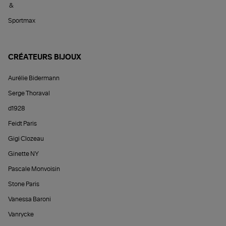
&
Sportmax
CRÉATEURS BIJOUX
Aurélie Bidermann
Serge Thoraval
d1928
Feidt Paris
Gigi Clozeau
Ginette NY
Pascale Monvoisin
Stone Paris
Vanessa Baroni
Vanrycke