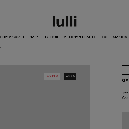
CHAUSSURES
SACS
BIJOUX
ACCESS & BEAUTÉ
LUI
MAISON
k
-40%
SOLDES
GA
Tee
Tee-
Shi
Chal
He
Co
Jer
Wa
Eff
Cha
Pin