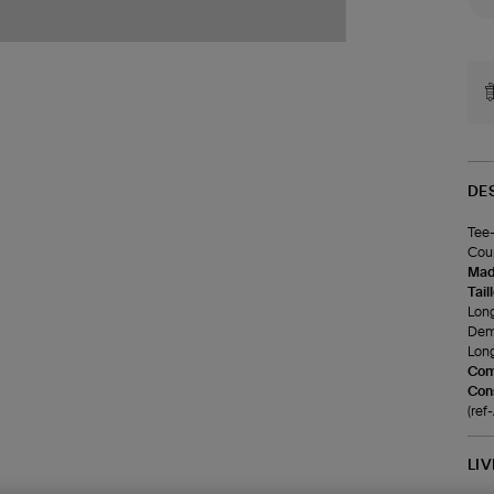
DE
Tee-
Coup
Made
Tail
Long
Demi
Long
Com
Cons
(re
LI