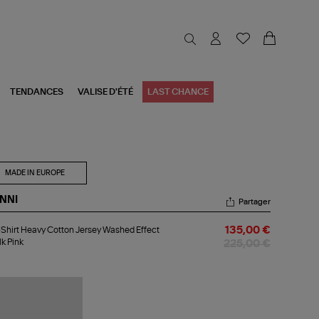
TENDANCES
VALISE D'ÉTÉ
LAST CHANCE
MADE IN EUROPE
NNI
Partager
-
Shirt Heavy Cotton Jersey Washed Effect
135,00 €
rt
k Pink
avy
225,00 €
tton
sey
shed
ect
lk
k