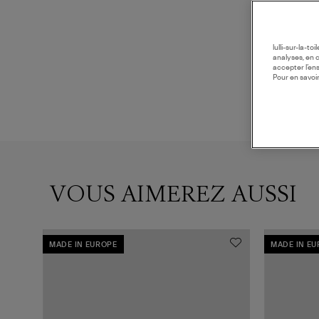
lulli-sur-la-t
analyses, en 
accepter l’en
Pour en savoir
VOUS AIMEREZ AUSSI
MADE IN EUROPE
MADE IN E