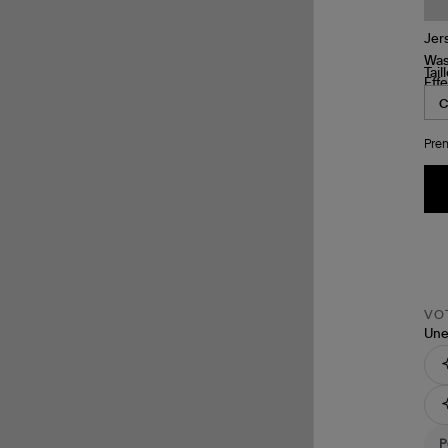
Tail
Pren
VOT
Une