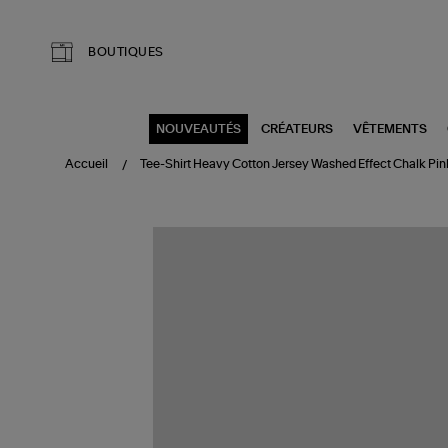
Aller au contenu principal
BOUTIQUES
NOUVEAUTÉS
CRÉATEURS
VÊTEMENTS
Accueil
Tee-Shirt Heavy Cotton Jersey Washed Effect Chalk Pin