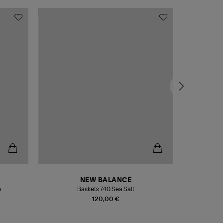
NEW BALANCE
e
Baskets 740 Sea Salt
Veste
120,00 €