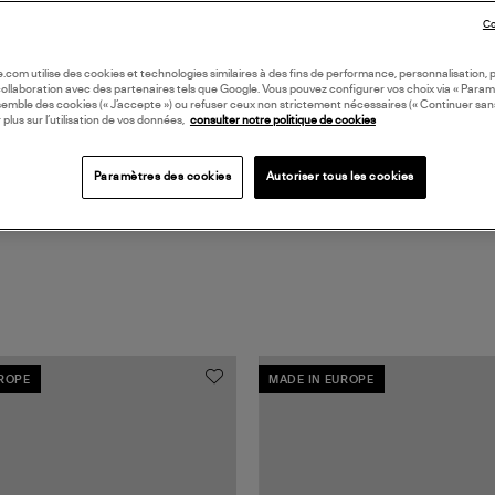
Co
DI
oile.com utilise des cookies et technologies similaires à des fins de performance, personnalisation, p
Coll
collaboration avec des partenaires tels que Google. Vous pouvez configurer vos choix via « Param
semble des cookies (« J’accepte ») ou refuser ceux non strictement nécessaires (« Continuer san
 plus sur l’utilisation de vos données,
consulter notre politique de cookies
Paramètres des cookies
Autoriser tous les cookies
UROPE
MADE IN EUROPE