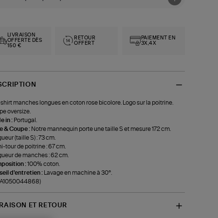
LIVRAISON
RETOUR
PAIEMENT EN
OFFERTE DÈS
OFFERT
3X,4X
150 €
SCRIPTION
shirt manches longues en coton rose bicolore. Logo sur la poitrine.
e oversize.
 in :
Portugal.
le & Coupe :
Notre mannequin porte une taille S et mesure 172 cm.
ueur (taille S) : 73 cm.
-tour de poitrine : 67 cm.
ueur de manches : 62 cm.
position :
100% coton.
eil d'entretien :
Lavage en machine à 30°.
f-A1050044868)
VRAISON ET RETOUR