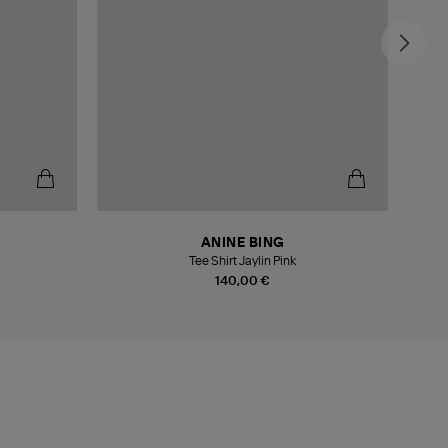
ANINE BING
Tee Shirt Jaylin Pink
T-Sh
140,00 €