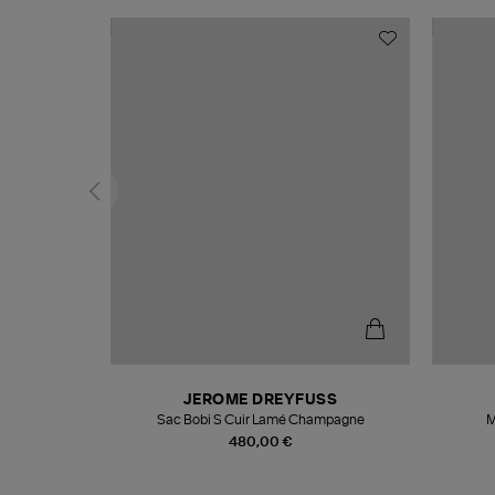
N
JEROME DREYFUSS
te
Sac Bobi S Cuir Lamé Champagne
M
480,00 €