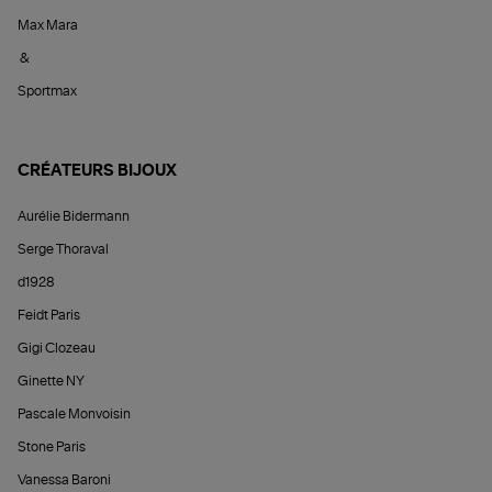
Max Mara
&
Sportmax
CRÉATEURS BIJOUX
Aurélie Bidermann
Serge Thoraval
d1928
Feidt Paris
Gigi Clozeau
Ginette NY
Pascale Monvoisin
Stone Paris
Vanessa Baroni