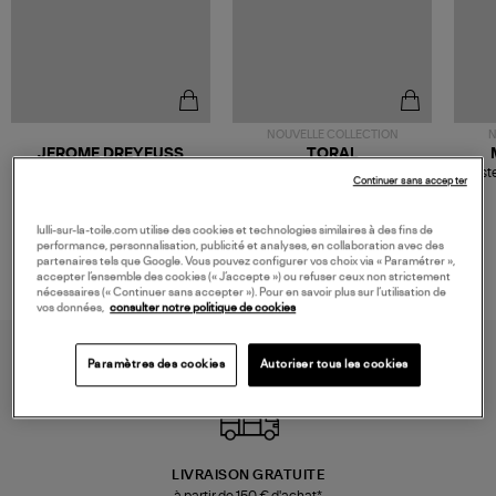
NOUVELLE COLLECTION
N
JEROME DREYFUSS
TORAL
Sac Bobi S Cuir Lamé
Mocassins Killian Sport
Veste
Continuer sans accepter
Champagne
Mousse
480,00 €
189,00 €
lulli-sur-la-toile.com utilise des cookies et technologies similaires à des fins de
performance, personnalisation, publicité et analyses, en collaboration avec des
partenaires tels que Google. Vous pouvez configurer vos choix via « Paramétrer »,
accepter l’ensemble des cookies (« J’accepte ») ou refuser ceux non strictement
nécessaires (« Continuer sans accepter »). Pour en savoir plus sur l’utilisation de
vos données,
consulter notre politique de cookies
Paramètres des cookies
Autoriser tous les cookies
LIVRAISON GRATUITE
à partir de 150 € d'achat*