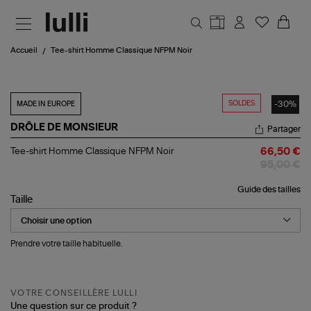
Aller au contenu principal
Accueil
Tee-shirt Homme Classique NFPM Noir
SOLDES
-30%
MADE IN EUROPE
DRÔLE DE MONSIEUR
Partager
Tee-
Tee-shirt Homme Classique NFPM Noir
66,50 €
shirt
95,00 €
Homme
Classique
Guide des tailles
NFPM
Taille
Noir
Prendre votre taille habituelle.
VOTRE CONSEILLÈRE LULLI
Une question sur ce produit ?