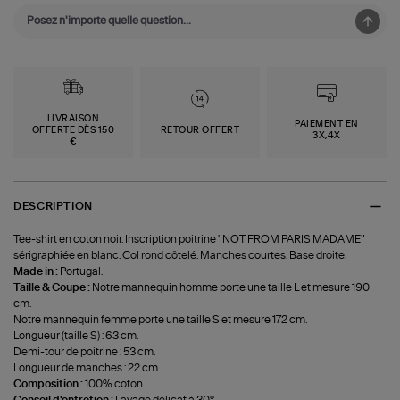
LIVRAISON
PAIEMENT EN
OFFERTE DÈS 150
RETOUR OFFERT
3X,4X
€
DESCRIPTION
Tee-shirt en coton noir. Inscription poitrine "NOT FROM PARIS MADAME"
sérigraphiée en blanc. Col rond côtelé. Manches courtes. Base droite.
Made in :
Portugal.
Taille & Coupe :
Notre mannequin homme porte une taille L et mesure 190
cm.
Notre mannequin femme porte une taille S et mesure 172 cm.
Longueur (taille S) : 63 cm.
Demi-tour de poitrine : 53 cm.
Longueur de manches : 22 cm.
Composition :
100% coton.
Conseil d'entretien :
Lavage délicat à 30°.