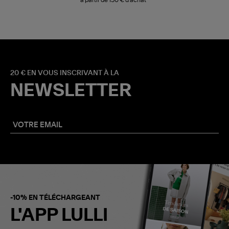
20 € EN VOUS INSCRIVANT À LA
NEWSLETTER
-10% EN TÉLÉCHARGEANT
L'APP LULLI