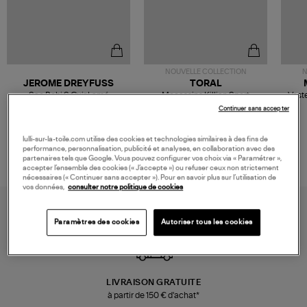
NOUVELLE COLLECTION
N
JEROME DREYFUSS
TORAL
Sac Bobi S Cuir Lamé
Mocassins Killian Sport
Veste
Champagne
Mousse
480,00 €
189,00 €
Continuer sans accepter
lulli-sur-la-toile.com utilise des cookies et technologies similaires à des fins de
performance, personnalisation, publicité et analyses, en collaboration avec des
partenaires tels que Google. Vous pouvez configurer vos choix via « Paramétrer »,
accepter l’ensemble des cookies (« J’accepte ») ou refuser ceux non strictement
nécessaires (« Continuer sans accepter »). Pour en savoir plus sur l’utilisation de
vos données,
consulter notre politique de cookies
Paramètres des cookies
Autoriser tous les cookies
LIVRAISON GRATUITE
à partir de 150 € d'achat*