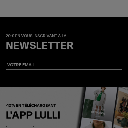
20 € EN VOUS INSCRIVANT À LA
NEWSLETTER
-10% EN TÉLÉCHARGEANT
L'APP LULLI