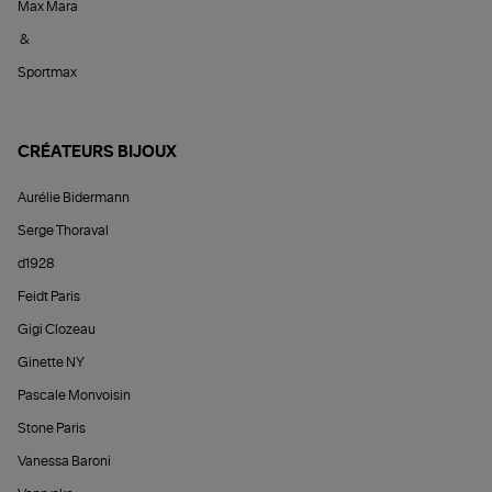
Max Mara
&
Sportmax
CRÉATEURS BIJOUX
Aurélie Bidermann
Serge Thoraval
d1928
Feidt Paris
Gigi Clozeau
Ginette NY
Pascale Monvoisin
Stone Paris
Vanessa Baroni