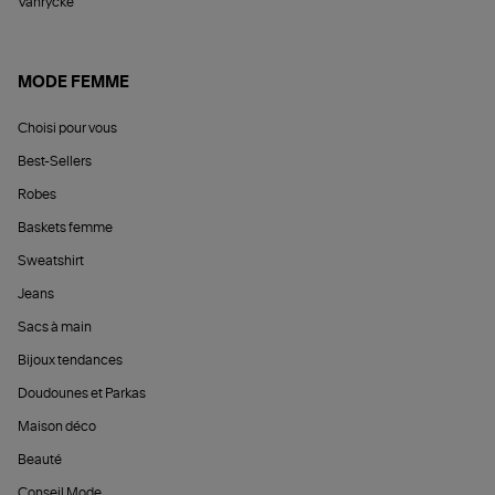
Vanrycke
MODE FEMME
Choisi pour vous
Best-Sellers
Robes
Baskets femme
Sweatshirt
Jeans
Sacs à main
Bijoux tendances
Doudounes et Parkas
Maison déco
Beauté
Conseil Mode