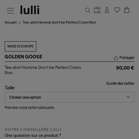
Aller au contenu principal
Accueil
Tee-shirt Homme Don't be Perfect Coton Noir
MADE IN EUROPE
GOLDEN GOOSE
Partager
Tee-
Tee-shirt Homme Don't be Perfect Coton
90,00 €
shirt
Noir
Homme
Don't
Guide des tailles
be
Taille
Perfect
Coton
Noir
Prendre votre taille habituelle.
VOTRE CONSEILLÈRE LULLI
Une question sur ce produit ?