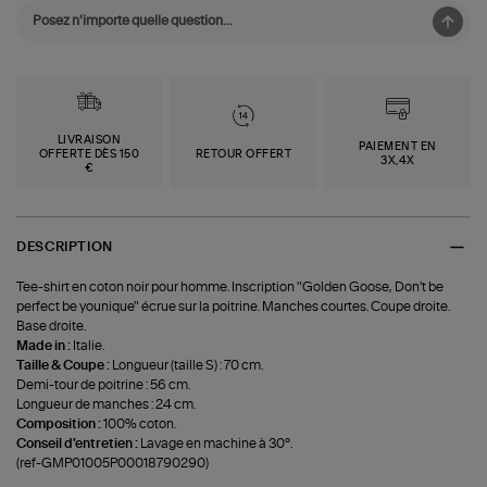
LIVRAISON
PAIEMENT EN
OFFERTE DÈS 150
RETOUR OFFERT
3X,4X
€
DESCRIPTION
Tee-shirt en coton noir pour homme. Inscription "Golden Goose, Don't be
perfect be younique" écrue sur la poitrine. Manches courtes. Coupe droite.
Base droite.
Made in :
Italie.
Taille & Coupe :
Longueur (taille S) : 70 cm.
Demi-tour de poitrine : 56 cm.
Longueur de manches : 24 cm.
Composition :
100% coton.
Conseil d'entretien :
Lavage en machine à 30°.
(ref-GMP01005P00018790290)