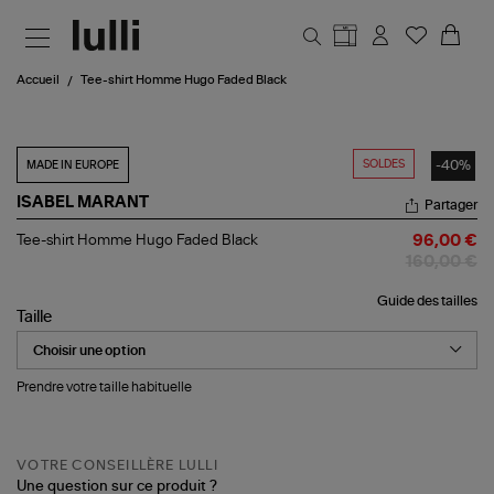
Aller au contenu principal
Accueil
Tee-shirt Homme Hugo Faded Black
SOLDES
-40%
MADE IN EUROPE
ISABEL MARANT
Partager
Tee-
Tee-shirt Homme Hugo Faded Black
96,00 €
shirt
160,00 €
Homme
Hugo
Guide des tailles
Faded
Taille
Black
Prendre votre taille habituelle
VOTRE CONSEILLÈRE LULLI
Une question sur ce produit ?