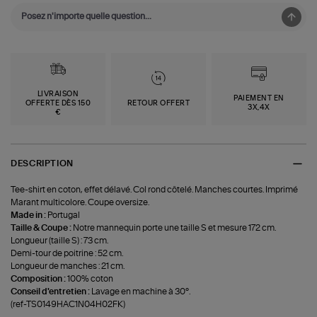
LIVRAISON
PAIEMENT EN
OFFERTE DÈS 150
RETOUR OFFERT
3X,4X
€
DESCRIPTION
Tee-shirt en coton, effet délavé. Col rond côtelé. Manches courtes. Imprimé
Marant multicolore. Coupe oversize.
Made in :
Portugal
Taille & Coupe :
Notre mannequin porte une taille S et mesure 172 cm.
Longueur (taille S) : 73 cm.
Demi-tour de poitrine : 52 cm.
Longueur de manches : 21 cm.
Composition :
100% coton
Conseil d'entretien :
Lavage en machine à 30°.
(ref-TS0149HAC1N04H02FK)