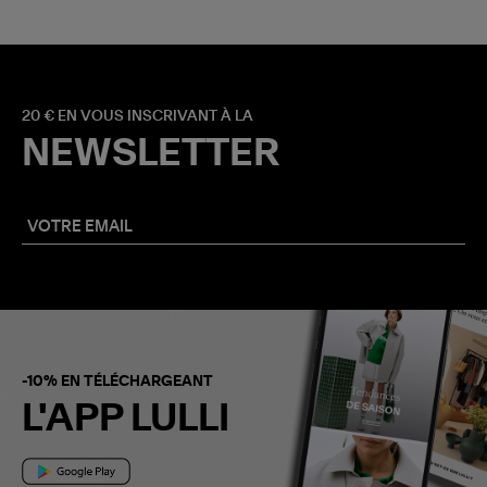
20 € EN VOUS INSCRIVANT À LA
NEWSLETTER
-10% EN TÉLÉCHARGEANT
L'APP LULLI