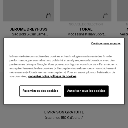
NOUVELLE COLLECTION
N
JEROME DREYFUSS
TORAL
Sac Bobi S Cuir Lamé
Mocassins Killian Sport
Veste
Champagne
Mousse
480,00 €
189,00 €
Continuer sans accepter
lulli-sur-la-toile.com utilise des cookies et technologies similaires à des fins de
performance, personnalisation, publicité et analyses, en collaboration avec des
partenaires tels que Google. Vous pouvez configurer vos choix via « Paramétrer »,
accepter l’ensemble des cookies (« J’accepte ») ou refuser ceux non strictement
nécessaires (« Continuer sans accepter »). Pour en savoir plus sur l’utilisation de
vos données,
consulter notre politique de cookies
Paramètres des cookies
Autoriser tous les cookies
LIVRAISON GRATUITE
à partir de 150 € d'achat*