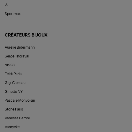
&
Sportmax
CRÉATEURS BIJOUX
Aurélie Bidermann
Serge Thoraval
d1928
Feidt Paris
Gigi Clozeau
Ginette NY
Pascale Monvoisin
Stone Paris
Vanessa Baroni
Vanrycke