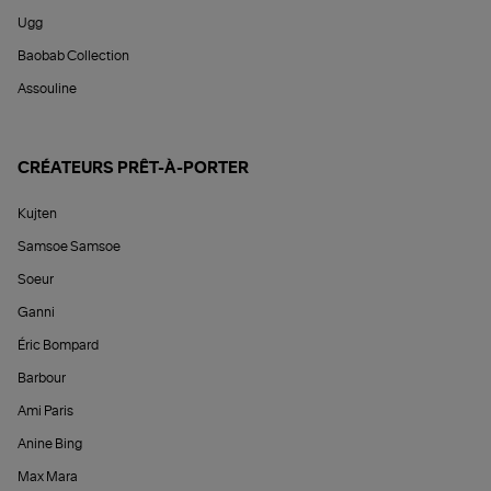
Ugg
Baobab Collection
Assouline
CRÉATEURS PRÊT-À-PORTER
Kujten
Samsoe Samsoe
Soeur
Ganni
Éric Bompard
Barbour
Ami Paris
Anine Bing
Max Mara