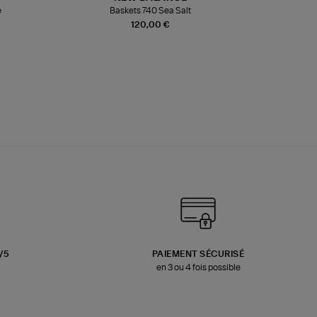
e
Baskets 740 Sea Salt
Veste
120,00 €
3/5
PAIEMENT SÉCURISÉ
en 3 ou 4 fois possible