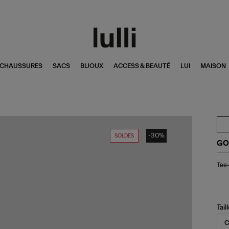
CHAUSSURES
SACS
BIJOUX
ACCESS & BEAUTÉ
LUI
MAISON
-30%
SOLDES
GO
Tee
Tee
shi
Ho
Jo
Co
Ro
Tail