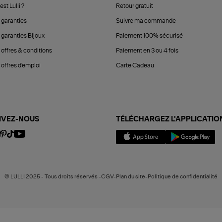
est Lulli ?
Retour gratuit
 garanties
Suivre ma commande
 garanties Bijoux
Paiement 100% sécurisé
 offres & conditions
Paiement en 3 ou 4 fois
offres d'emploi
Carte Cadeau
IVEZ-NOUS
TÉLÉCHARGEZ L'APPLICATIO
© LULLI 2025 - Tous droits réservés -CGV-Plan du site-Politique de confidentialité