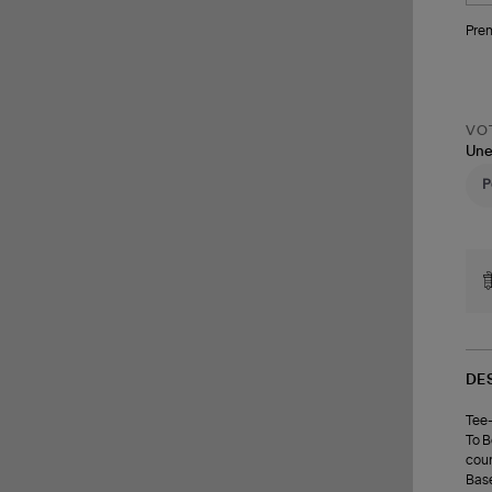
Pren
VOT
Une
DE
Tee-
To B
cour
Base