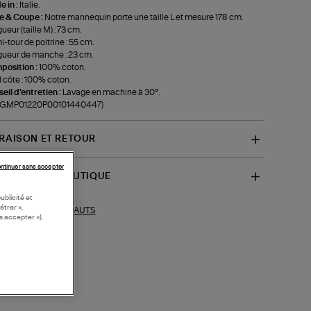
 in :
Italie.
le & Coupe :
Notre mannequin porte une taille L et mesure 178 cm.
ueur (taille M) : 73 cm.
-tour de poitrine : 55 cm.
ueur de manche : 23 cm.
position :
100% coton.
 côte : 100% coton.
eil d'entretien :
Lavage en machine à 30°.
f-GMP01220P00101440447)
VRAISON ET RETOUR
ntinuer sans accepter
SPONIBILITÉ BOUTIQUE
ublicité et
étrer »,
HAUTS
ections similaires :
s accepter »).