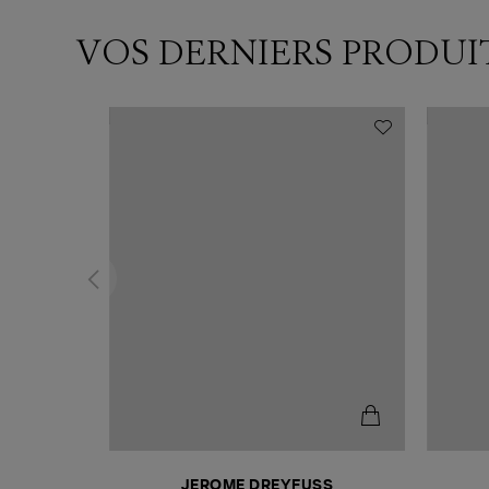
VOS DERNIERS PRODUI
N
JEROME DREYFUSS