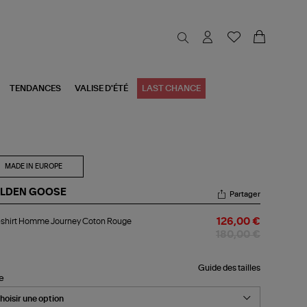
TENDANCES
VALISE D'ÉTÉ
LAST CHANCE
MADE IN EUROPE
LDEN GOOSE
Partager
-
-shirt Homme Journey Coton Rouge
126,00 €
rt
mme
180,00 €
urney
ton
uge
Guide des tailles
le