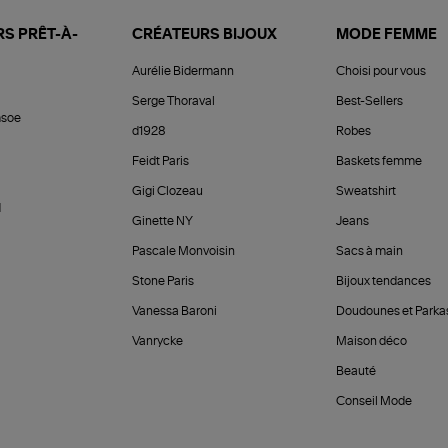
S PRÊT-À-
CRÉATEURS BIJOUX
MODE FEMME
Aurélie Bidermann
Choisi pour vous
Serge Thoraval
Best-Sellers
soe
d1928
Robes
Feidt Paris
Baskets femme
Gigi Clozeau
Sweatshirt
d
Ginette NY
Jeans
Pascale Monvoisin
Sacs à main
Stone Paris
Bijoux tendances
Vanessa Baroni
Doudounes et Parka
Vanrycke
Maison déco
Beauté
Conseil Mode