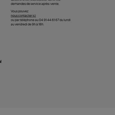
demandes de service après-vente.
Vous pouvez
nous contacter ici
ou par téléphone au 04 91 44 61 67 du lundi
au vendredi de 9h à 18h.
N