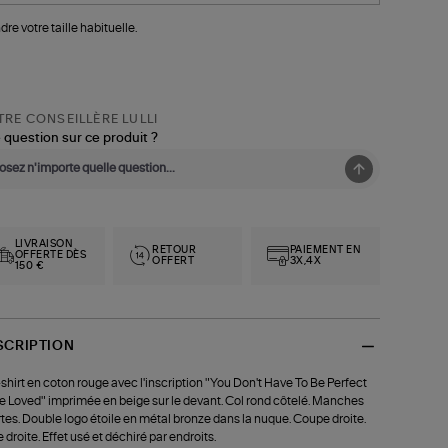
dre votre taille habituelle.
RE CONSEILLÈRE LULLI
 question sur ce produit ?
LIVRAISON
RETOUR
PAIEMENT EN
OFFERTE DÈS
OFFERT
3X,4X
150 €
SCRIPTION
shirt en coton rouge avec l'inscription "You Don't Have To Be Perfect
e Loved" imprimée en beige sur le devant. Col rond côtelé. Manches
tes. Double logo étoile en métal bronze dans la nuque. Coupe droite.
 droite. Effet usé et déchiré par endroits.