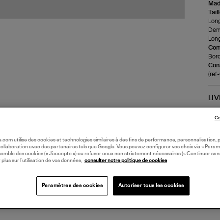
Made
Tail
Long
Demi
Long
Com
Bord
Cons
(re
LI
Co
DI
oile.com utilise des cookies et technologies similaires à des fins de performance, personnalisation, p
collaboration avec des partenaires tels que Google. Vous pouvez configurer vos choix via « Param
Coll
semble des cookies (« J’accepte ») ou refuser ceux non strictement nécessaires (« Continuer san
 plus sur l’utilisation de vos données,
consulter notre politique de cookies
Paramètres des cookies
Autoriser tous les cookies