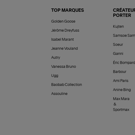
TOP MARQUES
CRÉATEUR
PORTER
Golden Goose
Kujten
Jérôme Dreyfuss
Samsoe Sam
Isabel Marant
Soeur
Jeanne Vouland
Ganni
Autry
Éric Bompar
Vanessa Bruno
Barbour
Ugg
Ami Paris
Baobab Collection
Anine Bing
Assouline
Max Mara
&
Sportmax