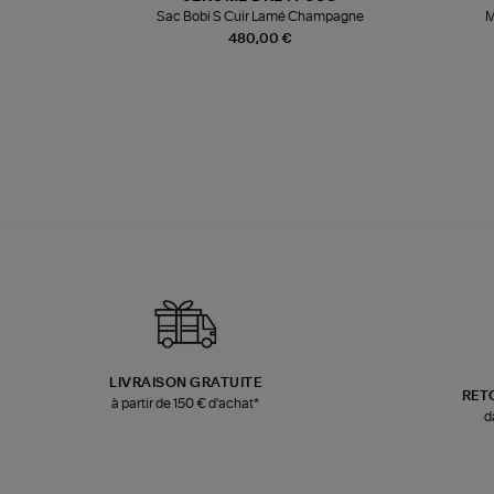
te
Sac Bobi S Cuir Lamé Champagne
M
480,00 €
LIVRAISON GRATUITE
RET
à partir de 150 € d'achat*
d