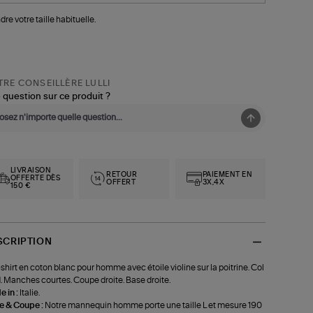
dre votre taille habituelle.
RE CONSEILLÈRE LULLI
 question sur ce produit ?
LIVRAISON
RETOUR
PAIEMENT EN
OFFERTE DÈS
OFFERT
3X,4X
150 €
SCRIPTION
shirt en coton blanc pour homme avec étoile violine sur la poitrine. Col
. Manches courtes. Coupe droite. Base droite.
 in :
Italie.
le & Coupe :
Notre mannequin homme porte une taille L et mesure 190