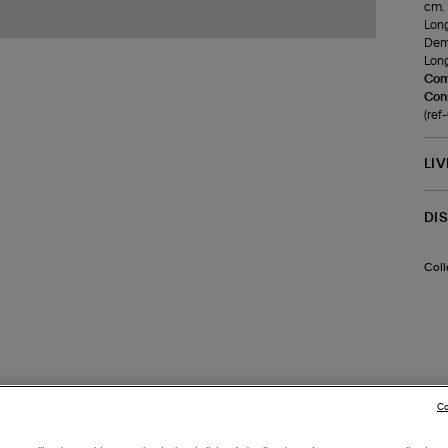
cm.
Long
Demi
Long
Com
Cons
(re
LI
DI
Coll
Co