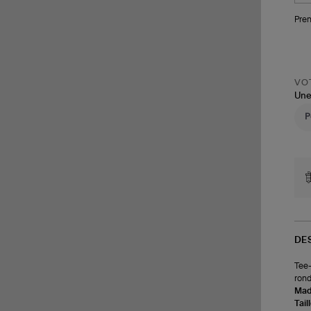
Pren
VOT
Une
DE
Tee-
rond
Made
Tail