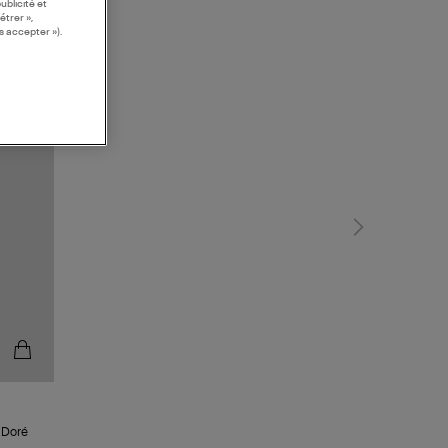
ublicité et
étrer »,
s accepter »).
u Doré