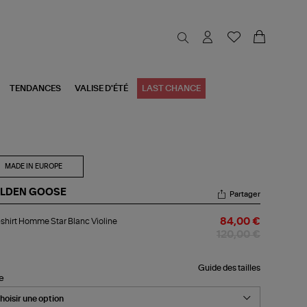
TENDANCES
VALISE D'ÉTÉ
LAST CHANCE
MADE IN EUROPE
LDEN GOOSE
Partager
-
shirt Homme Star Blanc Violine
84,00 €
rt
mme
120,00 €
r
nc
line
Guide des tailles
le