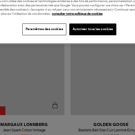
oile.com utilise des cookies et technologies similaires à des fins de performance, personnalisation, p
collaboration avec des partenaires tels que Google. Vous pouvez configurer vos choix via « Param
semble des cookies (« J’accepte ») ou refuser ceux non strictement nécessaires (« Continuer san
 plus sur l’utilisation de vos données,
consulter notre politique de cookies
N FRANCE
MADE IN EUROPE
Paramètres des cookies
Autoriser tous les cookies
MARGAUX LONNBERG
GOLDEN GOOSE
Jean Spark Coton Vintage
Baskets Ball Star Cuir Laminé Écr