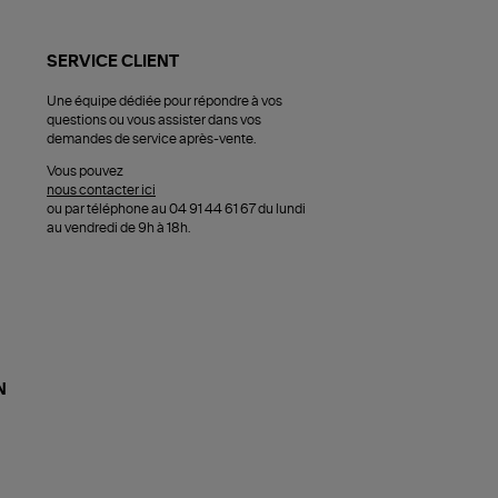
SERVICE CLIENT
Une équipe dédiée pour répondre à vos
questions ou vous assister dans vos
demandes de service après-vente.
Vous pouvez
nous contacter ici
ou par téléphone au 04 91 44 61 67 du lundi
au vendredi de 9h à 18h.
N