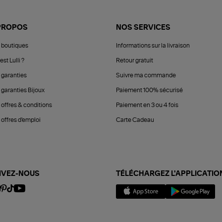
PROPOS
NOS SERVICES
 boutiques
Informations sur la livraison
est Lulli ?
Retour gratuit
 garanties
Suivre ma commande
 garanties Bijoux
Paiement 100% sécurisé
 offres & conditions
Paiement en 3 ou 4 fois
offres d'emploi
Carte Cadeau
IVEZ-NOUS
TÉLÉCHARGEZ L'APPLICATIO