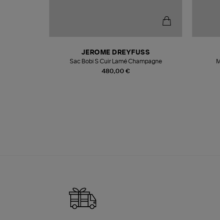
N
JEROME DREYFUSS
te
Sac Bobi S Cuir Lamé Champagne
M
480,00 €