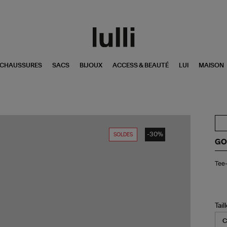
CHAUSSURES
SACS
BIJOUX
ACCESS & BEAUTÉ
LUI
MAISON
-30%
SOLDES
GO
Tee
Tee-
shi
Ho
Sta
Bla
Vio
Tail