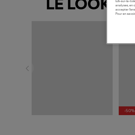
LE LOOK
lulli-sur-la-t
analyses, en 
accepter l’en
Pour en savoir
MADE I
-50%