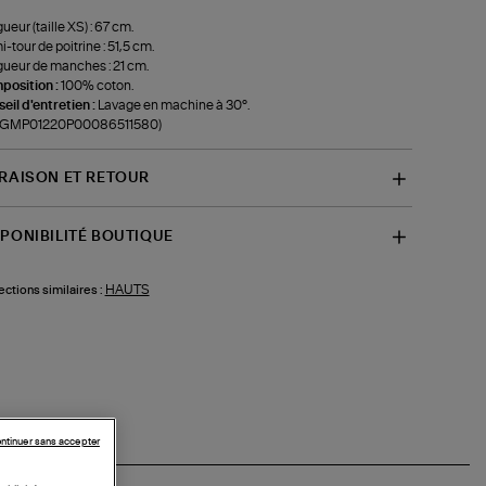
ueur (taille XS) : 67 cm.
-tour de poitrine : 51,5 cm.
ueur de manches : 21 cm.
position :
100% coton.
eil d'entretien :
Lavage en machine à 30°.
f-GMP01220P00086511580)
VRAISON ET RETOUR
SPONIBILITÉ BOUTIQUE
HAUTS
ections similaires :
ntinuer sans accepter