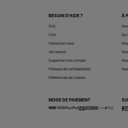
BESOIN D'AIDE ?
À 
FAQ
Nos
CGV
Qui 
Contactez-nous
Nos
Vos retours
Nos
Supprimer mon compte
Nos
Politique de confidentialité
Nos 
Préférences de cookies
MODE DE PAIEMENT
SU