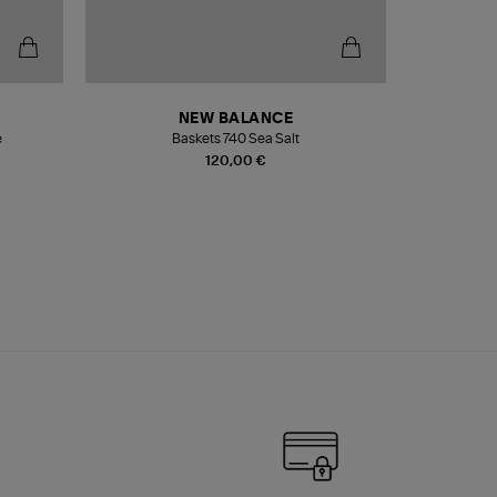
NEW BALANCE
e
Baskets 740 Sea Salt
Veste
120,00 €